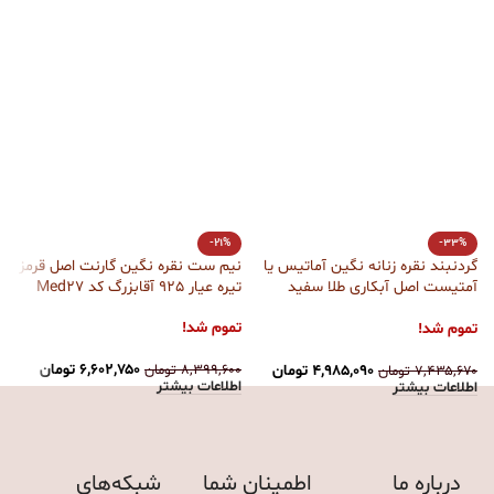
-21%
-33%
گردنبند نقره زنانه نگین آماتیس یا
نیم ست نقره نگین گارنت اصل قرمز
ن
آمتیست اصل آبکاری طلا سفید
تیره عیار 925 آقابزرگ کد Med27
آقابزرگ کد Med30
سف
تموم شد!
تموم شد!
ت
۶,۶۰۲,۷۵۰
تومان
۸,۳۹۹,۶۰۰
تومان
۴,۹۸۵,۰۹۰
تومان
۷,۴۳۵,۶۷۰
تومان
۰
اطلاعات بیشتر
اطلاعات بیشتر
ا
درباره ما
اطمینان شما
شبکه‌های