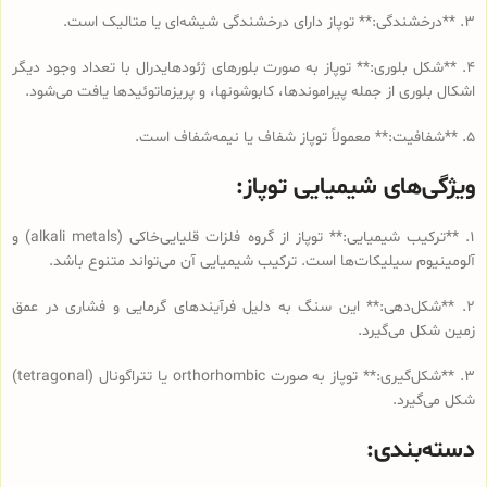
3. **درخشندگی:** توپاز دارای درخشندگی شیشه‌ای یا متالیک است.
4. **شکل بلوری:** توپاز به صورت بلورهای ژئودهایدرال با تعداد وجود دیگر
اشکال بلوری از جمله پیراموندها، کابوشونها، و پریزماتوئیدها یافت می‌شود.
5. **شفافیت:** معمولاً توپاز شفاف یا نیمه‌شفاف است.
ویژگی‌های شیمیایی توپاز:
1. **ترکیب شیمیایی:** توپاز از گروه فلزات قلیایی‌خاکی (alkali metals) و
آلومینیوم سیلیکات‌ها است. ترکیب شیمیایی آن می‌تواند متنوع باشد.
2. **شکل‌دهی:** این سنگ به دلیل فرآیندهای گرمایی و فشاری در عمق
زمین شکل می‌گیرد.
3. **شکل‌گیری:** توپاز به صورت orthorhombic یا تتراگونال (tetragonal)
شکل می‌گیرد.
دسته‌بندی: