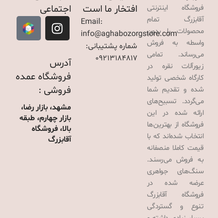
افتخار ما است
اجتماعی
فروشگاه اینترنتی
آقابزرگ تمام
Email:
محصولات را بدون
info@aghabozorgstore.com
واسطه به فروش
شماره پشتیبانی:
می‌رساند. تمامی
09213184817
آدرس
زیورآلات نقره در
فروشگاه عمده
کارگاه شخصی تولید
فروشی :
شده و تقدیم شما
می‌گردد. تسبیح‌های
مشهد، بازار رضا،
ارائه شده در این
بازار چهارم، طبقه
فروشگاه از بهترین‌ها
بالا، فروشگاه
انتخاب شده‌اند که با
آقابزرگ
قیمت کاملا منصفانه
به فروش می‌رسند.
سنگ‌های جواهری
عرضه شده در
فروشگاه آقابزرگ
تنوع و گستردگی