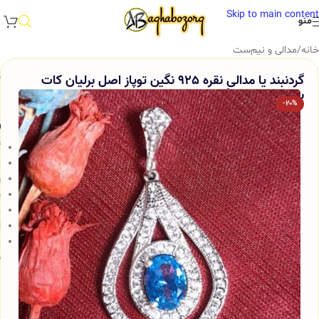
Skip to main content
منو
خانه
/
مدالی و نیم‌ست
گردنبند یا مدالی نقره 925 نگین توپاز اصل برلیان کات
بسیار زیبا آقابزرگ کد Med18
-20%
و
گ
ع
ر
ض
ع
ا
ج
ش