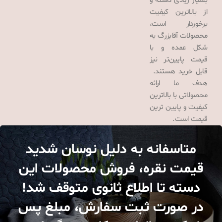
بسیار زیادی داشته و
از بالاترین کیفیت
برخوردار است،
محصولات آقابزرگ به
شکل عمده و با
قیمت پایین‌تر نیز
قابل خرید هستند.
هدف ما ارائه
محصولاتی با بالاترین
کیفیت و پایین ترین
قیمت است.
متاسفانه به دلیل نوسان شدید
قیمت نقره، فروش محصولات این
دسته تا اطلاع ثانوی متوقف شد!
در صورت ثبت سفارش، مبلغ پس