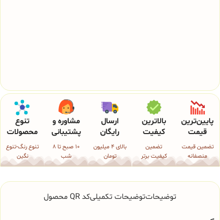
پایین‌ترین
بالاترین
ارسال
مشاوره و
تنوع
قیمت
کیفیت
رایگان
پشتیبانی
محصولات
تضمین قیمت
تضمین
بالای 4 میلیون
10 صبح تا 8
تنوع رنگ-تنوع
منصفانه
کیفیت برتر
تومان
شب
نگین
توضیحات
توضیحات تکمیلی
کد QR محصول