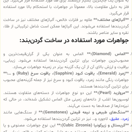
به عنوان یک جایگزین بسیار ارزشمند برای طلا مورد استفاده قرار می‌گیرد. این
فلز به دلیل مقاومت بالا، معمولاً در جواهرات با استحکام بالا مورد استفاده
قرار می‌گیرد.
**آلیاژهای مختلف:**
علاوه بر فلزات خالص، آلیاژهای مختلف نیز در ساخت
گردن‌بندها استفاده می‌شوند. این آلیاژها ممکن است شامل ترکیباتی از طلا،
نقره و سایر عناصر باشند.
جواهرات مورد استفاده در ساخت گردن‌بند:
**الماس (Diamond):**
الماس به عنوان یکی از گران‌قیمت‌ترین و
محبوب‌ترین جواهرات برای تزئین گردن‌بندها استفاده می‌شود. زیبایی،
براقیت و ارزش بالای آن از آن یک گزینه برتر در زمینه جواهرات می‌سازد.
**زمرد (Emerald)، یاقوت کبود (Sapphire)، یاقوت سرخ (Ruby) و …:**
جواهرات رنگی مانند زمرد، یاقوت کبود و سرخ نیز از جمله گزینه‌های محبوب
برای تزئین گردنبندها هستند.
**مروارید (Pearl):**
این دو نوع جواهرات از دسته‌های متفاوت هستند.
لوسیون‌ها اغلب از دانه‌های زمینی مثل الماس تشکیل شده‌اند، در حالی که
نیزه‌دارها از صدف‌ها به دست می‌آیند.
**سنگ‌های طبیعی و نیمه قیمتی (Gemstones):**
از سنگ‌هایی مانند
زمرد
،
عقیق
، لاجورد و… نیز در تزئین گردن‌بندها استفاده می‌شود.
**کریستال و زیرکونیا (Cubic Zirconia):**
این نوع جواهرات مصنوعی و یا
مصنوعات مشابه الماس هستند و به دلیل هزینه کمتر و ظاهر زیبایی که