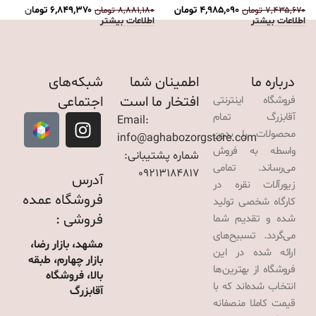
۴,۹۸۵,۰۹۰
تومان
۶,۸۴۹,۳۷۰
تومان
۷,۴۳۵,۶۷۰
تومان
۸,۸۸۱,۱۸۰
تومان
۰
اطلاعات بیشتر
اطلاعات بیشتر
ا
درباره ما
اطمینان شما
شبکه‌های
افتخار ما است
اجتماعی
فروشگاه اینترنتی
آقابزرگ تمام
Email:
محصولات را بدون
info@aghabozorgstore.com
واسطه به فروش
شماره پشتیبانی:
می‌رساند. تمامی
09213184817
آدرس
زیورآلات نقره در
فروشگاه عمده
کارگاه شخصی تولید
فروشی :
شده و تقدیم شما
می‌گردد. تسبیح‌های
مشهد، بازار رضا،
ارائه شده در این
بازار چهارم، طبقه
فروشگاه از بهترین‌ها
بالا، فروشگاه
انتخاب شده‌اند که با
آقابزرگ
قیمت کاملا منصفانه