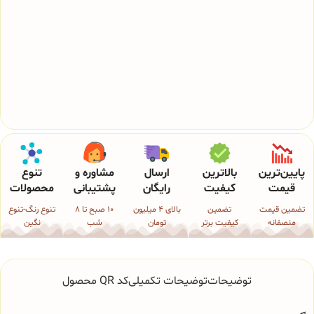
پایین‌ترین
بالاترین
ارسال
مشاوره و
تنوع
قیمت
کیفیت
رایگان
پشتیبانی
محصولات
تضمین قیمت
تضمین
بالای 4 میلیون
10 صبح تا 8
تنوع رنگ-تنوع
منصفانه
کیفیت برتر
تومان
شب
نگین
توضیحات
توضیحات تکمیلی
کد QR محصول