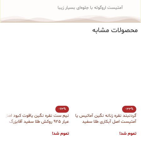
آمتیست اروگوئه با جلوه‌ای بسیار زیبا
محصولات مشابه
-23%
-33%
گردنبند نقره زنانه نگین آماتیس یا
نیم ست نقره نگین یاقوت کبود اصل
ن
آمتیست اصل آبکاری طلا سفید
عیار 925 روکش طلا سفید آقابزرگ
آقابزرگ کد Med30
کد Med25
6
تموم شد!
تموم شد!
ت