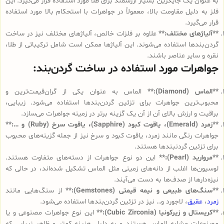
به عنوان یک جایگزین بسیار ارزشمند برای طلا مورد استفاده قرار می‌گیرد. این
فلز به دلیل مقاومت بالا، معمولاً در جواهرات با استحکام بالا مورد استفاده
قرار می‌گیرد.
**آلیاژهای مختلف:**
علاوه بر فلزات خالص، آلیاژهای مختلف نیز در ساخت
گردن‌بندها استفاده می‌شوند. این آلیاژها ممکن است شامل ترکیباتی از طلا،
نقره و سایر عناصر باشند.
جواهرات مورد استفاده در ساخت گردن‌بند:
**الماس (Diamond):**
الماس به عنوان یکی از گران‌قیمت‌ترین و
محبوب‌ترین جواهرات برای تزئین گردن‌بندها استفاده می‌شود. زیبایی،
براقیت و ارزش بالای آن از آن یک گزینه برتر در زمینه جواهرات می‌سازد.
**زمرد (Emerald)، یاقوت کبود (Sapphire)، یاقوت سرخ (Ruby) و …:**
جواهرات رنگی مانند زمرد، یاقوت کبود و سرخ نیز از جمله گزینه‌های محبوب
برای تزئین گردنبندها هستند.
**مروارید (Pearl):**
این دو نوع جواهرات از دسته‌های متفاوت هستند.
لوسیون‌ها اغلب از دانه‌های زمینی مثل الماس تشکیل شده‌اند، در حالی که
نیزه‌دارها از صدف‌ها به دست می‌آیند.
**سنگ‌های طبیعی و نیمه قیمتی (Gemstones):**
از سنگ‌هایی مانند
زمرد
،
عقیق
، لاجورد و… نیز در تزئین گردن‌بندها استفاده می‌شود.
**کریستال و زیرکونیا (Cubic Zirconia):**
این نوع جواهرات مصنوعی و یا
مصنوعات مشابه الماس هستند و به دلیل هزینه کمتر و ظاهر زیبایی که