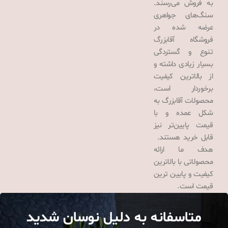
به فروش می‌رسند.
سنگ‌های جواهری
عرضه شده در
فروشگاه آقابزرگ
تنوع و گستردگی
بسیار زیادی داشته و
از بالاترین کیفیت
برخوردار است،
محصولات آقابزرگ به
شکل عمده و با
قیمت پایین‌تر نیز
قابل خرید هستند.
هدف ما ارائه
محصولاتی با بالاترین
کیفیت و پایین ترین
قیمت است.
متاسفانه به دلیل نوسان شدید