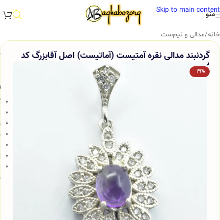
Skip to main content
منو
خانه
/
مدالی و نیم‌ست
گردنبند مدالی نقره آمتیست (آماتیست) اصل آقابزرگ کد
Med62
-29%
و
گ
ع
ر
ض
ع
ا
ج
ش