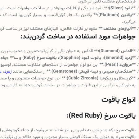
فرهنگ‌های مختلف تلقی می‌شود.
**نقره (Silver):**
نقره نیز یکی از فلزات پرطرفدار در ساخت جواهرات است. این
**پلاتین (Platinum):**
پلاتین یک فلز گران‌قیمت و بسیار گران‌بها است که به 
می‌گیرد.
**آلیاژهای مختلف:**
علاوه بر فلزات خالص، آلیاژهای مختلف نیز در ساخت گردن‌
جواهرات مورد استفاده در ساخت گردن‌بند:
**الماس (Diamond):**
الماس به عنوان یکی از گران‌قیمت‌ترین و محبوب‌ترین جو
**زمرد (Emerald)، یاقوت کبود (Sapphire)، یاقوت سرخ (Ruby) و …:**
جواهرا
**مروارید (Pearl):**
این دو نوع جواهرات از دسته‌های متفاوت هستند. لوسیون‌ها
**سنگ‌های طبیعی و نیمه قیمتی (Gemstones):**
از سنگ‌هایی مانند
زمرد
،
ع
**کریستال و زیرکونیا (Cubic Zirconia):**
این نوع جواهرات مصنوعی و یا مصنوع
به طور کلی، ترکیبی از این فلزات و جواهرات در ساخت گردن‌بندها به کار می‌رود 
انواع یاقوت
یاقوت سرخ (Red Ruby):
یاقوت سرخ، که همچنین به نام روبی نیز شناخته می‌شود، از جمله گوهرهایی اس
یاقوت سرخ به عنوان یک سنگ قیمتی بسیار محبوب و مورد علاقه برای تزئینات 