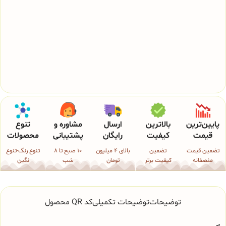
پایین‌ترین
بالاترین
ارسال
مشاوره و
تنوع
قیمت
کیفیت
رایگان
پشتیبانی
محصولات
تضمین قیمت
تضمین
بالای 4 میلیون
10 صبح تا 8
تنوع رنگ-تنوع
منصفانه
کیفیت برتر
تومان
شب
نگین
توضیحات
توضیحات تکمیلی
کد QR محصول