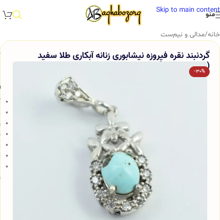
Skip to main content
منو
خانه
/
مدالی و نیم‌ست
گردنبند نقره فیروزه نیشابوری زنانه آبکاری طلا سفید
(رودیوم) آقابزرگ کد Med41
-30%
و
گ
ع
ر
ض
ع
ا
ج
ش