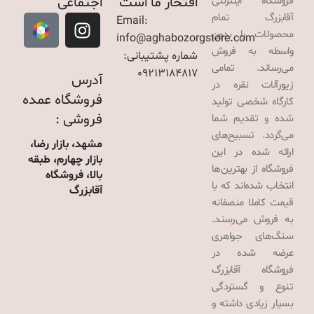
افتخار ما است
اجتماعی
فروشگاه اینترنتی
آقابزرگ تمام
Email:
محصولات را بدون
info@aghabozorgstore.com
واسطه به فروش
شماره پشتیبانی:
می‌رساند. تمامی
09213184817
آدرس
زیورآلات نقره در
فروشگاه عمده
کارگاه شخصی تولید
فروشی :
شده و تقدیم شما
می‌گردد. تسبیح‌های
مشهد، بازار رضا،
ارائه شده در این
بازار چهارم، طبقه
فروشگاه از بهترین‌ها
بالا، فروشگاه
انتخاب شده‌اند که با
آقابزرگ
قیمت کاملا منصفانه
به فروش می‌رسند.
سنگ‌های جواهری
عرضه شده در
فروشگاه آقابزرگ
تنوع و گستردگی
بسیار زیادی داشته و