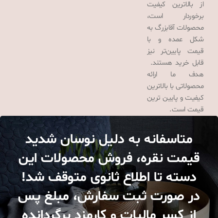
از بالاترین کیفیت
برخوردار است،
محصولات آقابزرگ به
شکل عمده و با
قیمت پایین‌تر نیز
قابل خرید هستند.
هدف ما ارائه
محصولاتی با بالاترین
کیفیت و پایین ترین
قیمت است.
متاسفانه به دلیل نوسان شدید
قیمت نقره، فروش محصولات این
دسته تا اطلاع ثانوی متوقف شد!
در صورت ثبت سفارش، مبلغ پس
از کسر مالیات و کارمزد برگردانده