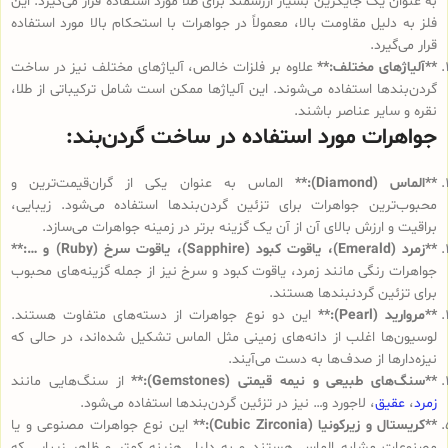
به عنوان یک جایگزین بسیار ارزشمند برای طلا مورد استفاده قرار می‌گیرد. این
فلز به دلیل مقاومت بالا، معمولاً در جواهرات با استحکام بالا مورد استفاده
قرار می‌گیرد.
**آلیاژهای مختلف:**
علاوه بر فلزات خالص، آلیاژهای مختلف نیز در ساخت
گردن‌بندها استفاده می‌شوند. این آلیاژها ممکن است شامل ترکیباتی از طلا،
نقره و سایر عناصر باشند.
جواهرات مورد استفاده در ساخت گردن‌بند:
**الماس (Diamond):**
الماس به عنوان یکی از گران‌قیمت‌ترین و
محبوب‌ترین جواهرات برای تزئین گردن‌بندها استفاده می‌شود. زیبایی،
براقیت و ارزش بالای آن از آن یک گزینه برتر در زمینه جواهرات می‌سازد.
**زمرد (Emerald)، یاقوت کبود (Sapphire)، یاقوت سرخ (Ruby) و …:**
جواهرات رنگی مانند زمرد، یاقوت کبود و سرخ نیز از جمله گزینه‌های محبوب
برای تزئین گردنبندها هستند.
**مروارید (Pearl):**
این دو نوع جواهرات از دسته‌های متفاوت هستند.
لوسیون‌ها اغلب از دانه‌های زمینی مثل الماس تشکیل شده‌اند، در حالی که
نیزه‌دارها از صدف‌ها به دست می‌آیند.
**سنگ‌های طبیعی و نیمه قیمتی (Gemstones):**
از سنگ‌هایی مانند
زمرد
،
عقیق
، لاجورد و… نیز در تزئین گردن‌بندها استفاده می‌شود.
**کریستال و زیرکونیا (Cubic Zirconia):**
این نوع جواهرات مصنوعی و یا
مصنوعات مشابه الماس هستند و به دلیل هزینه کمتر و ظاهر زیبایی که