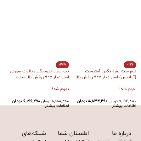
-24%
-19%
نیم ست نقره نگین آمتیست
نیم ست نقره نگین یاقوت صورتی
گ
(آماتیس) اصل عیار 925 روکش طلا
اصل عیار 925 روکش طلا سفید
عیار 
سفید آقابزرگ کد Med29
آقابزرگ کد Med24
ت
تموم شد!
تموم شد!
۰
۵,۸۳۴,۲۹۰
تومان
۶,۱۶۶,۲۷۰
تومان
۷,۱۹۴,۸۸۰
تومان
۸,۱۵۸,۴۸۰
تومان
ا
اطلاعات بیشتر
اطلاعات بیشتر
درباره ما
اطمینان شما
شبکه‌های