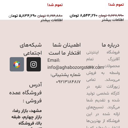
تموم شد!
ت
تموم شد!
۸,۵۴۳,۲۶۰
تومان
۱۱,۶۲۷,۹۹۰
تومان
۰
۵,۸۳۴,۲۹۰
تومان
۷,۱۹۴,۸۸۰
تومان
اطلاعات بیشتر
ا
اطلاعات بیشتر
درباره ما
اطمینان شما
شبکه‌های
افتخار ما است
اجتماعی
فروشگاه اینترنتی
آقابزرگ تمام
Email:
محصولات را بدون
info@aghabozorgstore.com
واسطه به فروش
شماره پشتیبانی:
می‌رساند. تمامی
09213184817
آدرس
زیورآلات نقره در
فروشگاه عمده
کارگاه شخصی تولید
فروشی :
شده و تقدیم شما
می‌گردد. تسبیح‌های
مشهد، بازار رضا،
ارائه شده در این
بازار چهارم، طبقه
فروشگاه از بهترین‌ها
بالا، فروشگاه
انتخاب شده‌اند که با