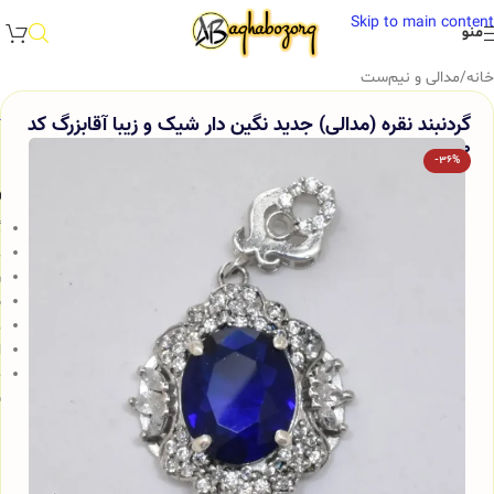
Skip to main content
منو
خانه
/
مدالی و نیم‌ست
گردنبند نقره (مدالی) جدید نگین دار شیک و زیبا آقابزرگ کد
Med70
-36%
و
گ
ع
ر
ض
ع
ا
ج
ش