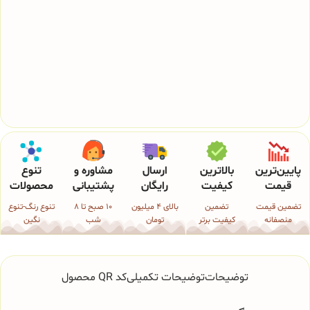
پایین‌ترین
بالاترین
ارسال
مشاوره و
تنوع
قیمت
کیفیت
رایگان
پشتیبانی
محصولات
تضمین قیمت
تضمین
بالای 4 میلیون
10 صبح تا 8
تنوع رنگ-تنوع
منصفانه
کیفیت برتر
تومان
شب
نگین
توضیحات
توضیحات تکمیلی
کد QR محصول