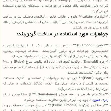
به عنوان یک جایگزین بسیار ارزشمند برای طلا مورد استفاده قرار می‌گیرد. این
فلز به دلیل مقاومت بالا، معمولاً در جواهرات با استحکام بالا مورد استفاده
قرار می‌گیرد.
**آلیاژهای مختلف:**
علاوه بر فلزات خالص، آلیاژهای مختلف نیز در ساخت
گردن‌بندها استفاده می‌شوند. این آلیاژها ممکن است شامل ترکیباتی از طلا،
نقره و سایر عناصر باشند.
جواهرات مورد استفاده در ساخت گردن‌بند:
**الماس (Diamond):**
الماس به عنوان یکی از گران‌قیمت‌ترین و
محبوب‌ترین جواهرات برای تزئین گردن‌بندها استفاده می‌شود. زیبایی،
براقیت و ارزش بالای آن از آن یک گزینه برتر در زمینه جواهرات می‌سازد.
**زمرد (Emerald)، یاقوت کبود (Sapphire)، یاقوت سرخ (Ruby) و …:**
جواهرات رنگی مانند زمرد، یاقوت کبود و سرخ نیز از جمله گزینه‌های محبوب
برای تزئین گردنبندها هستند.
**مروارید (Pearl):**
این دو نوع جواهرات از دسته‌های متفاوت هستند.
لوسیون‌ها اغلب از دانه‌های زمینی مثل الماس تشکیل شده‌اند، در حالی که
نیزه‌دارها از صدف‌ها به دست می‌آیند.
**سنگ‌های طبیعی و نیمه قیمتی (Gemstones):**
از سنگ‌هایی مانند
زمرد
،
عقیق
، لاجورد و… نیز در تزئین مدالی‌ها استفاده می‌شود.
**کریستال و زیرکونیا (Cubic Zirconia):**
این نوع جواهرات مصنوعی و یا
مصنوعات مشابه الماس هستند و به دلیل هزینه کمتر و ظاهر زیبایی که