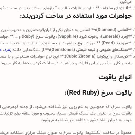
می‌گیرد.
**آلیاژهای مختلف:**
علاوه بر فلزات خالص، آلیاژهای مختلف نیز در ساخت گردن‌
جواهرات مورد استفاده در ساخت گردن‌بند:
**الماس (Diamond):**
الماس به عنوان یکی از گران‌قیمت‌ترین و محبوب‌ترین جو
**زمرد (Emerald)، یاقوت کبود (Sapphire)، یاقوت سرخ (Ruby) و …:**
جواهرا
**مروارید (Pearl):**
این دو نوع جواهرات از دسته‌های متفاوت هستند. لوسیون‌ها
**سنگ‌های طبیعی و نیمه قیمتی (Gemstones):**
از سنگ‌هایی مانند
زمرد
،
ع
**کریستال و زیرکونیا (Cubic Zirconia):**
این نوع جواهرات مصنوعی و یا مصنوع
به طور کلی، ترکیبی از این فلزات و جواهرات در ساخت گردن‌بندها به کار می‌رود 
انواع یاقوت
یاقوت سرخ (Red Ruby):
یاقوت سرخ، که همچنین به نام روبی نیز شناخته می‌شود، از جمله گوهرهایی اس
یاقوت سرخ به عنوان یک سنگ قیمتی بسیار محبوب و مورد علاقه برای تزئینات 
خود، به عنوان نماد عشق و عاطفه نیز شناخته می‌شود.
معمولاً در ساخت انگشترها، یاقوت سرخ به عنوان سنگ مرکزی استفاده می‌شود 