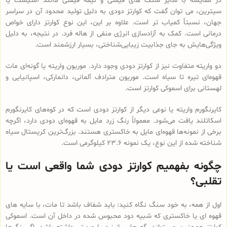
در مقایسه با سایر سنگ های قیمتی و نیمه قیمتی مانند آمتیست یا
سیترین، می توان گفت که کوارتز دودی به دلیل تولید محدود آن در سراسر
جهان، نسبتاً کمیاب تر است. علاوه بر این، این نوع کوارتز دارای خواص
درمانی است. کمک به آزادسازی انرژی منفی از هاله فرد. در نتیجه، به دلیل
ویژگی‌هایش به جای جذابیت زیبایی‌شناختی، بسیار ارزشمند است.
دو واریته متفاوت نیز از کوارتز دودی وجود دارد. موریون واریته یا گونه‌ای مات
قهوه‌ای تیره تا سیاه است. موریون مترادف آلمانی، دانمارکی، اسپانیایی و
لهستانی برای اسموکی کوارتز است.
کایرنگورم واریته یا نوعی دیگر از کوارتز دودی است که در کوه‌های کایرنگورم
اسکاتلند یافت می‌شود. معمولاً رنگ زرد مایل به قهوه‌ای دودی دارد، اگرچه
برخی از نمونه‌ها قهوه‌ای مایل به خاکستری هستند. بزرگ‌ترین کریستال سیاه
شناخته شده از این نوع، یک نمونه 23.6 کیلوگرمی است.
چگونه بفهمیم کوارتز دودی شما واقعی است یا
تقلبی؟
اول از همه، به خود سنگ نگاه کنید: باید شفاف باشد تا مات، با سایه های
قهوه ای یا خاکستری که شبیه دود محبوس شده در داخل آن است. اسموکی