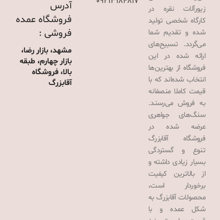
09213184817
آدرس
زیورآلات نقره در
فروشگاه عمده
کارگاه شخصی تولید
فروشی :
شده و تقدیم شما
می‌گردد. تسبیح‌های
مشهد، بازار رضا،
ارائه شده در این
بازار چهارم، طبقه
فروشگاه از بهترین‌ها
بالا، فروشگاه
انتخاب شده‌اند که با
آقابزرگ
قیمت کاملا منصفانه
به فروش می‌رسند.
سنگ‌های جواهری
عرضه شده در
فروشگاه آقابزرگ
تنوع و گستردگی
بسیار زیادی داشته و
از بالاترین کیفیت
برخوردار است،
محصولات آقابزرگ به
شکل عمده و با