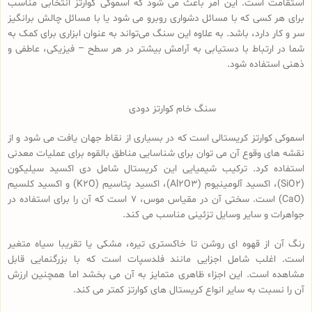
استقامت است. این امر باعث می شود که اسموکی کوارتز انتخابی مناسب
برای هر کسی که با مسائل دشواری روبرو می شود یا با مسائل چالش برانگیز
سر و کار دارد، باشد. به علاوه این سنگ می‌تواند به عنوان ابزاری برای کمک به
شما در ارتباط با دستیابی به آرامش بیشتر در هر سطح – فیزیکی، عاطفی و
ذهنی استفاده شود.
سنگ خام کوارتز دودی
اسموکی کوارتز کریستالی است که در بسیاری از نقاط جهان یافت می شود و از
نقشه های وقوع آن می توان برای شناسایی مناطق بالقوه برای عملیات معدنی
استفاده کرد. ترکیب شیمیایی این کریستال شامل دی اکسید سیلیکون
(SiO2)، اکسید آلومینیوم (Al2O3)، اکسید پتاسیم (K2O) و اکسید کلسیم
(CaO) است. سختی آن در مقیاس موس، 7 است که آن را برای استفاده در
جواهرات و سایر وسایل تزئینی مناسب می کند.
رنگ آن از قهوه ای روشن تا خاکستری تیره، مشکی یا تقریبا سیاه متغیر
است. اغلب شامل اجزایی مانند فلدسپات است که با بزرگنمایی قابل
مشاهده است. این اجزاء ظاهری متمایز به آن می بخشد اما همچنین ارزش
آن را نسبت به سایر انواع کریستال های کوارتز کمتر می کند.