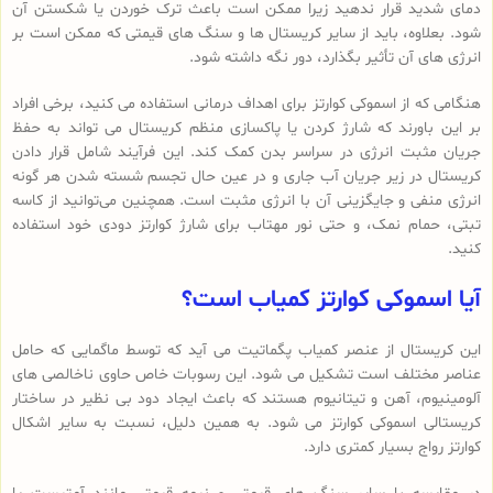
دمای شدید قرار ندهید زیرا ممکن است باعث ترک خوردن یا شکستن آن
شود. بعلاوه، باید از سایر کریستال ها و سنگ های قیمتی که ممکن است بر
انرژی های آن تأثیر بگذارد، دور نگه داشته شود.
هنگامی که از اسموکی کوارتز برای اهداف درمانی استفاده می کنید، برخی افراد
بر این باورند که شارژ کردن یا پاکسازی منظم کریستال می تواند به حفظ
جریان مثبت انرژی در سراسر بدن کمک کند. این فرآیند شامل قرار دادن
کریستال در زیر جریان آب جاری و در عین حال تجسم شسته شدن هر گونه
انرژی منفی و جایگزینی آن با انرژی مثبت است. همچنین می‌توانید از کاسه
تبتی، حمام نمک، و حتی نور مهتاب برای شارژ کوارتز دودی خود استفاده
کنید.
آیا اسموکی کوارتز کمیاب است؟
این کریستال از عنصر کمیاب پگماتیت می آید که توسط ماگمایی که حامل
عناصر مختلف است تشکیل می شود. این رسوبات خاص حاوی ناخالصی های
آلومینیوم، آهن و تیتانیوم هستند که باعث ایجاد دود بی نظیر در ساختار
کریستالی اسموکی کوارتز می شود. به همین دلیل، نسبت به سایر اشکال
کوارتز رواج بسیار کمتری دارد.