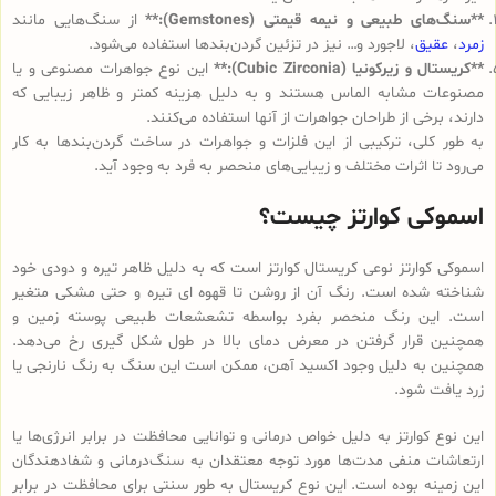
**سنگ‌های طبیعی و نیمه قیمتی (Gemstones):**
از سنگ‌هایی مانند
زمرد
،
عقیق
، لاجورد و… نیز در تزئین گردن‌بندها استفاده می‌شود.
**کریستال و زیرکونیا (Cubic Zirconia):**
این نوع جواهرات مصنوعی و یا
مصنوعات مشابه الماس هستند و به دلیل هزینه کمتر و ظاهر زیبایی که
دارند، برخی از طراحان جواهرات از آنها استفاده می‌کنند.
به طور کلی، ترکیبی از این فلزات و جواهرات در ساخت گردن‌بندها به کار
می‌رود تا اثرات مختلف و زیبایی‌های منحصر به فرد به وجود آید.
اسموکی کوارتز چیست؟
اسموکی کوارتز نوعی کریستال کوارتز است که به دلیل ظاهر تیره و دودی خود
شناخته شده است. رنگ آن از روشن تا قهوه ای تیره و حتی مشکی متغیر
است. این رنگ منحصر بفرد بواسطه تشعشعات طبیعی پوسته زمین و
همچنین قرار گرفتن در معرض دمای بالا در طول شکل گیری رخ می‌دهد.
همچنین به دلیل وجود اکسید آهن، ممکن است این سنگ به رنگ نارنجی یا
زرد یافت شود.
این نوع کوارتز به دلیل خواص درمانی و توانایی محافظت در برابر انرژی‌ها یا
ارتعاشات منفی مدت‌ها مورد توجه معتقدان به سنگ‌درمانی و شفادهندگان
این زمینه بوده است. این نوع کریستال به طور سنتی برای محافظت در برابر