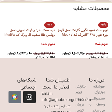
محصولات مشابه
-27%
-21%
نیم ست نقره نگین گارنت اصل قرمز
نیم ست نقره یاقوت صورتی اصل
گ
تیره عیار 925 آقابزرگ کد Med27
روکش طلا سفید آقابزرگ کد Med28
آ
اصل
تموم شد!
تموم شد!
۶,۶۰۲,۷۵۰
تومان
۸,۵۴۳,۲۶۰
تومان
۸,۳۹۹,۶۰۰
تومان
۱۱,۶۲۷,۹۹۰
تومان
۰
اطلاعات بیشتر
اطلاعات بیشتر
ا
درباره ما
اطمینان شما
شبکه‌های
افتخار ما است
اجتماعی
فروشگاه اینترنتی
آقابزرگ تمام
Email:
محصولات را بدون
info@aghabozorgstore.com
واسطه به فروش
شماره پشتیبانی:
می‌رساند. تمامی