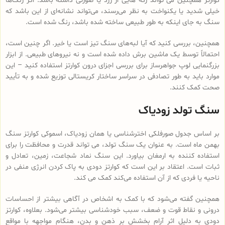
کوارتز همچنین می تواند رگه هایی از زرد یا صورتی داشته باشد. اگر رنگ‌ها
خیلی شدید یا یکنواخت به نظر می‌رسند، می‌تواند نشانه‌ای از این باشد که
سنگ به جای اینکه به طور طبیعی ساخته شده باشد، رنگ شده‌ است.
همچنین، بررسی کنید که آیا لبه‌های سنگ تیز است یا خیر. اگر چنین است،
احتمالاً توسط یک ماشین برش داده شده است و نه نیروهای طبیعی. از ابزار
بزرگنمایی لوپ جواهرساز برای بررسی اجزای درون کوارتز استفاده کنید – این
موارد باید به طور تصادفی در سراسر ساختار کریستالی توزیع شده و به تأیید
صحت کمک کنند.
سنگ تولد زودیاک
بر اساس جدول صورفلکی اخترشناسی یا همان زودیاک، اسموکی کوارتز سنگ
بهمن ماه است. به عنوان یک سنگ تولد، می تواند قدرت و محافظت را برای
استفاده کننده به ارمغان بیاورد. این سنگ نماد شجاعت، زمین، تعادل و
ثبات است. اعتقاد بر این است که کوارتز دودی به پاک کردن انرژی منفی در
ناحیه یا فردی که از آن استفاده می‌کند کمک می کند.
همچنین گفته می‌شود که با کمک به اشخاص در آگاهی بیشتر از احساسات
درونی و نقاط قوت و ضعف‌، سبب خودشناسی بیشتر می‌شود. بعلاوه، کوارتز
دودی به دلیل اثر آرام بخشش بر ذهن و بدن، هنگام مواجهه با مواقع