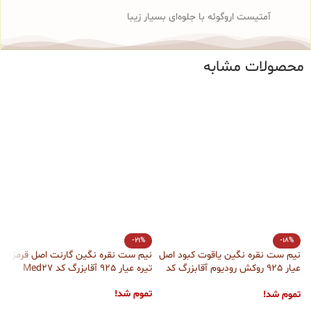
آمتیست اروگوئه با جلوه‌ای بسیار زیبا
محصولات مشابه
-21%
-18%
نیم ست نقره نگین یاقوت کبود اصل
نیم ست نقره نگین گارنت اصل قرمز
عیار 925 روکش رودیوم آقابزرگ کد
تیره عیار 925 آقابزرگ کد Med27
ت
Med26
آق
تموم شد!
تموم شد!
ت