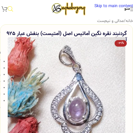
Skip to main content
منو
خانه
/
مدالی و نیم‌ست
گردنبند نقره نگین آماتیس اصل (آمتیست) بنفش عیار 925
آقابزرگ کد Med32
-31%
و
گ
ع
ر
ض
ع
ا
ج
ش