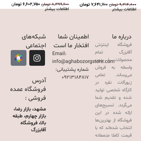
۶,۶۰۲,۷۵۰
تومان
۸,۳۹۹,۶۰۰
تومان
۷,۶۴۱,۷۰۰
تومان
۹,۳۱۴,۸۰۰
تومان
۰
اطلاعات بیشتر
اطلاعات بیشتر
ا
درباره ما
اطمینان شما
شبکه‌های
افتخار ما است
اجتماعی
فروشگاه اینترنتی
آقابزرگ تمام
Email:
محصولات را بدون
info@aghabozorgstore.com
واسطه به فروش
شماره پشتیبانی:
می‌رساند. تمامی
09213184817
آدرس
زیورآلات نقره در
فروشگاه عمده
کارگاه شخصی تولید
فروشی :
شده و تقدیم شما
می‌گردد. تسبیح‌های
مشهد، بازار رضا،
ارائه شده در این
بازار چهارم، طبقه
فروشگاه از بهترین‌ها
بالا، فروشگاه
انتخاب شده‌اند که با
آقابزرگ
قیمت کاملا منصفانه