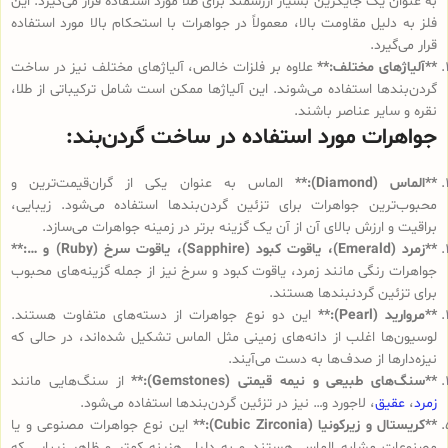
به عنوان یک جایگزین بسیار ارزشمند برای طلا مورد استفاده قرار می‌گیرد. این
فلز به دلیل مقاومت بالا، معمولاً در جواهرات با استحکام بالا مورد استفاده
قرار می‌گیرد.
**آلیاژهای مختلف:**
علاوه بر فلزات خالص، آلیاژهای مختلف نیز در ساخت
گردن‌بندها استفاده می‌شوند. این آلیاژها ممکن است شامل ترکیباتی از طلا،
نقره و سایر عناصر باشند.
جواهرات مورد استفاده در ساخت گردن‌بند:
**الماس (Diamond):**
الماس به عنوان یکی از گران‌قیمت‌ترین و
محبوب‌ترین جواهرات برای تزئین گردن‌بندها استفاده می‌شود. زیبایی،
براقیت و ارزش بالای آن از آن یک گزینه برتر در زمینه جواهرات می‌سازد.
**زمرد (Emerald)، یاقوت کبود (Sapphire)، یاقوت سرخ (Ruby) و …:**
جواهرات رنگی مانند زمرد، یاقوت کبود و سرخ نیز از جمله گزینه‌های محبوب
برای تزئین گردنبندها هستند.
**مروارید (Pearl):**
این دو نوع جواهرات از دسته‌های متفاوت هستند.
لوسیون‌ها اغلب از دانه‌های زمینی مثل الماس تشکیل شده‌اند، در حالی که
نیزه‌دارها از صدف‌ها به دست می‌آیند.
**سنگ‌های طبیعی و نیمه قیمتی (Gemstones):**
از سنگ‌هایی مانند
زمرد
،
عقیق
، لاجورد و… نیز در تزئین گردن‌بندها استفاده می‌شود.
**کریستال و زیرکونیا (Cubic Zirconia):**
این نوع جواهرات مصنوعی و یا
مصنوعات مشابه الماس هستند و به دلیل هزینه کمتر و ظاهر زیبایی که