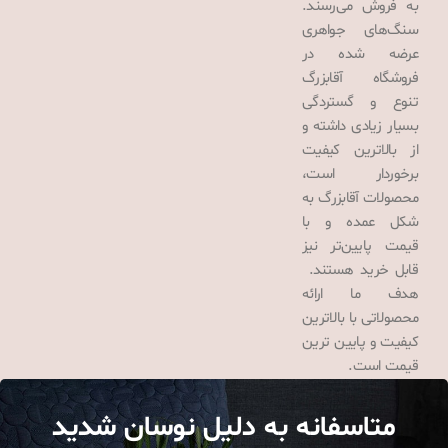
به فروش می‌رسند.
سنگ‌های جواهری
عرضه شده در
فروشگاه آقابزرگ
تنوع و گستردگی
بسیار زیادی داشته و
از بالاترین کیفیت
برخوردار است،
محصولات آقابزرگ به
شکل عمده و با
قیمت پایین‌تر نیز
قابل خرید هستند.
هدف ما ارائه
محصولاتی با بالاترین
کیفیت و پایین ترین
قیمت است.
متاسفانه به دلیل نوسان شدید