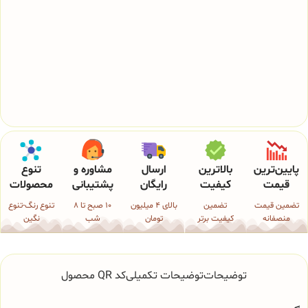
پایین‌ترین
بالاترین
ارسال
مشاوره و
تنوع
قیمت
کیفیت
رایگان
پشتیبانی
محصولات
تضمین قیمت
تضمین
بالای 4 میلیون
10 صبح تا 8
تنوع رنگ-تنوع
منصفانه
کیفیت برتر
تومان
شب
نگین
توضیحات
توضیحات تکمیلی
کد QR محصول