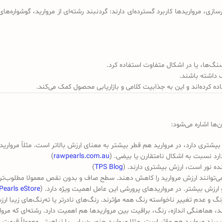
رسازی، مرواریدها کاربرد گسترده‌ای دارند: گردنبند رشته‌ای از مروارید، گوشواره‌ه
سنگ‌ها، یا در اشکال متفاوت استفاده کرد.
 داشته باشند.
 کرده‌اند و این به جذابیت کلامی و بازاریابی محصول کمک می‌کند.
ن‌ها اشاره می‌شود:
مروارید هم قطر بیشتر به معنای ارزش بالاتر است. مثلاً مرواریدهای جنوب‌دریایی با اندازه ۱۲ تا ۱۵ 
)
rawpearls.com.au
ده نور است، ارزش بیشتری دارند. (
TPS Blog
)
 می‌توانند ارزش مروارید را کاهش دهند. سطح صاف و بدون نقص معمولا مطلوب‌تر
 ارزش بیشتر. در مرواریدهای پرورشی این عامل اهمیت ویژه دارد. (
Pearls eStore
 و عدم تغییر ناخواسته رنگ همه مؤثرند. رنگ‌های نادرتر یا ته‌رنگ‌های زیبا ارزش
‌اند، هماهنگی اندازه، رنگ، براقیت بین مرواریدها هم اهمیت دارد. رشته‌ای که مرو
د مروارید هم مؤثر است. مثلا مروارید جنوب‌دریایی یا تیاهیتی معمولاً قیمت ب