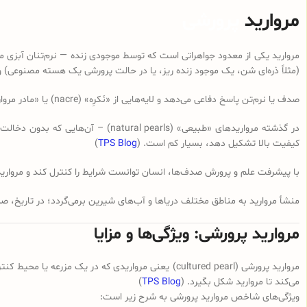
مروارید
پرورشی
(مثلاً ذره‌ای شن، یک موجود زنده ریز، یا در حالت پرورشی یک هسته مصنوعی) و
صدف یا نرم‌تن پاسخ دفاعی می‌دهد و لایه‌هایی از «نَکرِه» (nacre) یا «مادر مروارید» (mother of pearl) روی این عامل می‌نشاند تا آن را پوشش دهد. این لایه‌ها به تدریج انباشته می‌شوند و مروارید شکل می‌گیرد. (
در گذشته مرواریدهای «طبیعی» (arls
کیفیت بالا تشکیل دهد، بسیار کم است. (
TPS Blog
)
با پیشرفت علم و پرورش صدف‌ها، انسان توانست شرایط را کنترل کند و مروارید “پرورشی” یا cultured pearls را تولید نماید، که به معنای واقعی مروارید هستند ولی با دخ
منشأ مروارید به مناطق مختلف دریاها و آب‌های شیرین برمی‌گردد؛ در تاریخ، صد
مروارید پرورشی: ویژگی‌ها و مزایا
مروارید پرورشی (cultured pearl) یعنی مرواریدی که 
می‌کند تا مروارید شکل بگیرد. (
TPS Blog
)
ویژگی‌های شاخص مروارید پرورشی به شرح زیر است: