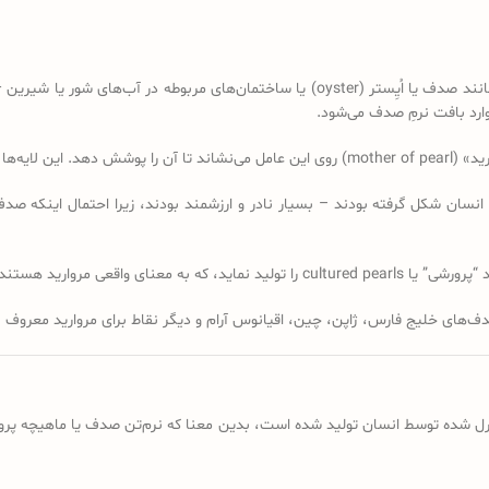
مروارید یکی از معدود جواهراتی است که توسط موجودی زنده ‌— نرم‌تنان آبزی مانند صدف یا اُیِ
ارد بافت نرمِ صدف می‌شود.
natural pe) – آن‌هایی که بدون دخالت انسان شکل گرفته بودند – بسیار نادر و ارزشمند بودند، زیر
الت انسان در آغاز فرایند. (
ف‌های خلیج فارس، ژاپن، چین، اقیانوس آرام و دیگر نقاط برای مروارید معروف بو
در یک مزرعه یا محیط کنترل شده توسط انسان تولید شده است، بدین معنا که نرم‌تن صدف یا ما