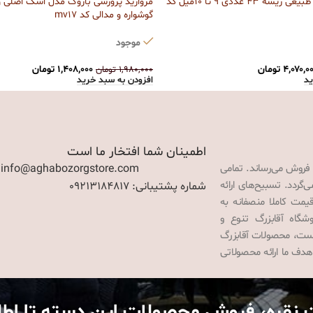
مروارید پرورشی و طبیعی ریسه 43 عددی 9 تا 10میل کد
گوشواره و مدالی کد mv17
موجود
۴,۰۷۰,۰
تومان
۱,۴۰۸,۰۰۰
تومان
۱,۹۸۰,۰۰۰
تومان
ید
افزودن به سبد خرید
اطمینان شما افتخار ما است
 فروش می‌رساند. تمامی
: info@aghabozorgstore.com
گردد. تسبیح‌های ارائه
شماره پشتیبانی: 09213184817
قیمت کاملا منصفانه به
گاه آقابزرگ تنوع و
 است، محصولات آقابزرگ
هدف ما ارائه محصولاتی
 نقره، فروش محصولات این دسته تا اط