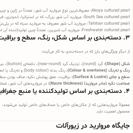
Akoya cultured pearl: معروف‌ترین نوع مروارید آب شور، عمدتاً در ژاپن و چین تولید می‌شود. رنگ غالب سفید یا کرم با براقیت بالا، اندازه غالباً از حدود ۶ تا ۹ میلی‌متر. (
South Sea cultured pearl: مروارید آب شور بزرگ، که در استرالیا، اندونزی، فیلیپین رشد می‌یابد. اندازه بزرگ (۱۰ تا ۱۵ و حتی تا ۲۰ میلی‌متر)، رنگ سفید تا نقره‌ای یا طلایی. (
Tahitian cultured pearl: مروارید آب شور معروف به مروارید سیاه که در پلی‌نزی فرانسه تولید می‌شود، رنگ‌های تیره مانند خاکستری، سبز، بنفش، سیاه دارد. (
Freshwater cultured pearl: مروارید آب شیرین، عمدتاً چین تولیدکننده آن است، تنوع رنگ (سفید، کرم، صورتی، لَون)، اشکال متنوع (چندگرد، بیضی، باروک). (
۳. دسته‌بندی بر اساس شکل، رنگ، سطح و براقیت
از دیگر ویژگی‌های بارز که در دسته‌بندی به کار می‌آیند:
شکل (Shape):
گرد (round)، نزدیک گرد (near-round)، دکمه‌ای (button)، بیضی (oval)، قطره‌ای (drop/pear)، باروک (baroque) که شکل نامتقارن دارند. (
رنگ و ته‌رنگ (Colour & overtones):
رنگ بدنه (body colour) و ته‌رنگ یا انعکاس رنگ (overtone) اهمیت دارد؛ مثلاً مروارید طلایی جنوب‌دریایی یا مروارید سبز تیاهیتی. (
سطح و جلای (Surface & Lustre):
براقیت، عمق پوشش نکره، صاف بودن سطح مروا
ضخامت نکره (مادر مروارید) (Nacre thickness):
در مرواریدهای آب شور، ضخام
۴. دسته‌بندی بر اساس تولیدکننده یا منبع جغرافیایی
معمولاً مرواریدهایی که از مکان‌های خاص یا صدف‌های خاص تولید می‌شوند، برند 
محصول اهمیت دارد.
جایگاه مروارید در زیورآلات