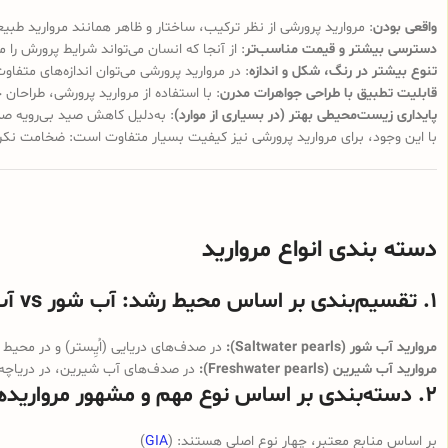
واقعی بودن
: مروارید پرورشی از نظر ترکیب، ساختار و ظاهر همانند مروارید طب
دسترسی بیشتر و قیمت مناسب‌تر
: از آنجا که انسان می‌تواند شرایط پرورش ر
تنوع بیشتر در رنگ، شکل و اندازه
: در مروارید پرورشی می‌توان اندازه‌های متفاوت، رنگ‌های مت
قابلیت تطبیق با طراحی جواهرات مدرن
: با استفاده از مروارید پرورشی، طراحان 
پایداری زیست‌محیطی بهتر (در بسیاری از موارد)
: به‌دلیل کاهش صید بی‌رویه صدف
با این وجود، برای مروارید پرورشی نیز کیفیت بسیار متفاوت است: ضخامت نکره
دسته ­بندی انواع مروارید
۱. تقسیم‌بندی بر اساس محیط رشد: آب شور vs آب شیرین
مروارید آب شور (Saltwater pearls):
در صدف‌های دریایی (اُیِستر) و در محیط آ
مروارید آب شیرین (Freshwater pearls):
در صدف‌های آب شیرین، در دریاچه‌ها،
۲. دسته‌بندی بر اساس نوع مهم و مشهور مرواریدهای پرورشی
بر اساس منابع معتبر، چهار نوع اصلی هستند: (
GIA
)