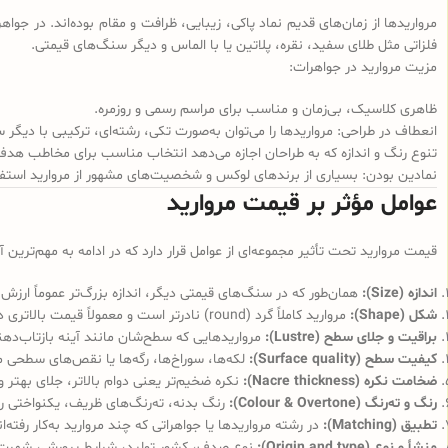
مرواریدها از زمان‌های قدیم نماد پاکی، زیبایی، ظرافت و مقام بوده‌اند. در جواه
فلزاتی مثل طلای سفید، نقره، پلاتین یا با الماس و دیگر سنگ‌های قیمتی.
مزیت مروارید در جواهرات:
ظاهری کلاسیک، بی‌زمان و مناسب برای مراسم رسمی و روزمره.
انعطاف در طراحی: مرواریدها را می‌توان به‌صورت تکی، رشته‌ای، ترکیبی با دیگر 
تنوع رنگ و اندازه که به طراحان اجازه می‌دهد انتخاب مناسب برای مخاطب هدف
نمادین بودن: بسیاری از برندهای لوکس و شخصیت‌های مشهور از مروارید استفاده
عوامل مؤثر بر قیمت مروارید
قیمت مروارید تحت تأثیر مجموعه‌ای از عوامل قرار دارد که در ادامه به مهم‌ترین آ
اندازه (Size):
همان‌طور که در سنگ‌های قیمتی دیگر، اندازه بزرگ‌تر عموماً ارزش بیشتری دارد، در 
شکل (Shape):
مروارید کاملاً گرد (round) نادرتر است و معمولاً قیمت بالاتری دارد نسبت به اشکال نامتقارن یا بیضی. (
براقیت و جلای سطح (Lustre):
مرواریدهایی که سطح‌شان مانند آینه بازتاب‌دهن
کیفیت سطح (Surface quality):
لکه‌ها، سوراخ‌ها، رگه‌ها یا نقص‌های سطحی
ضخامت نکره (Nacre thickness):
نکره ضخیم‌تر یعنی دوام بالاتر، جلای بهتر و
رنگ و ته‌رنگ (Colour & Overtone):
رنگ بدنه، ته‌رنگ‌های ظریف، یکنواختی رنگ
تطبیق (Matching):
در رشته مرواریدها یا جواهراتی که چند مروارید به‌کار رفته
منشأ و نوع (Origin and type):
نوع صدف، کشور تولید، شرایط پرورش، شهرت برن