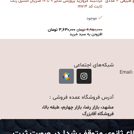
مروارید پرورشی باروک مدل اشک اصلی و طبیعی 3 عددی
گردنبند مروارید پرورشی سایز 9 تا 10 متریال استیل رنگ
ریس
ثابت کد mv14
موجود
,۰۰۰
افز
۳,۶۳۰,۰۰۰
تومان
۴,۹۵۰,۰۰۰
تومان
افزودن به سبد خرید
شبکه‌های اجتماعی
Email
آدرس فروشگاه عمده فروشی :
مشهد، بازار رضا، بازار چهارم، طبقه بالا،
فروشگاه آقابزرگ
لاع ثانوی متوقف شد! در صورت ثبت