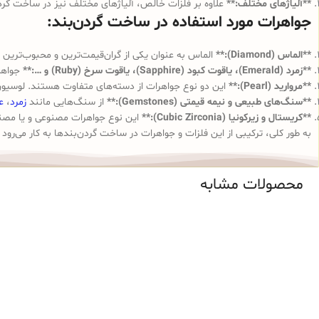
**آلیاژهای مختلف:**
علاوه بر فلزات خالص، آلیاژهای مختلف نیز در ساخت گردن‌
جواهرات مورد استفاده در ساخت گردن‌بند:
**الماس (Diamond):**
الماس به عنوان یکی از گران‌قیمت‌ترین و محبوب‌ترین جو
**زمرد (Emerald)، یاقوت کبود (Sapphire)، یاقوت سرخ (Ruby) و …:**
جواهرا
**مروارید (Pearl):**
این دو نوع جواهرات از دسته‌های متفاوت هستند. لوسیون‌ها
**سنگ‌های طبیعی و نیمه قیمتی (Gemstones):**
از سنگ‌هایی مانند
زمرد
،
ع
**کریستال و زیرکونیا (Cubic Zirconia):**
این نوع جواهرات مصنوعی و یا مصنوع
به طور کلی، ترکیبی از این فلزات و جواهرات در ساخت گردن‌بندها به کار می‌رود 
محصولات مشابه