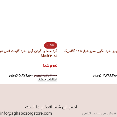
-29%
گردنبند یا گردن آویز نقره نگین سبز عیار 925 آقابزرگ
کد Med23
تموم شد!
۳,۷۸۹,۲۸
تومان
۵,۸۷۹,۵۰۰
تومان
۸,۲۷۴,۲۰۰
تومان
اطلاعات بیشتر
اطمینان شما افتخار ما است
 فروش می‌رساند. تمامی
: info@aghabozorgstore.com