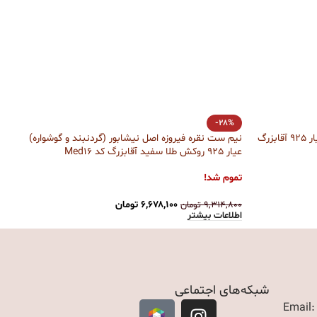
%
-28%
گردنبند یا گردن آویز نقره گارنت اصل عیار 925 آقابزرگ
نیم ست نقره فیروزه اصل نیشابور (گردنبند و گوشواره)
نیم
عیار 925 روکش طلا سفید آقابزرگ کد Med16
آقابز
تموم شد!
تمو
۶,۶۷۸,۱۰۰
تومان
۹,۳۱۴,۸۰۰
تومان
۹۸۰
اطلاعات بیشتر
اطل
شبکه‌های اجتماعی
Email