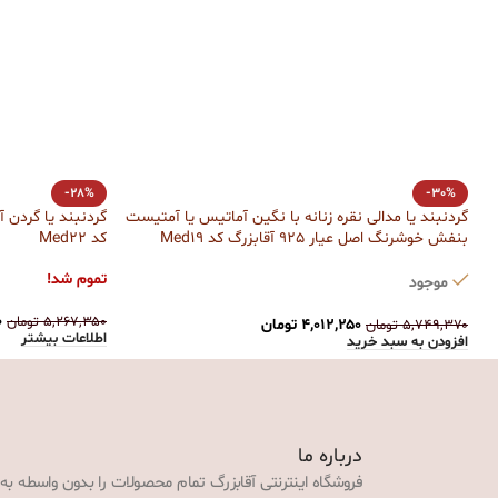
-28%
-30%
گردنبند یا مدالی نقره زنانه با نگین آماتیس یا آمتیست
بنفش خوشرنگ اصل عیار 925 آقابزرگ کد Med19
کد Med22
تموم شد!
موجود
۰
۵,۲۶۷,۳۵۰
تومان
۴,۰۱۲,۲۵۰
تومان
۵,۷۴۹,۳۷۰
تومان
اطلاعات بیشتر
افزودن به سبد خرید
درباره ما
فروشگاه اینترنتی آقابزرگ تمام محصولات را بدون واسطه به