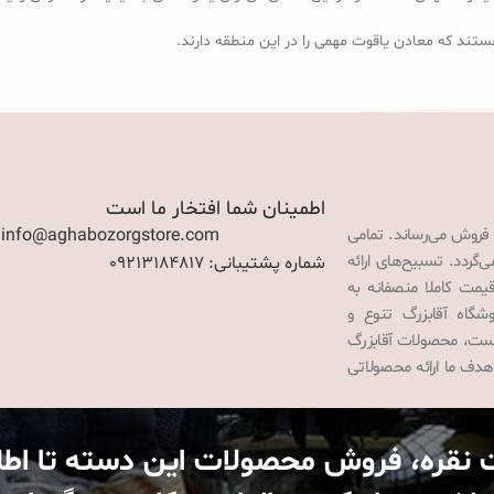
ستند که معادن یاقوت مهمی را در این منطقه دارند.
اطمینان شما افتخار ما است
 فروش می‌رساند. تمامی
: info@aghabozorgstore.com
گردد. تسبیح‌های ارائه
شماره پشتیبانی: 09213184817
قیمت کاملا منصفانه به
گاه آقابزرگ تنوع و
 است، محصولات آقابزرگ
هدف ما ارائه محصولاتی
 نقره، فروش محصولات این دسته تا اط