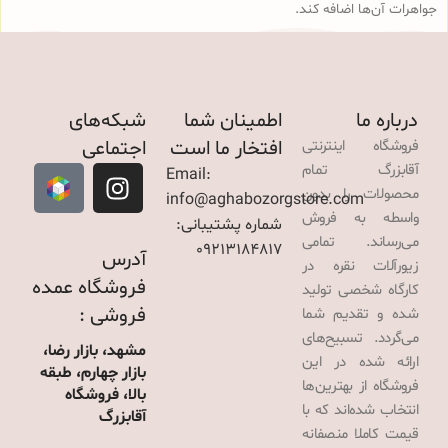
جواهرات آن‌ها اضافه کند.
درباره ما
اطمینان شما
شبکه‌های
افتخار ما است
اجتماعی
فروشگاه اینترنتی
آقابزرگ تمام
Email:
محصولات را بدون
info@aghabozorgstore.com
واسطه به فروش
شماره پشتیبانی:
می‌رساند. تمامی
09213184817
آدرس
زیورآلات نقره در
فروشگاه عمده
کارگاه شخصی تولید
فروشی :
شده و تقدیم شما
می‌گردد. تسبیح‌های
مشهد، بازار رضا،
ارائه شده در این
بازار چهارم، طبقه
فروشگاه از بهترین‌ها
بالا، فروشگاه
انتخاب شده‌اند که با
آقابزرگ
قیمت کاملا منصفانه