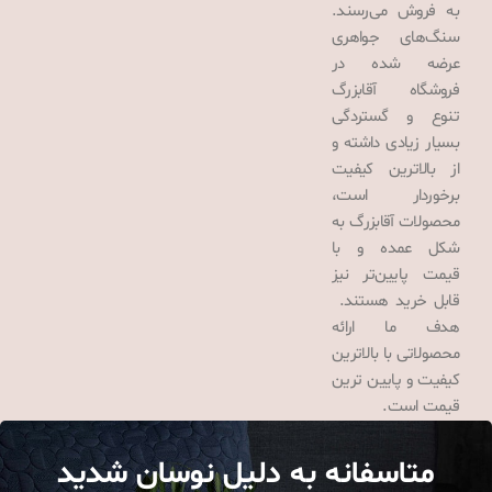
به فروش می‌رسند.
سنگ‌های جواهری
عرضه شده در
فروشگاه آقابزرگ
تنوع و گستردگی
بسیار زیادی داشته و
از بالاترین کیفیت
برخوردار است،
محصولات آقابزرگ به
شکل عمده و با
قیمت پایین‌تر نیز
قابل خرید هستند.
هدف ما ارائه
محصولاتی با بالاترین
کیفیت و پایین ترین
قیمت است.
متاسفانه به دلیل نوسان شدید