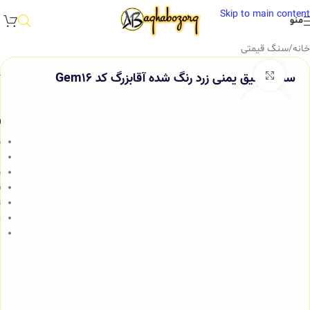
Skip to main content
منو
خانه
/
سنگ قیمتی
سنگ عقیق یمنی زرد رنگ شده آقابزرگ کد Gem16
برای بزرگنمایی کلیک کنید
و
س
د
ف
ق
ت
ج