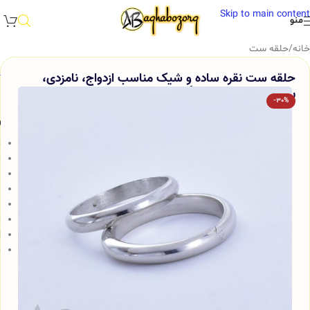
Skip to main content
منو
خانه
/
حلقه ست
حلقه ست نقره ساده و شیک مناسب ازدواج، نامزدی،
روکش طلاسفید آقابزرگ کد Set6
-30%
و
ح
م
ن
ب
ب
م
ا
ج