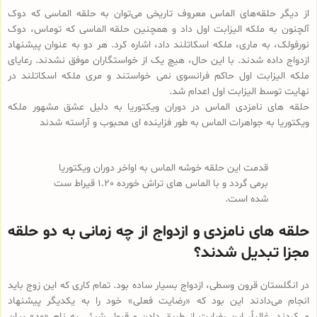
از دیگر حلقه‌های الماس معروف تاریخی می‌توان به حلقه الماسی که دوک
آلچنون به ملکه الیزابت اول داد و همچنین حلقه الماسی که توماس، دوک
نورفولک، به ماری، ملکه اسکاتلند داد، اشاره کرد. هر دو به عنوان پیشنهاد
ازدواج داده شدند. با این حال، هیچ یک از خواستگاران موفق نشدند. رعایای
ملکه الیزابت اول حاکم فرانسوی نمی خواستند و مری ملکه اسکاتلند در
نهایت توسط الیزابت اول اعدام شد.
حلقه های نامزدی الماس در دوران ویکتوریا به دلیل عشق مشهور ملکه
ویکتوریا به جواهرات الماس به طور فزاینده ای محبوب و آراسته شدند
قدمت این حلقه خوشه الماس به اواخر دوران ویکتوریا
برمی گردد و با الماس های تراش خورده 1.20 قیراط ست
شده است.
حلقه های نامزدی و ازدواج از چه زمانی به دو حلقه
مجزا تبدیل شدند؟
در انگلستان قرون وسطی، ازدواج بسیار ساده بود. تمام کاری که این زوج باید
انجام می‌دادند این بود که «رضایت فعلی» خود را به یکدیگر پیشنهاد
می‌کردند. غالباً، این رضایت از طریق دادن و قبول شیئی به نام «وِد» بیان