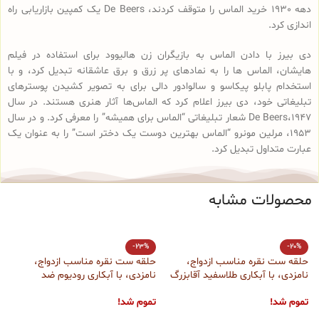
دهه 1930 خرید الماس را متوقف کردند، De Beers یک کمپین بازاریابی راه
اندازی کرد.
دی بیرز با دادن الماس به بازیگران زن هالیوود برای استفاده در فیلم
هایشان، الماس ها را به نمادهای پر زرق و برق عاشقانه تبدیل کرد، و با
استخدام پابلو پیکاسو و سالوادور دالی برای به تصویر کشیدن پوسترهای
تبلیغاتی خود، دی بیرز اعلام کرد که الماس‌ها آثار هنری هستند. در سال
1947،De Beers شعار تبلیغاتی “الماس برای همیشه” را معرفی کرد. و در سال
1953، مرلین مونرو “الماس بهترین دوست یک دختر است” را به عنوان یک
عبارت متداول تبدیل کرد.
محصولات مشابه
-23%
-20%
حلقه ست نقره مناسب ازدواج،
حلقه ست نقره مناسب ازدواج،
ح
نامزدی، با آبکاری طلاسفید آقابزرگ
نامزدی، با آبکاری رودیوم ضد
ب
کد Set3
حساسیت آقابزرگ کد Set5
آ
تموم شد!
تموم شد!