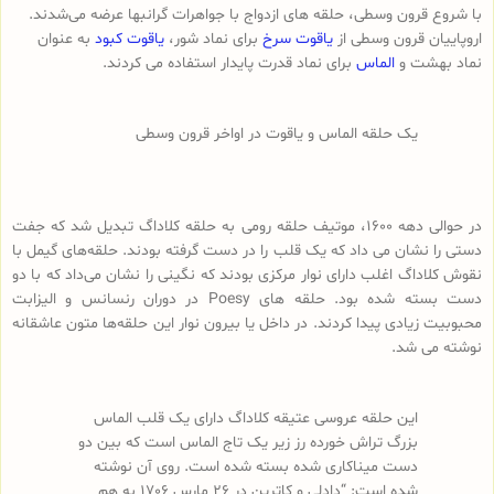
با شروع قرون وسطی، حلقه های ازدواج با جواهرات گرانبها عرضه می‌شدند.
اروپاییان قرون وسطی از
یاقوت سرخ
برای نماد شور،
یاقوت کبود
به عنوان
نماد بهشت ​​و
الماس
برای نماد قدرت پایدار استفاده می کردند.
یک حلقه الماس و یاقوت در اواخر قرون وسطی
در حوالی دهه 1600، موتیف حلقه رومی به حلقه کلاداگ تبدیل شد که جفت
دستی را نشان می داد که یک قلب را در دست گرفته بودند. حلقه‌های گیمل با
نقوش کلاداگ اغلب دارای نوار مرکزی بودند که نگینی را نشان می‌داد که با دو
دست بسته شده بود. حلقه های Poesy در دوران رنسانس و الیزابت
محبوبیت زیادی پیدا کردند. در داخل یا بیرون نوار این حلقه‌ها متون عاشقانه
نوشته می شد.
این حلقه عروسی عتیقه کلاداگ دارای یک قلب الماس
بزرگ تراش خورده رز زیر یک تاج الماس است که بین دو
دست میناکاری شده بسته شده است. روی آن نوشته
شده است: “دادلی و کاترین در 26 مارس 1706 به هم