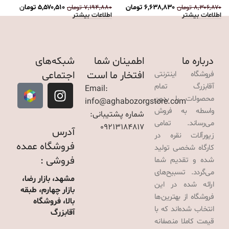
۶,۶۳۸,۸۳۰
تومان
۵,۵۷۰,۵۱۰
تومان
۸,۳۰۶,۸۷۰
تومان
۷,۱۹۴,۸۸۰
تومان
۰
اطلاعات بیشتر
اطلاعات بیشتر
ا
درباره ما
اطمینان شما
شبکه‌های
افتخار ما است
اجتماعی
فروشگاه اینترنتی
آقابزرگ تمام
Email:
محصولات را بدون
info@aghabozorgstore.com
واسطه به فروش
شماره پشتیبانی:
می‌رساند. تمامی
09213184817
آدرس
زیورآلات نقره در
فروشگاه عمده
کارگاه شخصی تولید
فروشی :
شده و تقدیم شما
می‌گردد. تسبیح‌های
مشهد، بازار رضا،
ارائه شده در این
بازار چهارم، طبقه
فروشگاه از بهترین‌ها
بالا، فروشگاه
انتخاب شده‌اند که با
آقابزرگ
قیمت کاملا منصفانه