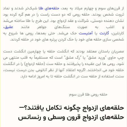
از قرن‌های سوم و چهارم میلاد به بعد،
حلقه‌های طلا
شیک‌تر شدند و نماد
ثروت شخص بودند. حلقه رومی که دو دست راست را در هم گره کرده بود
نشان دهنده دوستی، شراکت و عقد ازدواج بود. این طرح با طلا ساخته می‌شد
و اغلب به صورت سنگ‌های جواهر مانند
عقیق،
کارنلین،
گارنت
یا
آمتیست
حک می‌شد. حتی بعدها، رومی ها شروع به
شخصی سازی حلقه های خود با حک کردن پرتره های خود در حلقه کردند.
مصریان باستان معتقد بودند که انگشت حلقه یا چهارمین انگشت دست
چپ حاوی “ورید عشق” یا “رگ عشق” است که مستقیماً به قلب منتهی می
شود. رومی ها این عقیده را پذیرفتند و حلقه ست (حلقه ازدواج) را در انگشت
حلقه خود می انداختند. اگرچه اعتقاد آنها از نظر آناتومی بدن درست نیست،
سنت استفاده از حلقه ست در انگشت حلقه تا به امروز ادامه دارد.
حلقه رومی طلا قرن سوم
حلقه‌های ازدواج چگونه تکامل یافتند؟—
حلقه‌های ازدواج قرون وسطی و رنسانس