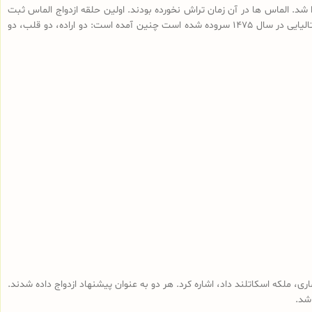
 گردد. اولین حلقه الماس شناخته شده به اواخر دهه 100 میلادی باز می گردد و در رم پیدا شد. الماس ها در آن زمان تراش نخورده بودند. اولین حلقه ازدواج الماس ثبت
شده به اواخر دهه 1300 یا اوایل دهه 1400 باز می گردد که توسط یک بیوه انگلیسی در وصیت نامه خود باقی مانده است. در شعری که در مورد عروسی دو فرد ایتالیایی در سال 1475 سروده شده است چنین آمده است: دو اراده، دو قلب، دو
، ملکه اسکاتلند داد، اشاره کرد. هر دو به عنوان پیشنهاد ازدواج داده شدند.
شد.