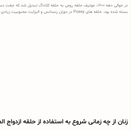
در حوالی دهه 1600، موتیف حلقه رومی به حلقه کلاداگ تبدیل شد 
بسته شده بود. حلقه های Poesy در دوران رنسانس و الیزابت محبوبیت زیادی پیدا کردند. در داخل یا بیرون نوار این حلقه‌ها متون عاشقانه نوشته می شد.
زنان از چه زمانی شروع به استفاده از حلقه ازدواج ا