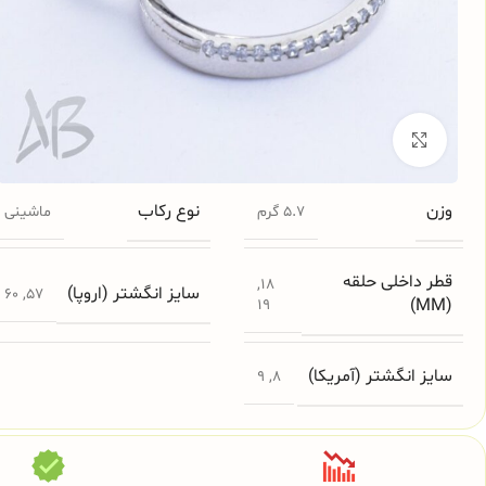
برای بزرگنمایی کلیک کنید
وزن
نوع رکاب
5.7 گرم
ماشینی
قطر داخلی حلقه
,
18
سایز انگشتر (اروپا)
60
,
57
(MM)
19
سایز انگشتر (آمریکا)
9
,
8