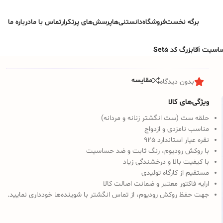
برگه نخست
فروشگاه
دانستنی‌ها
پرسش‌های پرتکرار
تماس با ما
درباره ما
یت آقابزرگ کد Set5
مقایسه
بدون دیدگاه
ویژگی‌های کالا
حلقه ست (ست انگشتر زنانه و مردانه)
مناسب نامزدی و ازدواج
نقره عیار استاندارد 925
با روکش رودیوم، رنگ ثابت و ضد حساسیت
با کیفیت بالا و درخشندگی زیاد
مستقیم از کارگاه تولیدی
ارایه فاکتور معتبر و ضمانت اصالت کالا
جهت حفظ روکش رودیوم، از تماس انگشتر با شوینده‌ها خودداری نمایید.