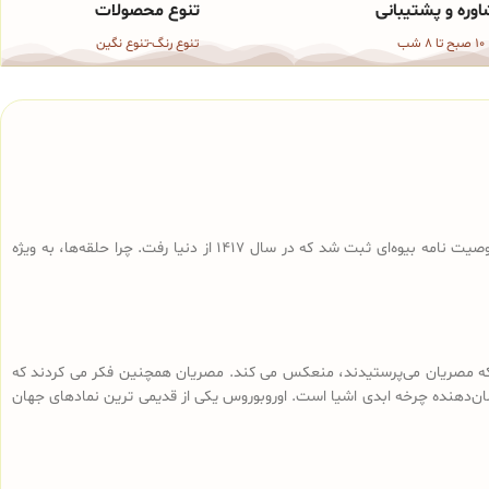
وره و پشتیبانی
تنوع محصولات
10 صبح تا 8 شب
تنوع رنگ-تنوع نگین
خاستگاه حلقه ست یا حلقه‌های ازدواج موضوعی جذاب است. سنت رد و بدل کردن حلقه ها به 3000 سال پیش باز می‌گردد، در حالی که اولین حلقه ازدواج در وصیت نامه بیوه‌ای ثبت شد که در سال 1417 از دنیا رفت. چرا حلقه‌ها، به ویژه
اه را که مصریان می‌پرستیدند، منعکس می کند. مصریان همچنین فکر می کردند که
ان‌دهنده چرخه ابدی اشیا است. اوروبوروس یکی از قدیمی ترین نمادهای جهان