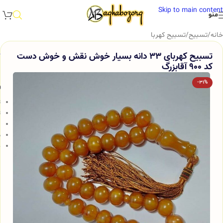
Skip to main content
منو
خانه
/
تسبیح
/
تسبیح کهربا
تسبیح کهربای 33 دانه بسیار خوش نقش و خوش دست
کد 900 آقابزرگ
-31%
و
ت
ت
3
ط
خ