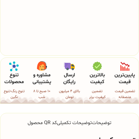
پایین‌ترین
بالاترین
ارسال
مشاوره و
تنوع
قیمت
کیفیت
رایگان
پشتیبانی
محصولات
تضمین قیمت
تضمین
بالای 4 میلیون
10 صبح تا 8
تنوع رنگ-تنوع
منصفانه
کیفیت برتر
تومان
شب
نگین
توضیحات
توضیحات تکمیلی
کد QR محصول