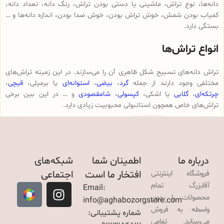
دانه‌ها، نوع تراش، ماشینی یا دستی بودن تراش، رنگ دانه، تعداد دانه،
کمیاب بودن شمش، خوش تراش بودن، خوش صدا بودن، اندازه دانه‌ها و …
بستگی دارد.
انواع تراش‌ها
تراش دانه‌های تسبیح شکل ظاهری آن را می‌سازند. در این زمینه تراش‌های
مختلفی وجود دارند از جمله
گرد
،
بیضی
،
استوانه‌ای
یا برمیلی،
قیچی
،
چرتکه‌ای
،
گلابی
یا اشکی،
کپسولی
،
شامقصودی
و … در این بین برخی
تراش‌های خاص همچون استانبولی محبوبیت زیادی دارد.
درباره ما
اطمینان شما
شبکه‌های
افتخار ما است
اجتماعی
فروشگاه اینترنتی
آقابزرگ تمام
Email:
محصولات را بدون
info@aghabozorgstore.com
واسطه به فروش
شماره پشتیبانی:
می‌رساند. تمامی