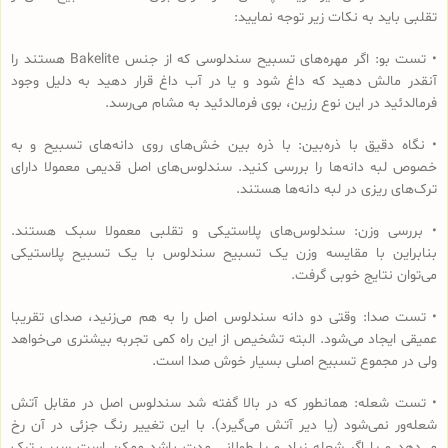
تقلبی باید به نکات زیر توجه نمایید:
• تست بو: اگر مهره‌های تسبیح‌ سندلوسی که از جنس Bakelite هستند را
آنقدر مالش دهید که داغ شود و یا در آب داغ قرار دهید به دلیل وجود
فرمالدئید در این نوع رزین، بوی فرمالدئید به مشام می‌رسد.
• نگاه دقیق با ذره‌بین: با ذره بین خش‌های روی دانه‌های تسبیح و به
خصوص لبه دانه‌ها را بررسی کنید. سندلوس‌های اصل قدیمی معمولا دارای
ترک‌های ریزی در لبه دانه‌ها هستند.
• بررسی وزن: سندلوس‌های پلاستیکی و تقلبی معمولا سبک هستند.
بنابراین با مقایسه وزن یک تسبیح سندلوس با یک تسبیح پلاستیکی
می‌توان نتایج خوبی گرفت.
• تست صدا: وقتی دو دانه سندلوس اصل را به هم می‌زنید، صدای تقریبا
عمیقی ایجاد می‌شود. البته تشخیص از این راه کمی تجربه بیشتری می‌خواهد
ولی در مجموع تسبیح اصلی بسیار خوش صدا است.
• تست شعله: همانطور که در بالا گفته شد سندلوس اصل در مقابل آتش
شعله‌ور نمی‌شود (یا دیر آتش می‌گیرد). با این تغییر رنگ جزئی در آن رخ
می‌دهد و یا اگر شعله زیاد و یا طولانی مدت باشد ممکن است سبب ترک