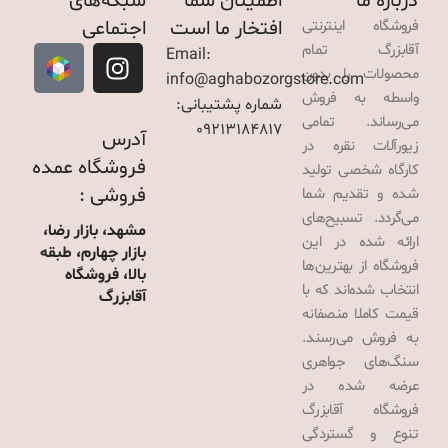
درباره ما
اطمینان شما
شبکه‌های
افتخار ما است
اجتماعی
فروشگاه اینترنتی
آقابزرگ تمام
Email:
محصولات را بدون
info@aghabozorgstore.com
واسطه به فروش
شماره پشتیبانی:
می‌رساند. تمامی
09213184817
آدرس
زیورآلات نقره در
فروشگاه عمده
کارگاه شخصی تولید
فروشی :
شده و تقدیم شما
می‌گردد. تسبیح‌های
مشهد، بازار رضا،
ارائه شده در این
بازار چهارم، طبقه
فروشگاه از بهترین‌ها
بالا، فروشگاه
انتخاب شده‌اند که با
آقابزرگ
قیمت کاملا منصفانه
به فروش می‌رسند.
سنگ‌های جواهری
عرضه شده در
فروشگاه آقابزرگ
تنوع و گستردگی