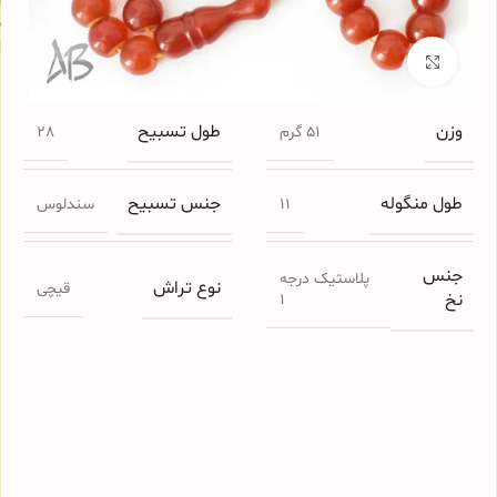
س
ا
برای بزرگنمایی کلیک کنید
وزن
طول تسبیح
51 گرم
28
طول منگوله
جنس تسبیح
11
سندلوس
جنس
پلاستیک درجه
نوع تراش
قیچی
نخ
1