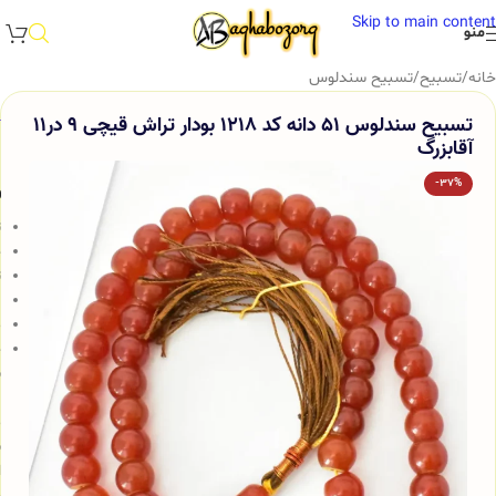
Skip to main content
منو
خانه
/
تسبیح
/
تسبیح سندلوس
تسبیح سندلوس 51 دانه کد 1218 بودار تراش قیچی 9 در11
آقابزرگ
-37%
و
ت
ج
ت
ب
م
خ
س
ب
م
ش
ا
و