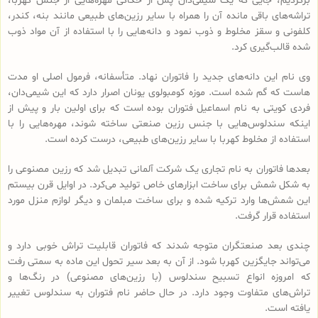
برگردیم، جایی که یک شیمی‌دان پس از حکاکی مهره‌هایی از جنس کهربا،
تراشه‌های باقی مانده آن را همراه با سایر رزین‌های طبیعی مانند بنه، کندر،
کلفونی و سقز مخلوط و ذوب نمود و دانه‌هایی را با استفاده از آن مواد ذوب
شده قالب‌گیری کرد.
وی نام این دانه‌های جدید را فاتوران نهاد. متأسفانه، فرمول اصلی او مدت
هاست که گم شده است. موزه کومبولوی یونان اصرار دارد که این شیمی‌دان،
فردی کویتی به نام اسماعیل فتوران بوده است که برای اولین بار و پیش از
اینکه سندلوس‌هایی با جنس رزین صنعتی ساخته شوند، مهره‌هایی را با
استفاده از مخلوط کهربا با سایر رزین‌های طبیعی، درست کرده است.
بعدها فاتوران به نام تجاری یک شرکت آلمانی تبدیل شد که رزین مصنوعی را
به شکل شمش برای ساخت ابزارهای خاص تولید می‌کرد. در اوایل قرن بیستم
این شمش‌ها وارد ترکیه شده و برای ساخت مبلمان و دیگر لوازم منزل مورد
استفاده قرار گرفت.
چندی بعد صنعتگران متوجه شدند که فاتوران قابلیت تراش خوبی دارد و
می‌تواند جایگزین کهربا شود. از آن به بعد سیر تحول این ماده به سمتی رفت
که امروزه انواع تسبیح‌ سندلوس (با رزین‌های مصنوعی) در رنگ‌ها و
تراش‌های متفاوت وجود دارد. در حال حاضر نام فتوران به سندلوس تغییر
یافته است.