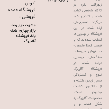
09213184817
آدرس
زیورآلات نقره در
فروشگاه عمده
کارگاه شخصی تولید
فروشی :
شده و تقدیم شما
می‌گردد. تسبیح‌های
مشهد، بازار رضا،
ارائه شده در این
بازار چهارم، طبقه
فروشگاه از بهترین‌ها
بالا، فروشگاه
انتخاب شده‌اند که با
آقابزرگ
قیمت کاملا منصفانه
به فروش می‌رسند.
سنگ‌های جواهری
عرضه شده در
فروشگاه آقابزرگ
تنوع و گستردگی
بسیار زیادی داشته و
از بالاترین کیفیت
برخوردار است،
محصولات آقابزرگ به
شکل عمده و با