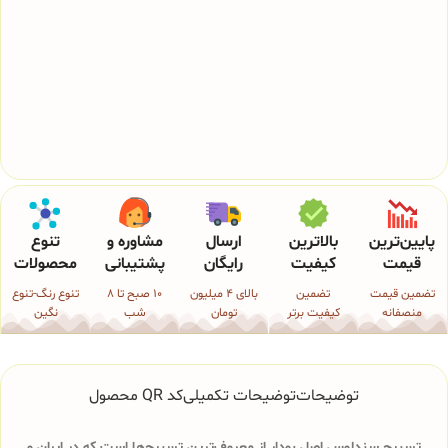
پایین‌ترین
بالاترین
ارسال
مشاوره و
تنوع
قیمت
کیفیت
رایگان
پشتیبانی
محصولات
تضمین قیمت
تضمین
بالای 4 میلیون
10 صبح تا 8
تنوع رنگ-تنوع
منصفانه
کیفیت برتر
تومان
شب
نگین
توضیحات
توضیحات تکمیلی
کد QR محصول
تسبیح سندلوس اصل بودار از معروف‌ترین تسبیح‌ها است که در ایران و