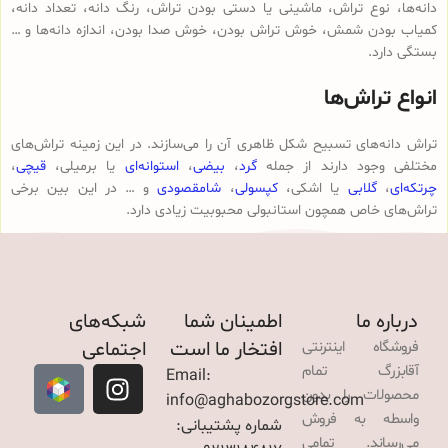
دانه‌ها، نوع تراش، ماشینی یا دستی بودن تراش، رنگ دانه، تعداد دانه،
کمیاب بودن شمش، خوش تراش بودن، خوش صدا بودن، اندازه دانه‌ها و …
بستگی دارد.
انواع تراش‌ها
تراش دانه‌های تسبیح شکل ظاهری آن را می‌سازند. در این زمینه تراش‌های
مختلفی وجود دارند از جمله
گرد
،
بیضی
،
استوانه‌ای
یا برمیلی،
قیچی
،
چرتکه‌ای
،
گلابی
یا اشکی،
کپسولی
،
شامقصودی
و … در این بین برخی
تراش‌های خاص همچون استانبولی محبوبیت زیادی دارد.
درباره ما
اطمینان شما
شبکه‌های
افتخار ما است
اجتماعی
فروشگاه اینترنتی
آقابزرگ تمام
Email:
محصولات را بدون
info@aghabozorgstore.com
واسطه به فروش
شماره پشتیبانی:
می‌رساند. تمامی