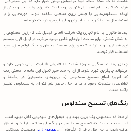
هاست که گم شده است. موزه کومبولوی یونان اصرار دارد که این شیمی‌دان،
فردی کویتی به نام اسماعیل فتوران بوده است که برای اولین بار و پیش از
اینکه سندلوس‌هایی با جنس رزین صنعتی ساخته شوند، مهره‌هایی را با
استفاده از مخلوط کهربا با سایر رزین‌های طبیعی، درست کرده است.
بعدها فاتوران به نام تجاری یک شرکت آلمانی تبدیل شد که رزین مصنوعی را
به شکل شمش برای ساخت ابزارهای خاص تولید می‌کرد. در اوایل قرن بیستم
این شمش‌ها وارد ترکیه شده و برای ساخت مبلمان و دیگر لوازم منزل مورد
استفاده قرار گرفت.
چندی بعد صنعتگران متوجه شدند که فاتوران قابلیت تراش خوبی دارد و
می‌تواند جایگزین کهربا شود. از آن به بعد سیر تحول این ماده به سمتی رفت
که امروزه انواع تسبیح‌ سندلوس (با رزین‌های مصنوعی) در رنگ‌ها و
تراش‌های متفاوت وجود دارد. در حال حاضر نام فتوران به سندلوس تغییر
یافته است.
رنگ‌های تسبیح سندلوس
از آنجا که سندلوس یک رزین بوده و با فرمول‌های شیمیایی قابل تولید است،
لذا عجیب نیست که تسبیح سندلوس در رنگ‌های مختلف تولید و به بازار
عرضه شود؛ با این حال برخی از رنگ‌های آن،
همچون زرد
، محبوب‌تر هستند.