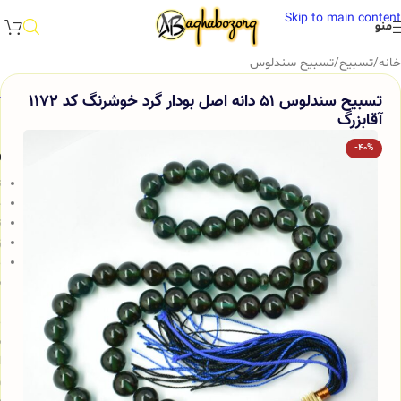
Skip to main content
منو
خانه
/
تسبیح
/
تسبیح سندلوس
تسبیح سندلوس 51 دانه اصل بودار گرد خوشرنگ کد 1172
آقابزرگ
-40%
و
ت
ج
ت
ز
م
س
ب
م
ش
ا
و
س