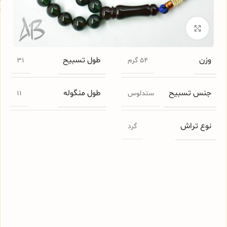
ا
برای بزرگنمایی کلیک کنید
وزن
طول تسبیح
54 گرم
31
جنس تسبیح
طول منگوله
سندلوس
11
نوع تراش
گرد