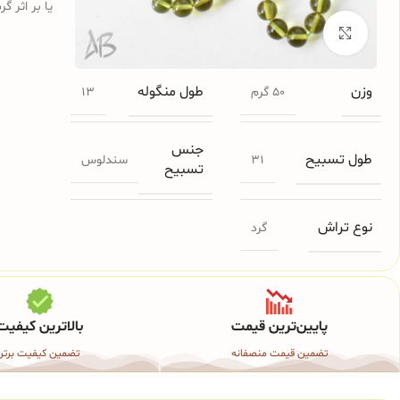
یا بر اثر گ
برای بزرگنمایی کلیک کنید
وزن
طول منگوله
50 گرم
13
جنس
طول تسبیح
31
سندلوس
تسبیح
نوع تراش
گرد
پایین‌ترین قیمت
بالاترین کیفیت
تضمین قیمت منصفانه
تضمین کیفیت برتر