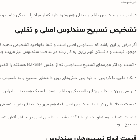
می‌شوند.
در این بین سندلوس تقلبی و بدلی هم وجود دارد که از مواد پلاستیکی مضر تولی
تشخیص تسبیح سندلوس اصلی و تقلبی
اگر فرض بر این باشد که سندلوس اصلی است و شما بخواهید تشخیص دهید که از 
موجود نیست و دانستن نوع رزین به کار رفته در ساخت سندلوس نیز مزیت چندانی
• تست بو: اگر مهره‌های تسبیح‌ سندلوسی که از جنس Bakelite هستند را آنقدر مالش دهید که داغ شود و یا در آب داغ قرار دهید به دلیل وجود فرمالدئید در این نوع رزین، بوی فرمالدئید به مشام می‌رسد.
• نگاه دقیق با ذره‌بین: با ذره بین خش‌های روی دانه‌های تسبیح و به خصوص لب
• بررسی وزن: سندلوس‌های پلاستیکی و تقلبی معمولا سبک هستند. بنابراین ب
• تست صدا: وقتی دو دانه سندلوس اصل را به هم می‌زنید، صدای تقریبا عمیقی
• تست شعله: همانطور که در بالا گفته شد سندلوس اصل در مقابل آتش شعله‌و
تسبیح شود.
قیمت انواع تسبیح‌های سندلوس