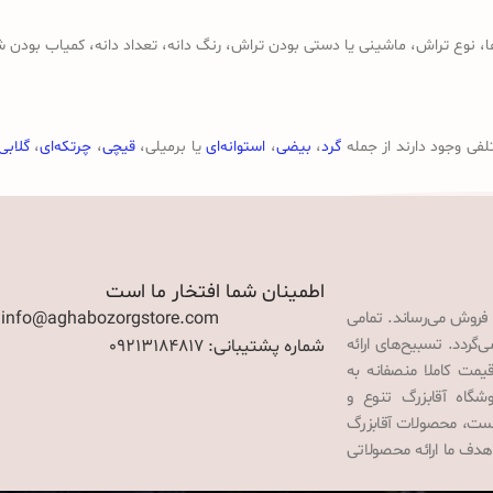
وع تراش، ماشینی یا دستی بودن تراش، رنگ دانه، تعداد دانه، کمیاب بودن ش
لفی وجود دارند از جمله
گرد
،
بیضی
،
استوانه‌ای
یا برمیلی،
قیچی
،
چرتکه‌ای
،
گلابی
اطمینان شما افتخار ما است
 فروش می‌رساند. تمامی
: info@aghabozorgstore.com
گردد. تسبیح‌های ارائه
شماره پشتیبانی: 09213184817
قیمت کاملا منصفانه به
گاه آقابزرگ تنوع و
 است، محصولات آقابزرگ
هدف ما ارائه محصولاتی