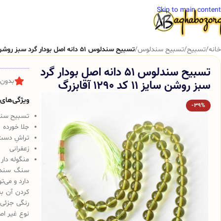
Skip to main content
خانه
/
تسبیح
/
تسبیح سندلوس
/
تسبیح سندلوس 51 دانه اصل بودار گرد سبز روشن سایز 11 کد 1290 آقابزرگ
تسبیح سندلوس 51 دانه اصل بودار گرد
سبز روشن سایز 11 کد 1290 آقابزرگ
بدون 
ویژگی‌های ک
-39%
تسبیح سندلوس 
جلا خورده
تراشِ دست
زعفرانی
منگوله دار
سنگ سندلو
دارد و می‌
کردن آن به
رنگی جزئی 
نوع غیر اص