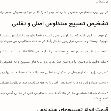
می‌شوند.
در این بین سندلوس تقلبی و بدلی هم وجود دارد که از مواد پلاستیکی مضر تولی
تشخیص تسبیح سندلوس اصلی و تقلبی
اگر فرض بر این باشد که سندلوس اصلی است و شما بخواهید تشخیص دهید که از 
موجود نیست و دانستن نوع رزین به کار رفته در ساخت سندلوس نیز مزیت چندانی
• تست بو: اگر مهره‌های تسبیح‌ سندلوسی که از جنس Bakelite هستند را آنقدر مالش دهید که داغ شود و یا در آب داغ قرار دهید به دلیل وجود فرمالدئید در این نوع رزین، بوی فرمالدئید به مشام می‌رسد.
• نگاه دقیق با ذره‌بین: با ذره بین خش‌های روی دانه‌های تسبیح و به خصوص لب
• بررسی وزن: سندلوس‌های پلاستیکی و تقلبی معمولا سبک هستند. بنابراین ب
• تست صدا: وقتی دو دانه سندلوس اصل را به هم می‌زنید، صدای تقریبا عمیقی
• تست شعله: همانطور که در بالا گفته شد سندلوس اصل در مقابل آتش شعله‌و
تسبیح شود.
قیمت انواع تسبیح‌های سندلوس