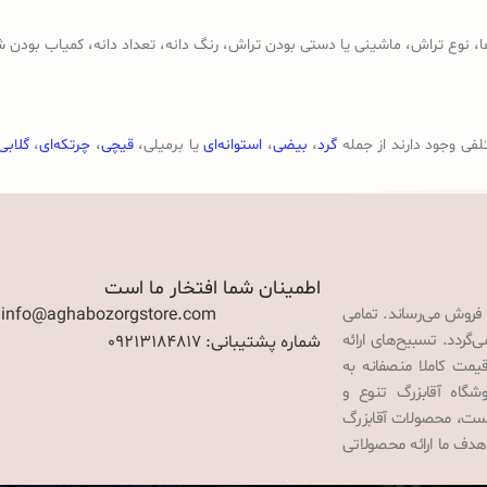
وع تراش، ماشینی یا دستی بودن تراش، رنگ دانه، تعداد دانه، کمیاب بودن ش
لفی وجود دارند از جمله
گرد
،
بیضی
،
استوانه‌ای
یا برمیلی،
قیچی
،
چرتکه‌ای
،
گلابی
اطمینان شما افتخار ما است
 فروش می‌رساند. تمامی
: info@aghabozorgstore.com
گردد. تسبیح‌های ارائه
شماره پشتیبانی: 09213184817
قیمت کاملا منصفانه به
گاه آقابزرگ تنوع و
 است، محصولات آقابزرگ
هدف ما ارائه محصولاتی