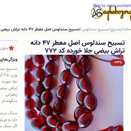
Skip to main content
خانه
/
تسبیح
/
تسبیح سندلوس
/
تسبیح سندلوس اصل معطر 47 دانه تراش بیضی جلا خورده کد 772
تسبیح سندلوس اصل معطر 47 دانه
تراش بیضی جلا خورده کد 772
بدون 
ویژگی‌های ک
-34%
تسبیح سن
وزن: 35 گرم
جلا خورده
تراشِ بیض
زعفرانی
منگوله‌‌‌دار
سنگ سندلوس
دارد و می‌ت
اگر سنگ س