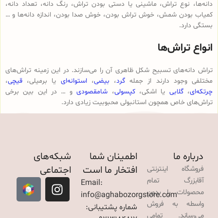
دانه‌ها، نوع تراش، ماشینی یا دستی بودن تراش، رنگ دانه، تعداد دانه،
کمیاب بودن شمش، خوش تراش بودن، خوش صدا بودن، اندازه دانه‌ها و …
بستگی دارد.
انواع تراش‌ها
تراش دانه‌های تسبیح شکل ظاهری آن را می‌سازند. در این زمینه تراش‌های
مختلفی وجود دارند از جمله
گرد
،
بیضی
،
استوانه‌ای
یا برمیلی،
قیچی
،
چرتکه‌ای
،
گلابی
یا اشکی،
کپسولی
،
شامقصودی
و … در این بین برخی
تراش‌های خاص همچون استانبولی محبوبیت زیادی دارد.
درباره ما
اطمینان شما
شبکه‌های
افتخار ما است
اجتماعی
فروشگاه اینترنتی
آقابزرگ تمام
Email:
محصولات را بدون
info@aghabozorgstore.com
واسطه به فروش
شماره پشتیبانی:
می‌رساند. تمامی