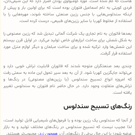
هاست که گم شده است. موزه کومبولوی یونان اصرار دارد که این شیمی‌دان،
فردی کویتی به نام اسماعیل فتوران بوده است که برای اولین بار و پیش از
اینکه سندلوس‌هایی با جنس رزین صنعتی ساخته شوند، مهره‌هایی را با
استفاده از مخلوط کهربا با سایر رزین‌های طبیعی، درست کرده است.
بعدها فاتوران به نام تجاری یک شرکت آلمانی تبدیل شد که رزین مصنوعی را
به شکل شمش برای ساخت ابزارهای خاص تولید می‌کرد. در اوایل قرن بیستم
این شمش‌ها وارد ترکیه شده و برای ساخت مبلمان و دیگر لوازم منزل مورد
استفاده قرار گرفت.
چندی بعد صنعتگران متوجه شدند که فاتوران قابلیت تراش خوبی دارد و
می‌تواند جایگزین کهربا شود. از آن به بعد سیر تحول این ماده به سمتی رفت
که امروزه انواع تسبیح‌ سندلوس (با رزین‌های مصنوعی) در رنگ‌ها و
تراش‌های متفاوت وجود دارد. در حال حاضر نام فتوران به سندلوس تغییر
یافته است.
رنگ‌های تسبیح سندلوس
از آنجا که سندلوس یک رزین بوده و با فرمول‌های شیمیایی قابل تولید است،
لذا عجیب نیست که تسبیح سندلوس در رنگ‌های مختلف تولید و به بازار
عرضه شود؛ با این حال برخی از رنگ‌های آن،
همچون زرد
، محبوب‌تر هستند.