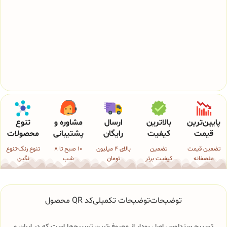
پایین‌ترین
بالاترین
ارسال
مشاوره و
تنوع
قیمت
کیفیت
رایگان
پشتیبانی
محصولات
تضمین قیمت
تضمین
بالای 4 میلیون
10 صبح تا 8
تنوع رنگ-تنوع
منصفانه
کیفیت برتر
تومان
شب
نگین
توضیحات
توضیحات تکمیلی
کد QR محصول
تسبیح سندلوس اصل بودار از معروف‌ترین تسبیح‌ها است که در ایران و