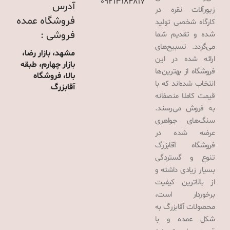
09213184817
آدرس
زیورآلات نقره در
فروشگاه عمده
کارگاه شخصی تولید
فروشی :
شده و تقدیم شما
می‌گردد. تسبیح‌های
مشهد، بازار رضا،
ارائه شده در این
بازار چهارم، طبقه
فروشگاه از بهترین‌ها
بالا، فروشگاه
انتخاب شده‌اند که با
آقابزرگ
قیمت کاملا منصفانه
به فروش می‌رسند.
سنگ‌های جواهری
عرضه شده در
فروشگاه آقابزرگ
تنوع و گستردگی
بسیار زیادی داشته و
از بالاترین کیفیت
برخوردار است،
محصولات آقابزرگ به
شکل عمده و با