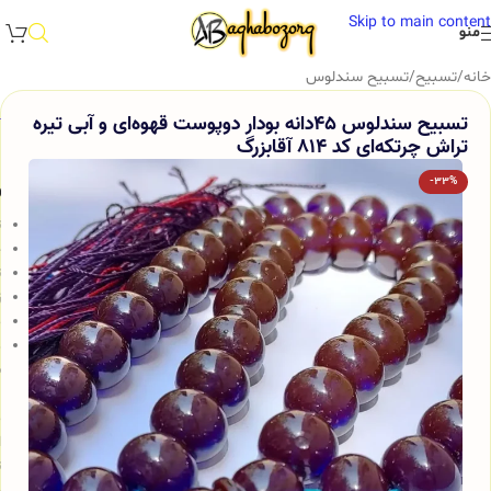
Skip to main content
منو
خانه
/
تسبیح
/
تسبیح سندلوس
تسبیح سندلوس 45دانه بودار دوپوست قهوه‌ای و آبی تیره
تراش چرتکه‌ای کد 814 آقابزرگ
-33%
و
ت
ج
ت
ز
م
د
س
ب
م
ا
ت
ج