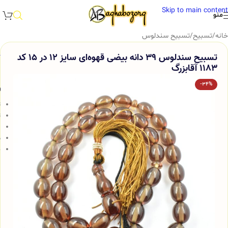
Skip to main content
منو
خانه
/
تسبیح
/
تسبیح سندلوس
تسبیح سندلوس 39 دانه بیضی قهوه‌ای سایز 12 در 15 کد
1183 آقابزرگ
-34%
و
ت
ت
9
ط
خ