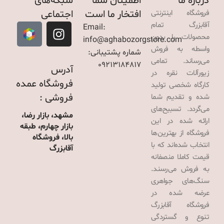
درباره ما
اطمینان شما
شبکه‌های
افتخار ما است
اجتماعی
فروشگاه اینترنتی
آقابزرگ تمام
Email:
محصولات را بدون
info@aghabozorgstore.com
واسطه به فروش
شماره پشتیبانی:
می‌رساند. تمامی
09213184817
آدرس
زیورآلات نقره در
فروشگاه عمده
کارگاه شخصی تولید
فروشی :
شده و تقدیم شما
می‌گردد. تسبیح‌های
مشهد، بازار رضا،
ارائه شده در این
بازار چهارم، طبقه
فروشگاه از بهترین‌ها
بالا، فروشگاه
انتخاب شده‌اند که با
آقابزرگ
قیمت کاملا منصفانه
به فروش می‌رسند.
سنگ‌های جواهری
عرضه شده در
فروشگاه آقابزرگ
تنوع و گستردگی