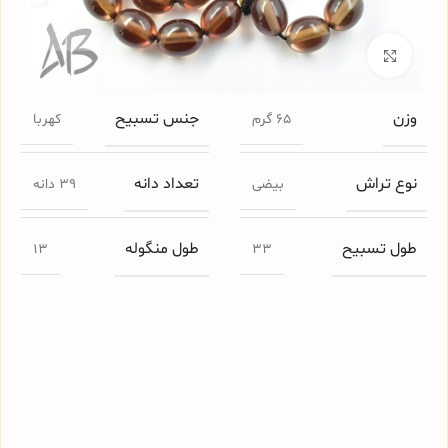
برای بزرگنمایی کلیک کنید
وزن
جنس تسبیح
65 گرم
کهربا
نوع تراش
تعداد دانه
بیضی
39 دانه
طول تسبیح
طول منگوله
13
33