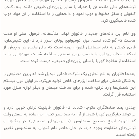
برگردیم، جایی که یک شیمی‌دان پس از حکاکی مهره‌هایی از جنس کهربا،
تراشه‌های باقی مانده آن را همراه با سایر رزین‌های طبیعی مانند بنه، کندر،
کلفونی و سقز مخلوط و ذوب نمود و دانه‌هایی را با استفاده از آن مواد ذوب
شده قالب‌گیری کرد.
وی نام این دانه‌های جدید را فاتوران نهاد. متأسفانه، فرمول اصلی او مدت
هاست که گم شده است. موزه کومبولوی یونان اصرار دارد که این شیمی‌دان،
فردی کویتی به نام اسماعیل فتوران بوده است که برای اولین بار و پیش از
اینکه سندلوس‌هایی با جنس رزین صنعتی ساخته شوند، مهره‌هایی را با
استفاده از مخلوط کهربا با سایر رزین‌های طبیعی، درست کرده است.
بعدها فاتوران به نام تجاری یک شرکت آلمانی تبدیل شد که رزین مصنوعی را
به شکل شمش برای ساخت ابزارهای خاص تولید می‌کرد. در اوایل قرن بیستم
این شمش‌ها وارد ترکیه شده و برای ساخت مبلمان و دیگر لوازم منزل مورد
استفاده قرار گرفت.
چندی بعد صنعتگران متوجه شدند که فاتوران قابلیت تراش خوبی دارد و
می‌تواند جایگزین کهربا شود. از آن به بعد سیر تحول این ماده به سمتی رفت
که امروزه انواع تسبیح‌ سندلوس (با رزین‌های مصنوعی) در رنگ‌ها و
تراش‌های متفاوت وجود دارد. در حال حاضر نام فتوران به سندلوس تغییر
یافته است.