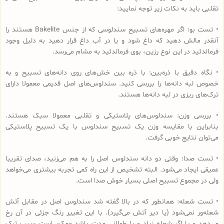
تقلبی باید به نکات زیر توجه نمایید:
• تست بو: اگر مهره‌های تسبیح‌ سندلوسی که از جنس Bakelite هستند را
آنقدر مالش دهید که داغ شود و یا در آب داغ قرار دهید به دلیل وجود
فرمالدئید در این نوع رزین، بوی فرمالدئید به مشام می‌رسد.
• نگاه دقیق با ذره‌بین: با ذره بین خش‌های روی دانه‌های تسبیح و به
خصوص لبه دانه‌ها را بررسی کنید. سندلوس‌های اصل قدیمی معمولا دارای
ترک‌های ریزی در لبه دانه‌ها هستند.
• بررسی وزن: سندلوس‌های پلاستیکی و تقلبی معمولا سبک هستند.
بنابراین با مقایسه وزن یک تسبیح سندلوس با یک تسبیح پلاستیکی
می‌توان نتایج خوبی گرفت.
• تست صدا: وقتی دو دانه سندلوس اصل را به هم می‌زنید، صدای تقریبا
عمیقی ایجاد می‌شود. البته تشخیص از این راه کمی تجربه بیشتری می‌خواهد
ولی در مجموع تسبیح اصلی بسیار خوش صدا است.
• تست شعله: همانطور که در بالا گفته شد سندلوس اصل در مقابل آتش
شعله‌ور نمی‌شود (یا دیر آتش می‌گیرد). با این تغییر رنگ جزئی در آن رخ
می‌دهد و یا اگر شعله زیاد و یا طولانی مدت باشد ممکن است سبب ترک