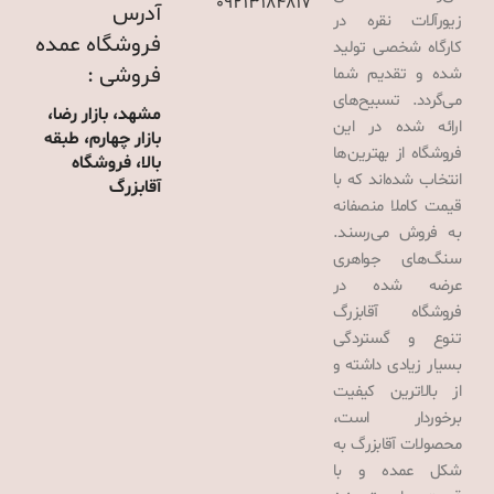
09213184817
آدرس
زیورآلات نقره در
فروشگاه عمده
کارگاه شخصی تولید
فروشی :
شده و تقدیم شما
می‌گردد. تسبیح‌های
مشهد، بازار رضا،
ارائه شده در این
بازار چهارم، طبقه
فروشگاه از بهترین‌ها
بالا، فروشگاه
انتخاب شده‌اند که با
آقابزرگ
قیمت کاملا منصفانه
به فروش می‌رسند.
سنگ‌های جواهری
عرضه شده در
فروشگاه آقابزرگ
تنوع و گستردگی
بسیار زیادی داشته و
از بالاترین کیفیت
برخوردار است،
محصولات آقابزرگ به
شکل عمده و با