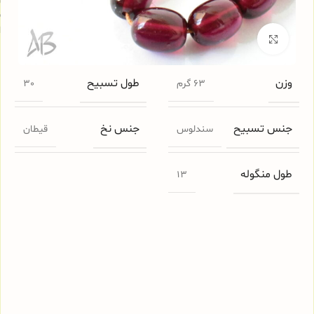
س
ا
برای بزرگنمایی کلیک کنید
وزن
طول تسبیح
63 گرم
30
جنس تسبیح
جنس نخ
سندلوس
قیطان
طول منگوله
13