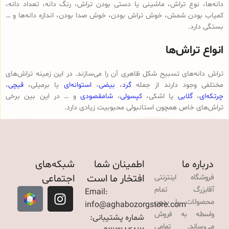
دانه‌ها، نوع تراش، ماشینی یا دستی بودن تراش، رنگ دانه، تعداد دانه،
کمیاب بودن شمش، خوش تراش بودن، خوش صدا بودن، اندازه دانه‌ها و …
بستگی دارد.
انواع تراش‌ها
تراش دانه‌های تسبیح شکل ظاهری آن را می‌سازند. در این زمینه تراش‌های
مختلفی وجود دارند از جمله
گرد
،
بیضی
،
استوانه‌ای
یا برمیلی،
قیچی
،
چرتکه‌ای
،
گلابی
یا اشکی،
کپسولی
،
شامقصودی
و … در این بین برخی
تراش‌های خاص همچون استانبولی محبوبیت زیادی دارد.
درباره ما
اطمینان شما
شبکه‌های
افتخار ما است
اجتماعی
فروشگاه اینترنتی
آقابزرگ تمام
Email:
محصولات را بدون
info@aghabozorgstore.com
واسطه به فروش
شماره پشتیبانی:
می‌رساند. تمامی