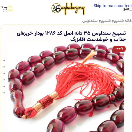
Skip to main content
منو
خانه
/
تسبیح
/
تسبیح سندلوس
تسبیح سندلوس 35 دانه اصل کد 1286 بودار خربزه‌ای
جذاب و خوشدست آقابزرگ
-33%
و
ت
ج
ت
ز
م
خ
س
ب
م
ش
ا
و