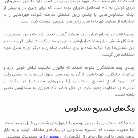
هاست که گم شده است. موزه کومبولوی یونان اصرار دارد که این شیمی‌دان،
فردی کویتی به نام اسماعیل فتوران بوده است که برای اولین بار و پیش از
اینکه سندلوس‌هایی با جنس رزین صنعتی ساخته شوند، مهره‌هایی را با
استفاده از مخلوط کهربا با سایر رزین‌های طبیعی، درست کرده است.
بعدها فاتوران به نام تجاری یک شرکت آلمانی تبدیل شد که رزین مصنوعی را
به شکل شمش برای ساخت ابزارهای خاص تولید می‌کرد. در اوایل قرن بیستم
این شمش‌ها وارد ترکیه شده و برای ساخت مبلمان و دیگر لوازم منزل مورد
استفاده قرار گرفت.
چندی بعد صنعتگران متوجه شدند که فاتوران قابلیت تراش خوبی دارد و
می‌تواند جایگزین کهربا شود. از آن به بعد سیر تحول این ماده به سمتی رفت
که امروزه انواع تسبیح‌ سندلوس (با رزین‌های مصنوعی) در رنگ‌ها و
تراش‌های متفاوت وجود دارد. در حال حاضر نام فتوران به سندلوس تغییر
یافته است.
رنگ‌های تسبیح سندلوس
از آنجا که سندلوس یک رزین بوده و با فرمول‌های شیمیایی قابل تولید است،
لذا عجیب نیست که تسبیح سندلوس در رنگ‌های مختلف تولید و به بازار
عرضه شود؛ با این حال برخی از رنگ‌های آن،
همچون زرد
، محبوب‌تر هستند.