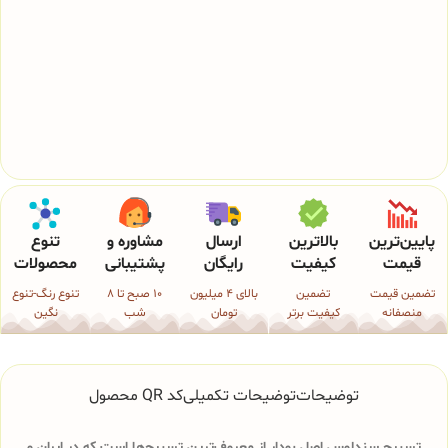
پایین‌ترین
بالاترین
ارسال
مشاوره و
تنوع
قیمت
کیفیت
رایگان
پشتیبانی
محصولات
تضمین قیمت
تضمین
بالای 4 میلیون
10 صبح تا 8
تنوع رنگ-تنوع
منصفانه
کیفیت برتر
تومان
شب
نگین
توضیحات
توضیحات تکمیلی
کد QR محصول
تسبیح سندلوس اصل بودار از معروف‌ترین تسبیح‌ها است که در ایران و