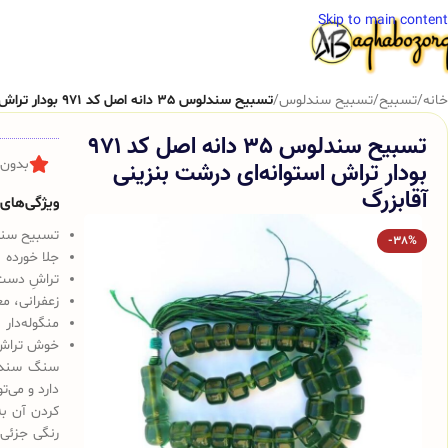
Skip to main content
خانه
/
تسبیح
/
تسبیح سندلوس
/
تسبیح سندلوس 35 دانه اصل کد 971 بودار تراش استوانه‌ای درشت بنزینی آقابزرگ
تسبیح سندلوس 35 دانه اصل کد 971
بودار تراش استوانه‌ای درشت بنزینی
بدون 
آقابزرگ
ویژگی‌های ک
تسبیح سندلوس 
-38%
جلا خورده
تراشِ دست
زعفرانی، م
منگوله‌دار
خوش تراش
سنگ سندلو
دارد و می‌
کردن آن به
رنگی جزئی 