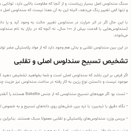
سنگ سندلوس اصل بسیار زیباست، و از آنجا که مقاومت بالایی دارد، توانایی با
و تنها کمی تغییر رنگ می‌دهد، البته این به آن معنا نیست که سندلوس اصل در 
با این حال اگر در اثر حرارت در سندلوس تغییر حالت به وجود آید و یا
می‌شوند.
در این بین سندلوس تقلبی و بدلی هم وجود دارد که از مواد پلاستیکی مضر تولی
تشخیص تسبیح سندلوس اصلی و تقلبی
اگر فرض بر این باشد که سندلوس اصلی است و شما بخواهید تشخیص دهید که از 
موجود نیست و دانستن نوع رزین به کار رفته در ساخت سندلوس نیز مزیت چندانی
• تست بو: اگر مهره‌های تسبیح‌ سندلوسی که از جنس Bakelite هستند را آنقدر مالش دهید که داغ شود و یا در آب داغ قرار دهید به دلیل وجود فرمالدئید در این نوع رزین، بوی فرمالدئید به مشام می‌رسد.
• نگاه دقیق با ذره‌بین: با ذره بین خش‌های روی دانه‌های تسبیح و به خصوص لب
• بررسی وزن: سندلوس‌های پلاستیکی و تقلبی معمولا سبک هستند. بنابراین ب
• تست صدا: وقتی دو دانه سندلوس اصل را به هم می‌زنید، صدای تقریبا عمیقی