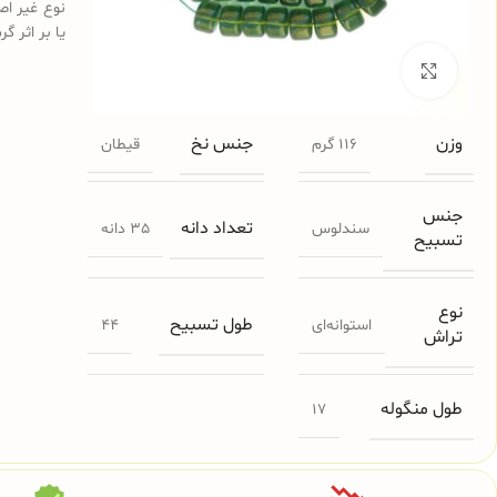
نوع غیر اص
یا بر اثر گ
برای بزرگنمایی کلیک کنید
وزن
جنس نخ
116 گرم
قیطان
جنس
تعداد دانه
سندلوس
35 دانه
تسبیح
نوع
طول تسبیح
استوانه‌ای
44
تراش
طول منگوله
17