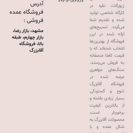
09213184817
آدرس
زیورآلات نقره در
فروشگاه عمده
کارگاه شخصی تولید
فروشی :
شده و تقدیم شما
می‌گردد. تسبیح‌های
مشهد، بازار رضا،
ارائه شده در این
بازار چهارم، طبقه
فروشگاه از بهترین‌ها
بالا، فروشگاه
انتخاب شده‌اند که با
آقابزرگ
قیمت کاملا منصفانه
به فروش می‌رسند.
سنگ‌های جواهری
عرضه شده در
فروشگاه آقابزرگ
تنوع و گستردگی
بسیار زیادی داشته و
از بالاترین کیفیت
برخوردار است،
محصولات آقابزرگ به
شکل عمده و با