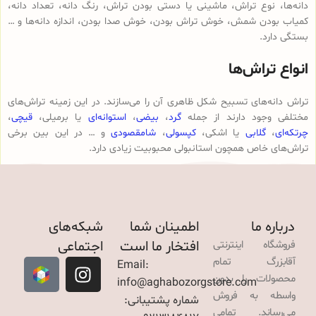
دانه‌ها، نوع تراش، ماشینی یا دستی بودن تراش، رنگ دانه، تعداد دانه،
کمیاب بودن شمش، خوش تراش بودن، خوش صدا بودن، اندازه دانه‌ها و …
بستگی دارد.
انواع تراش‌ها
تراش دانه‌های تسبیح شکل ظاهری آن را می‌سازند. در این زمینه تراش‌های
مختلفی وجود دارند از جمله
گرد
،
بیضی
،
استوانه‌ای
یا برمیلی،
قیچی
،
چرتکه‌ای
،
گلابی
یا اشکی،
کپسولی
،
شامقصودی
و … در این بین برخی
تراش‌های خاص همچون استانبولی محبوبیت زیادی دارد.
درباره ما
اطمینان شما
شبکه‌های
افتخار ما است
اجتماعی
فروشگاه اینترنتی
آقابزرگ تمام
Email:
محصولات را بدون
info@aghabozorgstore.com
واسطه به فروش
شماره پشتیبانی:
می‌رساند. تمامی