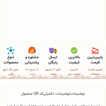
پایین‌ترین
بالاترین
ارسال
مشاوره و
تنوع
قیمت
کیفیت
رایگان
پشتیبانی
محصولات
تضمین قیمت
تضمین
بالای 4 میلیون
10 صبح تا 8
تنوع رنگ-تنوع
منصفانه
کیفیت برتر
تومان
شب
نگین
توضیحات
توضیحات تکمیلی
کد QR محصول
تسبیح سندلوس اصل بودار از معروف‌ترین تسبیح‌ها است که در ایران و