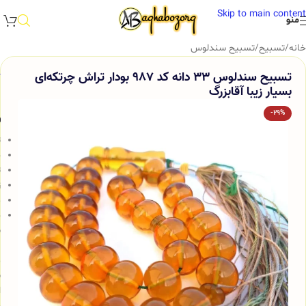
Skip to main content
منو
خانه
/
تسبیح
/
تسبیح سندلوس
تسبیح سندلوس 33 دانه کد 987 بودار تراش چرتکه‌ای
بسیار زیبا آقابزرگ
-29%
و
ت
ج
ت
ز
م
خ
س
ب
م
ش
ا
و