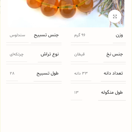
س
ا
برای بزرگنمایی کلیک کنید
وزن
جنس تسبیح
96 گرم
سندلوس
جنس نخ
نوع تراش
قیطان
چرتکه‌ای
تعداد دانه
طول تسبیح
33 دانه
28
طول منگوله
13