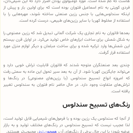
هاست که گم شده است. موزه کومبولوی یونان اصرار دارد که این شیمی‌دان،
فردی کویتی به نام اسماعیل فتوران بوده است که برای اولین بار و پیش از
اینکه سندلوس‌هایی با جنس رزین صنعتی ساخته شوند، مهره‌هایی را با
استفاده از مخلوط کهربا با سایر رزین‌های طبیعی، درست کرده است.
بعدها فاتوران به نام تجاری یک شرکت آلمانی تبدیل شد که رزین مصنوعی را
به شکل شمش برای ساخت ابزارهای خاص تولید می‌کرد. در اوایل قرن بیستم
این شمش‌ها وارد ترکیه شده و برای ساخت مبلمان و دیگر لوازم منزل مورد
استفاده قرار گرفت.
چندی بعد صنعتگران متوجه شدند که فاتوران قابلیت تراش خوبی دارد و
می‌تواند جایگزین کهربا شود. از آن به بعد سیر تحول این ماده به سمتی رفت
که امروزه انواع تسبیح‌ سندلوس (با رزین‌های مصنوعی) در رنگ‌ها و
تراش‌های متفاوت وجود دارد. در حال حاضر نام فتوران به سندلوس تغییر
یافته است.
رنگ‌های تسبیح سندلوس
از آنجا که سندلوس یک رزین بوده و با فرمول‌های شیمیایی قابل تولید است،
لذا عجیب نیست که تسبیح سندلوس در رنگ‌های مختلف تولید و به بازار
عرضه شود؛ با این حال برخی از رنگ‌های آن،
همچون زرد
، محبوب‌تر هستند.