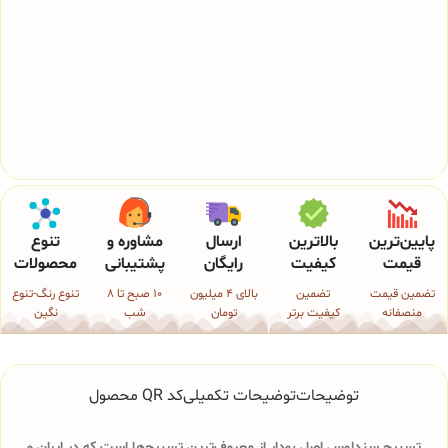
پایین‌ترین
بالاترین
ارسال
مشاوره و
تنوع
قیمت
کیفیت
رایگان
پشتیبانی
محصولات
تضمین قیمت
تضمین
بالای 4 میلیون
10 صبح تا 8
تنوع رنگ-تنوع
منصفانه
کیفیت برتر
تومان
شب
نگین
توضیحات
توضیحات تکمیلی
کد QR محصول
تسبیح سندلوس اصل بودار از معروف‌ترین تسبیح‌ها است که در ایران و