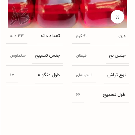
س
ا
برای بزرگنمایی کلیک کنید
وزن
تعداد دانه
91 گرم
33 دانه
جنس نخ
جنس تسبیح
قیطان
سندلوس
نوع تراش
طول منگوله
استوانه‌ای
13
طول تسبیح
66