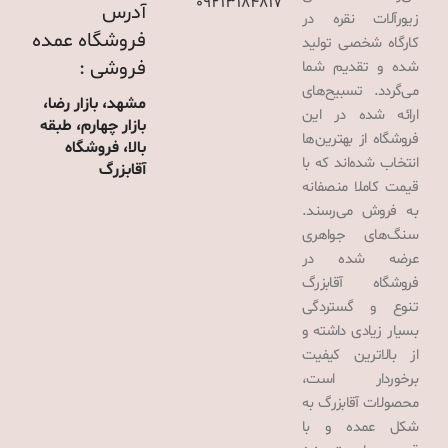
09213184817
آدرس
زیورآلات نقره در
فروشگاه عمده
کارگاه شخصی تولید
فروشی :
شده و تقدیم شما
می‌گردد. تسبیح‌های
مشهد، بازار رضا،
ارائه شده در این
بازار چهارم، طبقه
فروشگاه از بهترین‌ها
بالا، فروشگاه
انتخاب شده‌اند که با
آقابزرگ
قیمت کاملا منصفانه
به فروش می‌رسند.
سنگ‌های جواهری
عرضه شده در
فروشگاه آقابزرگ
تنوع و گستردگی
بسیار زیادی داشته و
از بالاترین کیفیت
برخوردار است،
محصولات آقابزرگ به
شکل عمده و با