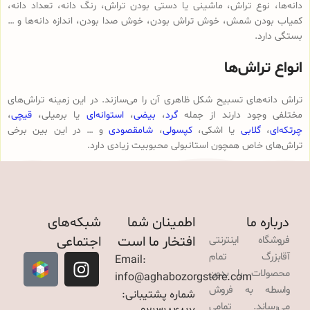
دانه‌ها، نوع تراش، ماشینی یا دستی بودن تراش، رنگ دانه، تعداد دانه،
کمیاب بودن شمش، خوش تراش بودن، خوش صدا بودن، اندازه دانه‌ها و …
بستگی دارد.
انواع تراش‌ها
تراش دانه‌های تسبیح شکل ظاهری آن را می‌سازند. در این زمینه تراش‌های
مختلفی وجود دارند از جمله
گرد
،
بیضی
،
استوانه‌ای
یا برمیلی،
قیچی
،
چرتکه‌ای
،
گلابی
یا اشکی،
کپسولی
،
شامقصودی
و … در این بین برخی
تراش‌های خاص همچون استانبولی محبوبیت زیادی دارد.
درباره ما
اطمینان شما
شبکه‌های
افتخار ما است
اجتماعی
فروشگاه اینترنتی
آقابزرگ تمام
Email:
محصولات را بدون
info@aghabozorgstore.com
واسطه به فروش
شماره پشتیبانی:
می‌رساند. تمامی