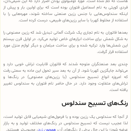
هاست که گم شده است. موزه کومبولوی یونان اصرار دارد که این شیمی‌دان،
فردی کویتی به نام اسماعیل فتوران بوده است که برای اولین بار و پیش از
اینکه سندلوس‌هایی با جنس رزین صنعتی ساخته شوند، مهره‌هایی را با
استفاده از مخلوط کهربا با سایر رزین‌های طبیعی، درست کرده است.
بعدها فاتوران به نام تجاری یک شرکت آلمانی تبدیل شد که رزین مصنوعی را
به شکل شمش برای ساخت ابزارهای خاص تولید می‌کرد. در اوایل قرن بیستم
این شمش‌ها وارد ترکیه شده و برای ساخت مبلمان و دیگر لوازم منزل مورد
استفاده قرار گرفت.
چندی بعد صنعتگران متوجه شدند که فاتوران قابلیت تراش خوبی دارد و
می‌تواند جایگزین کهربا شود. از آن به بعد سیر تحول این ماده به سمتی رفت
که امروزه انواع تسبیح‌ سندلوس (با رزین‌های مصنوعی) در رنگ‌ها و
تراش‌های متفاوت وجود دارد. در حال حاضر نام فتوران به سندلوس تغییر
یافته است.
رنگ‌های تسبیح سندلوس
از آنجا که سندلوس یک رزین بوده و با فرمول‌های شیمیایی قابل تولید است،
لذا عجیب نیست که تسبیح سندلوس در رنگ‌های مختلف تولید و به بازار
عرضه شود؛ با این حال برخی از رنگ‌های آن،
همچون زرد
، محبوب‌تر هستند.