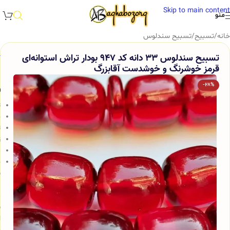
Skip to main content
منو
خانه
/
تسبیح
/
تسبیح سندلوس
تسبیح سندلوس 33 دانه کد 947 بودار تراش استوانه‌ای
قرمز خوشرنگ و خوشدست آقابزرگ
-28%
و
ت
ج
ت
ز
م
خ
س
ب
م
ش
ا
و