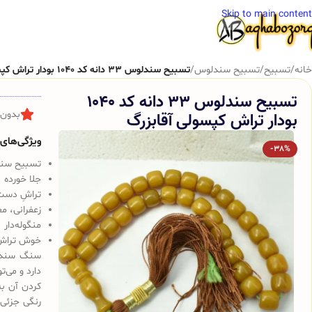
Skip to main content
خانه
/
تسبیح
/
تسبیح سندلوس
/
تسبیح سندلوس 33 دانه کد 1040 بودار تراش کپسولی آقابزرگ
تسبیح سندلوس 33 دانه کد 1040
بودار تراش کپسولی آقابزرگ
بدون 
ویژگی‌های ک
-38%
تسبیح سندلوس 
جلا خورده
تراشِ دست
زعفرانی، م
منگوله‌دار
خوش تراش
سنگ سندلو
دارد و می‌
کردن آن به
رنگی جزئی 