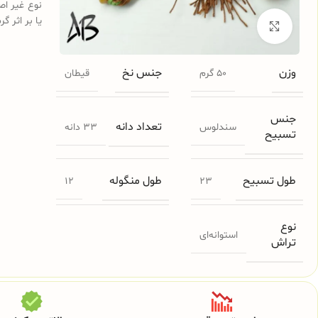
نوع غیر اص
یا بر اثر گ
برای بزرگنمایی کلیک کنید
وزن
جنس نخ
50 گرم
قیطان
جنس
تعداد دانه
سندلوس
33 دانه
تسبیح
طول تسبیح
طول منگوله
12
23
نوع
استوانه‌ای
تراش