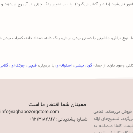
ر نمی‌شود (یا دیر آتش می‌گیرد). با این تغییر رنگ جزئی در آن رخ می‌دهد و
وع تراش، ماشینی یا دستی بودن تراش، رنگ دانه، تعداد دانه، کمیاب بودن ش
لفی وجود دارند از جمله
گرد
،
بیضی
،
استوانه‌ای
یا برمیلی،
قیچی
،
چرتکه‌ای
،
گلابی
اطمینان شما افتخار ما است
 فروش می‌رساند. تمامی
: info@aghabozorgstore.com
گردد. تسبیح‌های ارائه
شماره پشتیبانی: 09213184817
قیمت کاملا منصفانه به