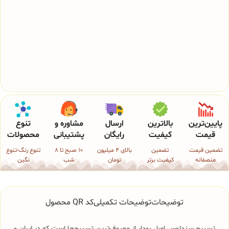
پایین‌ترین
بالاترین
ارسال
مشاوره و
تنوع
قیمت
کیفیت
رایگان
پشتیبانی
محصولات
تضمین قیمت
تضمین
بالای 4 میلیون
10 صبح تا 8
تنوع رنگ-تنوع
منصفانه
کیفیت برتر
تومان
شب
نگین
توضیحات
توضیحات تکمیلی
کد QR محصول
تسبیح سندلوس اصل بودار از معروف‌ترین تسبیح‌ها است که در ایران و