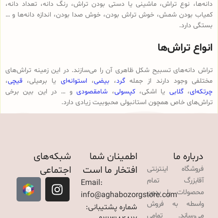
دانه‌ها، نوع تراش، ماشینی یا دستی بودن تراش، رنگ دانه، تعداد دانه،
کمیاب بودن شمش، خوش تراش بودن، خوش صدا بودن، اندازه دانه‌ها و …
بستگی دارد.
انواع تراش‌ها
تراش دانه‌های تسبیح شکل ظاهری آن را می‌سازند. در این زمینه تراش‌های
مختلفی وجود دارند از جمله
گرد
،
بیضی
،
استوانه‌ای
یا برمیلی،
قیچی
،
چرتکه‌ای
،
گلابی
یا اشکی،
کپسولی
،
شامقصودی
و … در این بین برخی
تراش‌های خاص همچون استانبولی محبوبیت زیادی دارد.
درباره ما
اطمینان شما
شبکه‌های
افتخار ما است
اجتماعی
فروشگاه اینترنتی
آقابزرگ تمام
Email:
محصولات را بدون
info@aghabozorgstore.com
واسطه به فروش
شماره پشتیبانی:
می‌رساند. تمامی