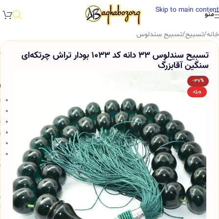
Skip to main content
منو
خانه
/
تسبیح
/
تسبیح سندلوس
تسبیح سندلوس 33 دانه کد 1033 بودار تراش چرتکه‌ای
سنگین آقابزرگ
-37%
و
ویژه
ت
ج
ت
ز
م
خ
س
ب
م
ش
ا
و