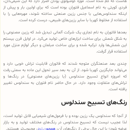
هاست که گم شده است. موزه کومبولوی یونان اصرار دارد که این شیمی‌دان،
فردی کویتی به نام اسماعیل فتوران بوده است که برای اولین بار و پیش از
اینکه سندلوس‌هایی با جنس رزین صنعتی ساخته شوند، مهره‌هایی را با
استفاده از مخلوط کهربا با سایر رزین‌های طبیعی، درست کرده است.
بعدها فاتوران به نام تجاری یک شرکت آلمانی تبدیل شد که رزین مصنوعی را
به شکل شمش برای ساخت ابزارهای خاص تولید می‌کرد. در اوایل قرن بیستم
این شمش‌ها وارد ترکیه شده و برای ساخت مبلمان و دیگر لوازم منزل مورد
استفاده قرار گرفت.
چندی بعد صنعتگران متوجه شدند که فاتوران قابلیت تراش خوبی دارد و
می‌تواند جایگزین کهربا شود. از آن به بعد سیر تحول این ماده به سمتی رفت
که امروزه انواع تسبیح‌ سندلوس (با رزین‌های مصنوعی) در رنگ‌ها و
تراش‌های متفاوت وجود دارد. در حال حاضر نام فتوران به سندلوس تغییر
یافته است.
رنگ‌های تسبیح سندلوس
از آنجا که سندلوس یک رزین بوده و با فرمول‌های شیمیایی قابل تولید است،
لذا عجیب نیست که تسبیح سندلوس در رنگ‌های مختلف تولید و به بازار
عرضه شود؛ با این حال برخی از رنگ‌های آن،
همچون زرد
، محبوب‌تر هستند.