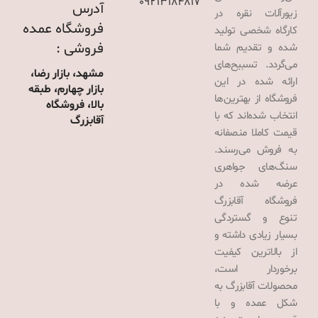
09213184817
آدرس
زیورآلات نقره در
فروشگاه عمده
کارگاه شخصی تولید
فروشی :
شده و تقدیم شما
می‌گردد. تسبیح‌های
مشهد، بازار رضا،
ارائه شده در این
بازار چهارم، طبقه
فروشگاه از بهترین‌ها
بالا، فروشگاه
انتخاب شده‌اند که با
آقابزرگ
قیمت کاملا منصفانه
به فروش می‌رسند.
سنگ‌های جواهری
عرضه شده در
فروشگاه آقابزرگ
تنوع و گستردگی
بسیار زیادی داشته و
از بالاترین کیفیت
برخوردار است،
محصولات آقابزرگ به
شکل عمده و با