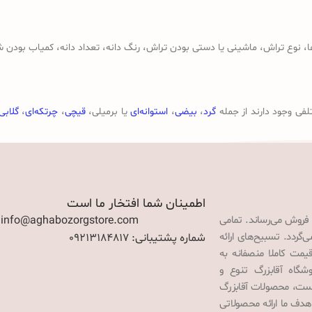
وع تراش، ماشینی یا دستی بودن تراش، رنگ دانه، تعداد دانه، کمیاب بودن ش
لفی وجود دارند از جمله
گرد
،
بیضی
،
استوانه‌ای
یا برمیلی،
قیچی
،
چرتکه‌ای
،
گلابی
اطمینان شما افتخار ما است
 فروش می‌رساند. تمامی
: info@aghabozorgstore.com
گردد. تسبیح‌های ارائه
شماره پشتیبانی: 09213184817
قیمت کاملا منصفانه به
گاه آقابزرگ تنوع و
 است، محصولات آقابزرگ
هدف ما ارائه محصولاتی