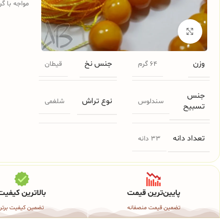
مواجه با گر
برای بزرگنمایی کلیک کنید
وزن
جنس نخ
64 گرم
قیطان
جنس
نوع تراش
سندلوس
شلغمی
تسبیح
تعداد دانه
33 دانه
پایین‌ترین قیمت
بالاترین کیفیت
تضمین قیمت منصفانه
تضمین کیفیت برتر