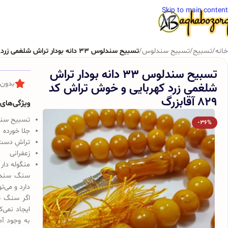
Skip to main content
خانه
/
تسبیح
/
تسبیح سندلوس
/
تسبیح سندلوس 33 دانه بودار تراش شلغمی زرد کهربایی و خوش تراش کد 829 آقابزرگ
تسبیح سندلوس 33 دانه بودار تراش
شلغمی زرد کهربایی و خوش تراش کد
بدون 
829 آقابزرگ
ویژگی‌های ک
تسبیح سندلوس 
-36%
جلا خورده
تراشِ دست
زعفرانی
منگوله دار
سنگ سندلو
دارد و می‌ت
اگر سنگ س
ایجاد نمی‌
به وجود آم