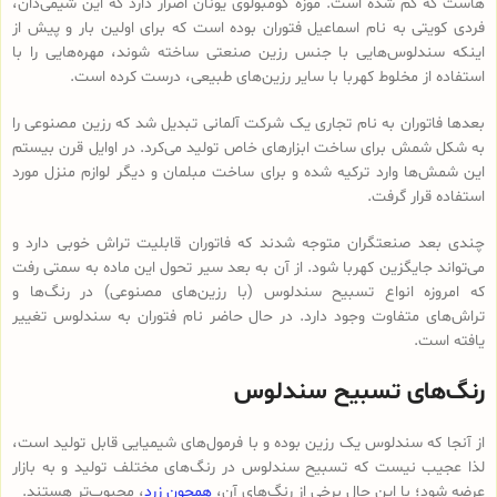
هاست که گم شده است. موزه کومبولوی یونان اصرار دارد که این شیمی‌دان،
فردی کویتی به نام اسماعیل فتوران بوده است که برای اولین بار و پیش از
اینکه سندلوس‌هایی با جنس رزین صنعتی ساخته شوند، مهره‌هایی را با
استفاده از مخلوط کهربا با سایر رزین‌های طبیعی، درست کرده است.
بعدها فاتوران به نام تجاری یک شرکت آلمانی تبدیل شد که رزین مصنوعی را
به شکل شمش برای ساخت ابزارهای خاص تولید می‌کرد. در اوایل قرن بیستم
این شمش‌ها وارد ترکیه شده و برای ساخت مبلمان و دیگر لوازم منزل مورد
استفاده قرار گرفت.
چندی بعد صنعتگران متوجه شدند که فاتوران قابلیت تراش خوبی دارد و
می‌تواند جایگزین کهربا شود. از آن به بعد سیر تحول این ماده به سمتی رفت
که امروزه انواع تسبیح‌ سندلوس (با رزین‌های مصنوعی) در رنگ‌ها و
تراش‌های متفاوت وجود دارد. در حال حاضر نام فتوران به سندلوس تغییر
یافته است.
رنگ‌های تسبیح سندلوس
از آنجا که سندلوس یک رزین بوده و با فرمول‌های شیمیایی قابل تولید است،
لذا عجیب نیست که تسبیح سندلوس در رنگ‌های مختلف تولید و به بازار
عرضه شود؛ با این حال برخی از رنگ‌های آن،
همچون زرد
، محبوب‌تر هستند.