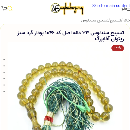
Skip to main content
منو
خانه
/
تسبیح
/
تسبیح سندلوس
تسبیح سندلوس 33 دانه اصل کد 1046 بودار گرد سبز
زیتونی آقابزرگ
-32%
و
ت
ج
ت
ز
م
خ
س
ب
م
ش
ا
و