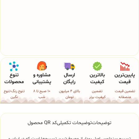
پایین‌ترین
بالاترین
ارسال
مشاوره و
تنوع
قیمت
کیفیت
رایگان
پشتیبانی
محصولات
تضمین قیمت
تضمین
بالای 4 میلیون
10 صبح تا 8
تنوع رنگ-تنوع
منصفانه
کیفیت برتر
تومان
شب
نگین
توضیحات
توضیحات تکمیلی
کد QR محصول
تسبیح سندلوس اصل بودار از معروف‌ترین تسبیح‌ها است که در ایران و