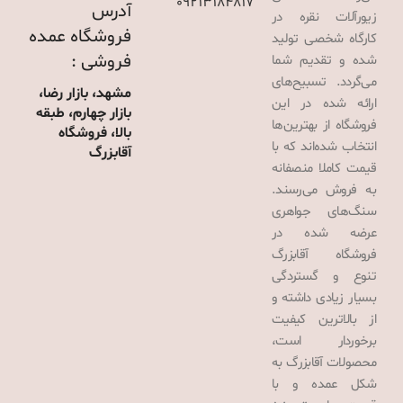
09213184817
آدرس
زیورآلات نقره در
فروشگاه عمده
کارگاه شخصی تولید
فروشی :
شده و تقدیم شما
می‌گردد. تسبیح‌های
مشهد، بازار رضا،
ارائه شده در این
بازار چهارم، طبقه
فروشگاه از بهترین‌ها
بالا، فروشگاه
انتخاب شده‌اند که با
آقابزرگ
قیمت کاملا منصفانه
به فروش می‌رسند.
سنگ‌های جواهری
عرضه شده در
فروشگاه آقابزرگ
تنوع و گستردگی
بسیار زیادی داشته و
از بالاترین کیفیت
برخوردار است،
محصولات آقابزرگ به
شکل عمده و با