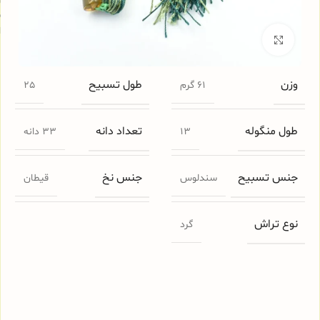
س
ا
برای بزرگنمایی کلیک کنید
وزن
طول تسبیح
61 گرم
25
طول منگوله
تعداد دانه
13
33 دانه
جنس تسبیح
جنس نخ
سندلوس
قیطان
نوع تراش
گرد