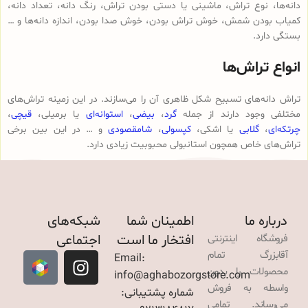
دانه‌ها، نوع تراش، ماشینی یا دستی بودن تراش، رنگ دانه، تعداد دانه،
کمیاب بودن شمش، خوش تراش بودن، خوش صدا بودن، اندازه دانه‌ها و …
بستگی دارد.
انواع تراش‌ها
تراش دانه‌های تسبیح شکل ظاهری آن را می‌سازند. در این زمینه تراش‌های
مختلفی وجود دارند از جمله
گرد
،
بیضی
،
استوانه‌ای
یا برمیلی،
قیچی
،
چرتکه‌ای
،
گلابی
یا اشکی،
کپسولی
،
شامقصودی
و … در این بین برخی
تراش‌های خاص همچون استانبولی محبوبیت زیادی دارد.
درباره ما
اطمینان شما
شبکه‌های
افتخار ما است
اجتماعی
فروشگاه اینترنتی
آقابزرگ تمام
Email:
محصولات را بدون
info@aghabozorgstore.com
واسطه به فروش
شماره پشتیبانی:
می‌رساند. تمامی