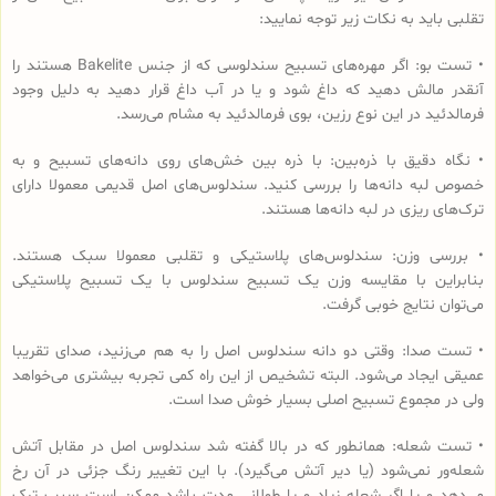
تقلبی باید به نکات زیر توجه نمایید:
• تست بو: اگر مهره‌های تسبیح‌ سندلوسی که از جنس Bakelite هستند را
آنقدر مالش دهید که داغ شود و یا در آب داغ قرار دهید به دلیل وجود
فرمالدئید در این نوع رزین، بوی فرمالدئید به مشام می‌رسد.
• نگاه دقیق با ذره‌بین: با ذره بین خش‌های روی دانه‌های تسبیح و به
خصوص لبه دانه‌ها را بررسی کنید. سندلوس‌های اصل قدیمی معمولا دارای
ترک‌های ریزی در لبه دانه‌ها هستند.
• بررسی وزن: سندلوس‌های پلاستیکی و تقلبی معمولا سبک هستند.
بنابراین با مقایسه وزن یک تسبیح سندلوس با یک تسبیح پلاستیکی
می‌توان نتایج خوبی گرفت.
• تست صدا: وقتی دو دانه سندلوس اصل را به هم می‌زنید، صدای تقریبا
عمیقی ایجاد می‌شود. البته تشخیص از این راه کمی تجربه بیشتری می‌خواهد
ولی در مجموع تسبیح اصلی بسیار خوش صدا است.
• تست شعله: همانطور که در بالا گفته شد سندلوس اصل در مقابل آتش
شعله‌ور نمی‌شود (یا دیر آتش می‌گیرد). با این تغییر رنگ جزئی در آن رخ
می‌دهد و یا اگر شعله زیاد و یا طولانی مدت باشد ممکن است سبب ترک