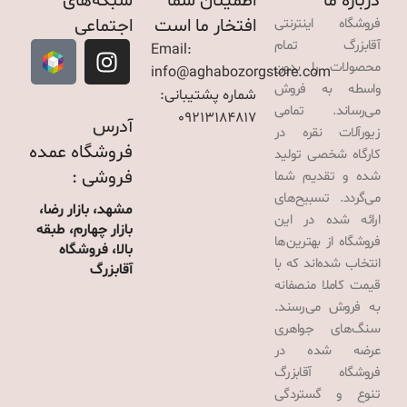
درباره ما
اطمینان شما
شبکه‌های
افتخار ما است
اجتماعی
فروشگاه اینترنتی
آقابزرگ تمام
Email:
محصولات را بدون
info@aghabozorgstore.com
واسطه به فروش
شماره پشتیبانی:
می‌رساند. تمامی
09213184817
آدرس
زیورآلات نقره در
فروشگاه عمده
کارگاه شخصی تولید
فروشی :
شده و تقدیم شما
می‌گردد. تسبیح‌های
مشهد، بازار رضا،
ارائه شده در این
بازار چهارم، طبقه
فروشگاه از بهترین‌ها
بالا، فروشگاه
انتخاب شده‌اند که با
آقابزرگ
قیمت کاملا منصفانه
به فروش می‌رسند.
سنگ‌های جواهری
عرضه شده در
فروشگاه آقابزرگ
تنوع و گستردگی