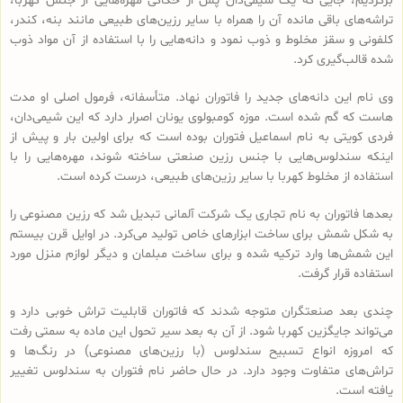
برگردیم، جایی که یک شیمی‌دان پس از حکاکی مهره‌هایی از جنس کهربا،
تراشه‌های باقی مانده آن را همراه با سایر رزین‌های طبیعی مانند بنه، کندر،
کلفونی و سقز مخلوط و ذوب نمود و دانه‌هایی را با استفاده از آن مواد ذوب
شده قالب‌گیری کرد.
وی نام این دانه‌های جدید را فاتوران نهاد. متأسفانه، فرمول اصلی او مدت
هاست که گم شده است. موزه کومبولوی یونان اصرار دارد که این شیمی‌دان،
فردی کویتی به نام اسماعیل فتوران بوده است که برای اولین بار و پیش از
اینکه سندلوس‌هایی با جنس رزین صنعتی ساخته شوند، مهره‌هایی را با
استفاده از مخلوط کهربا با سایر رزین‌های طبیعی، درست کرده است.
بعدها فاتوران به نام تجاری یک شرکت آلمانی تبدیل شد که رزین مصنوعی را
به شکل شمش برای ساخت ابزارهای خاص تولید می‌کرد. در اوایل قرن بیستم
این شمش‌ها وارد ترکیه شده و برای ساخت مبلمان و دیگر لوازم منزل مورد
استفاده قرار گرفت.
چندی بعد صنعتگران متوجه شدند که فاتوران قابلیت تراش خوبی دارد و
می‌تواند جایگزین کهربا شود. از آن به بعد سیر تحول این ماده به سمتی رفت
که امروزه انواع تسبیح‌ سندلوس (با رزین‌های مصنوعی) در رنگ‌ها و
تراش‌های متفاوت وجود دارد. در حال حاضر نام فتوران به سندلوس تغییر
یافته است.