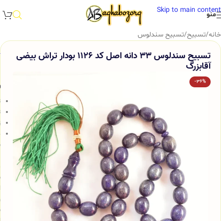
Skip to main content
منو
خانه
/
تسبیح
/
تسبیح سندلوس
تسبیح سندلوس 33 دانه اصل کد 1126 بودار تراش بیضی
آقابزرگ
-36%
و
ت
ت
ز
خ
س
ب
م
ش
ا
و
س
ا