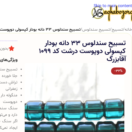
Skip to main content
خانه
/
تسبیح
/
تسبیح سندلوس
/
تسبیح سندلوس 33 دانه بودار کپسولی دوپوست درشت کد 1099 آقابزرگ
تسبیح سندلوس 33 دانه بودار
کپسولی دوپوست درشت کد 1099
بدون 
آقابزرگ
ویژگی‌های ک
تسبیح سندلوس 
-32%
جلا خورده
تراشِ دست
زعفرانی
منگوله دار
دوپوست
سنگ سندلو
دارد و می‌ت
اگر سنگ س
ایجاد نمی‌