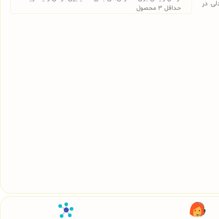
لی در
حداقل 3 محصول