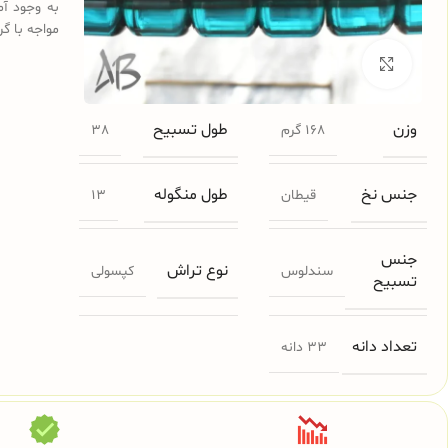
به وجود آم
مواجه با گر
برای بزرگنمایی کلیک کنید
وزن
طول تسبیح
168 گرم
38
جنس نخ
طول منگوله
قیطان
13
جنس
نوع تراش
سندلوس
کپسولی
تسبیح
تعداد دانه
33 دانه