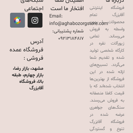
درباره ما
اطمینان شما
شبکه‌های
افتخار ما است
اجتماعی
فروشگاه اینترنتی
آقابزرگ تمام
Email:
محصولات را بدون
info@aghabozorgstore.com
واسطه به فروش
شماره پشتیبانی:
می‌رساند. تمامی
09213184817
آدرس
زیورآلات نقره در
فروشگاه عمده
کارگاه شخصی تولید
فروشی :
شده و تقدیم شما
می‌گردد. تسبیح‌های
مشهد، بازار رضا،
ارائه شده در این
بازار چهارم، طبقه
فروشگاه از بهترین‌ها
بالا، فروشگاه
انتخاب شده‌اند که با
آقابزرگ
قیمت کاملا منصفانه
به فروش می‌رسند.
سنگ‌های جواهری
عرضه شده در
فروشگاه آقابزرگ
تنوع و گستردگی