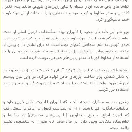
برگردیم، جایی که یک شیمی‌دان پس از حکاکی مهره‌هایی از جنس کهربا،
تراشه‌های باقی مانده آن را همراه با سایر رزین‌های طبیعی مانند بنه، کندر،
کلفونی و سقز مخلوط و ذوب نمود و دانه‌هایی را با استفاده از آن مواد ذوب
شده قالب‌گیری کرد.
وی نام این دانه‌های جدید را فاتوران نهاد. متأسفانه، فرمول اصلی او مدت
هاست که گم شده است. موزه کومبولوی یونان اصرار دارد که این شیمی‌دان،
فردی کویتی به نام اسماعیل فتوران بوده است که برای اولین بار و پیش از
اینکه سندلوس‌هایی با جنس رزین صنعتی ساخته شوند، مهره‌هایی را با
استفاده از مخلوط کهربا با سایر رزین‌های طبیعی، درست کرده است.
بعدها فاتوران به نام تجاری یک شرکت آلمانی تبدیل شد که رزین مصنوعی را
به شکل شمش برای ساخت ابزارهای خاص تولید می‌کرد. در اوایل قرن بیستم
این شمش‌ها وارد ترکیه شده و برای ساخت مبلمان و دیگر لوازم منزل مورد
استفاده قرار گرفت.
چندی بعد صنعتگران متوجه شدند که فاتوران قابلیت تراش خوبی دارد و
می‌تواند جایگزین کهربا شود. از آن به بعد سیر تحول این ماده به سمتی رفت
که امروزه انواع تسبیح‌ سندلوس (با رزین‌های مصنوعی) در رنگ‌ها و
تراش‌های متفاوت وجود دارد. در حال حاضر نام فتوران به سندلوس تغییر
یافته است.