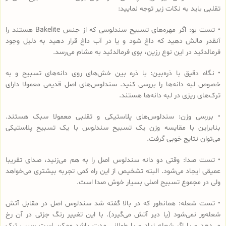
تقلبی باید به نکات زیر توجه نمایید:
• تست بو: اگر مهره‌های تسبیح‌ سندلوسی که از جنس Bakelite هستند را
آنقدر مالش دهید که داغ شود و یا در آب داغ قرار دهید به دلیل وجود
فرمالدئید در این نوع رزین، بوی فرمالدئید به مشام می‌رسد.
• نگاه دقیق با ذره‌بین: با ذره بین خش‌های روی دانه‌های تسبیح و به
خصوص لبه دانه‌ها را بررسی کنید. سندلوس‌های اصل قدیمی معمولا دارای
ترک‌های ریزی در لبه دانه‌ها هستند.
• بررسی وزن: سندلوس‌های پلاستیکی و تقلبی معمولا سبک هستند.
بنابراین با مقایسه وزن یک تسبیح سندلوس با یک تسبیح پلاستیکی
می‌توان نتایج خوبی گرفت.
• تست صدا: وقتی دو دانه سندلوس اصل را به هم می‌زنید، صدای تقریبا
عمیقی ایجاد می‌شود. البته تشخیص از این راه کمی تجربه بیشتری می‌خواهد
ولی در مجموع تسبیح اصلی بسیار خوش صدا است.
• تست شعله: همانطور که در بالا گفته شد سندلوس اصل در مقابل آتش
شعله‌ور نمی‌شود (یا دیر آتش می‌گیرد). با این تغییر رنگ جزئی در آن رخ
می‌دهد و یا اگر شعله زیاد و یا طولانی مدت باشد ممکن است سبب ترک