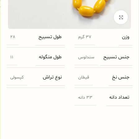
س
ا
برای بزرگنمایی کلیک کنید
وزن
طول تسبیح
37 گرم
28
جنس تسبیح
طول منگوله
سندلوس
11
جنس نخ
نوع تراش
قیطان
کپسولی
تعداد دانه
33 دانه