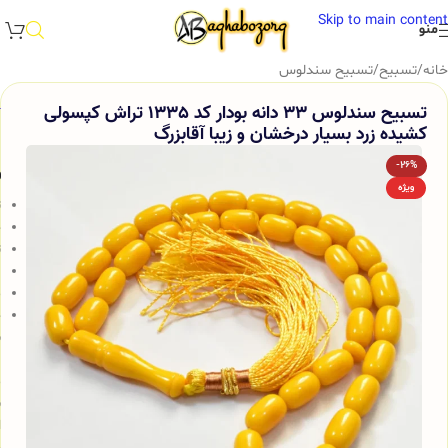
Skip to main content
منو
خانه
/
تسبیح
/
تسبیح سندلوس
تسبیح سندلوس 33 دانه بودار کد 1335 تراش کپسولی
کشیده زرد بسیار درخشان و زیبا آقابزرگ
-26%
و
ویژه
ت
ج
ت
ب
م
خ
س
ب
م
ش
ا
و