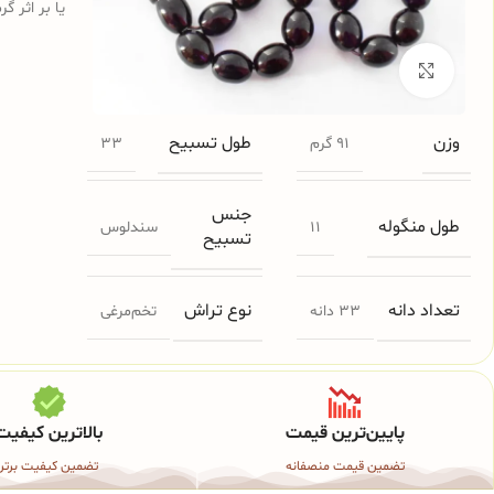
یا بر اثر گ
برای بزرگنمایی کلیک کنید
وزن
طول تسبیح
91 گرم
33
جنس
طول منگوله
11
سندلوس
تسبیح
تعداد دانه
نوع تراش
33 دانه
تخم‌مرغی
پایین‌ترین قیمت
بالاترین کیفیت
تضمین قیمت منصفانه
تضمین کیفیت برتر