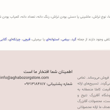
وع تراش، ماشینی یا دستی بودن تراش، رنگ دانه، تعداد دانه، کمیاب بودن ش
لفی وجود دارند از جمله
گرد
،
بیضی
،
استوانه‌ای
یا برمیلی،
قیچی
،
چرتکه‌ای
،
گلابی
اطمینان شما افتخار ما است
 فروش می‌رساند. تمامی
: info@aghabozorgstore.com
گردد. تسبیح‌های ارائه
شماره پشتیبانی: 09213184817
قیمت کاملا منصفانه به
گاه آقابزرگ تنوع و
 است، محصولات آقابزرگ
هدف ما ارائه محصولاتی