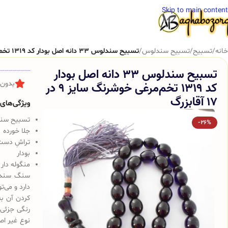
Skip to main content
خانه
/
تسبیح
/
تسبیح سندلوس
/
تسبیح سندلوس 33 دانه اصل بودار کد 1319 تخم‌مرغی خوشرنگ سایز 9 در 17 آقابزرگ
تسبیح سندلوس 33 دانه اصل بودار
کد 1319 تخم‌مرغی خوشرنگ سایز 9 در
بدون 
17 آقابزرگ
ویژگی‌های ک
تسبیح سندلوس 
-26%
جلا خورده
تراشِ دست
بودار
منگوله دار
سنگ سندلو
دارد و می‌
کردن آن به
رنگی جزئی 
نوع غیر اص