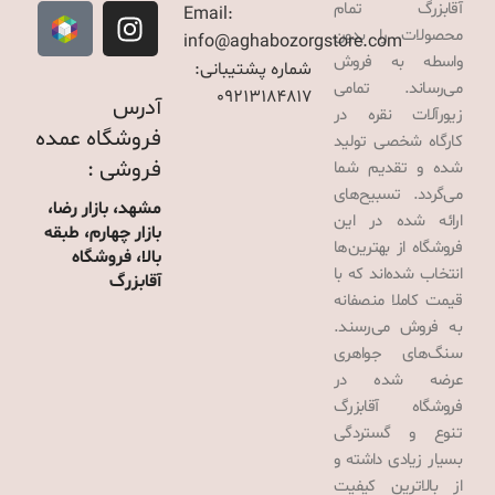
آقابزرگ تمام
Email:
محصولات را بدون
info@aghabozorgstore.com
واسطه به فروش
شماره پشتیبانی:
می‌رساند. تمامی
09213184817
آدرس
زیورآلات نقره در
فروشگاه عمده
کارگاه شخصی تولید
فروشی :
شده و تقدیم شما
می‌گردد. تسبیح‌های
مشهد، بازار رضا،
ارائه شده در این
بازار چهارم، طبقه
فروشگاه از بهترین‌ها
بالا، فروشگاه
انتخاب شده‌اند که با
آقابزرگ
قیمت کاملا منصفانه
به فروش می‌رسند.
سنگ‌های جواهری
عرضه شده در
فروشگاه آقابزرگ
تنوع و گستردگی
بسیار زیادی داشته و
از بالاترین کیفیت