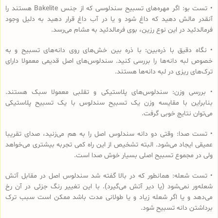
• تست بو: اگر مهره‌های تسبیح‌ سندلوسی که از جنس Bakelite هستند را
آنقدر مالش دهید که داغ شود و یا در آب داغ قرار دهید به دلیل وجود
فرمالدئید در این نوع رزین، بوی فرمالدئید به مشام می‌رسد.
• نگاه دقیق با ذره‌بین: با ذره بین خش‌های روی دانه‌های تسبیح و به
خصوص لبه دانه‌ها را بررسی کنید. سندلوس‌های اصل قدیمی معمولا دارای
ترک‌های ریزی در لبه دانه‌ها هستند.
• بررسی وزن: سندلوس‌های پلاستیکی و تقلبی معمولا سبک هستند.
بنابراین با مقایسه وزن یک تسبیح سندلوس با یک تسبیح پلاستیکی
می‌توان نتایج خوبی گرفت.
• تست صدا: وقتی دو دانه سندلوس اصل را به هم می‌زنید، صدای تقریبا
عمیقی ایجاد می‌شود. البته تشخیص از این راه کمی تجربه بیشتری می‌خواهد
ولی در مجموع تسبیح اصلی بسیار خوش صدا است.
• تست شعله: همانطور که در بالا گفته شد سندلوس اصل در مقابل آتش
شعله‌ور نمی‌شود (یا دیر آتش می‌گیرد). با این تغییر رنگ جزئی در آن رخ
می‌دهد و یا اگر شعله زیاد و یا طولانی مدت باشد ممکن است سبب ترک
برداشتن دانه تسبیح شود.