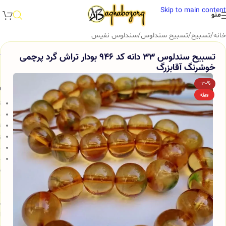
Skip to main content
منو
خانه
/
تسبیح
/
تسبیح سندلوس
/
سندلوس نفیس
تسبیح سندلوس 33 دانه کد 946 بودار تراش گرد پرچمی
خوشرنگ آقابزرگ
-30%
و
ویژه
ت
ج
ت
ز
م
خ
س
ب
م
ش
ا
و