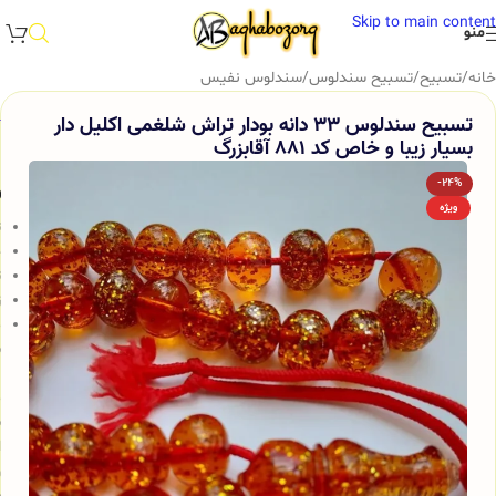
Skip to main content
منو
خانه
/
تسبیح
/
تسبیح سندلوس
/
سندلوس نفیس
تسبیح سندلوس 33 دانه بودار تراش شلغمی اکلیل دار
بسیار زیبا و خاص کد 881 آقابزرگ
-24%
و
ویژه
ت
ج
ت
ز
م
س
ب
م
ش
ا
و
س