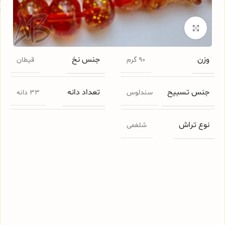
ا
برای بزرگنمایی کلیک کنید
وزن
جنس نخ
90 گرم
قیطان
جنس تسبیح
تعداد دانه
سندلوس
33 دانه
نوع تراش
شلغمی