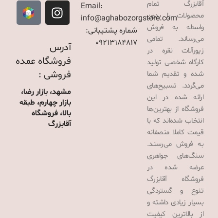
آقابزرگ تمام
Email:
محصولات را بدون
info@aghabozorgstore.com
واسطه به فروش
شماره پشتیبانی:
می‌رساند. تمامی
09213184817
آدرس
زیورآلات نقره در
فروشگاه عمده
کارگاه شخصی تولید
فروشی :
شده و تقدیم شما
می‌گردد. تسبیح‌های
مشهد، بازار رضا،
ارائه شده در این
بازار چهارم، طبقه
فروشگاه از بهترین‌ها
بالا، فروشگاه
انتخاب شده‌اند که با
آقابزرگ
قیمت کاملا منصفانه
به فروش می‌رسند.
سنگ‌های جواهری
عرضه شده در
فروشگاه آقابزرگ
تنوع و گستردگی
بسیار زیادی داشته و
از بالاترین کیفیت