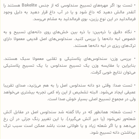
• تست بو: اگر مهره‌های تسبیح‌ سندلوسی که از جنس Bakelite هستند را
آنقدر مالش دهید که داغ شود و یا در آب داغ قرار دهید به دلیل وجود
فرمالدئید در این نوع رزین، بوی فرمالدئید به مشام می‌رسد.
• نگاه دقیق با ذره‌بین: با ذره بین خش‌های روی دانه‌های تسبیح و به
خصوص لبه دانه‌ها را بررسی کنید. سندلوس‌های اصل قدیمی معمولا دارای
ترک‌های ریزی در لبه دانه‌ها هستند.
• بررسی وزن: سندلوس‌های پلاستیکی و تقلبی معمولا سبک هستند.
بنابراین با مقایسه وزن یک تسبیح سندلوس با یک تسبیح پلاستیکی
می‌توان نتایج خوبی گرفت.
• تست صدا: وقتی دو دانه سندلوس اصل را به هم می‌زنید، صدای تقریبا
عمیقی ایجاد می‌شود. البته تشخیص از این راه کمی تجربه بیشتری می‌خواهد
ولی در مجموع تسبیح اصلی بسیار خوش صدا است.
• تست شعله: همانطور که در بالا گفته شد سندلوس اصل در مقابل آتش
شعله‌ور نمی‌شود (یا دیر آتش می‌گیرد). با این تغییر رنگ جزئی در آن رخ
می‌دهد و یا اگر شعله زیاد و یا طولانی مدت باشد ممکن است سبب ترک
برداشتن دانه تسبیح شود.