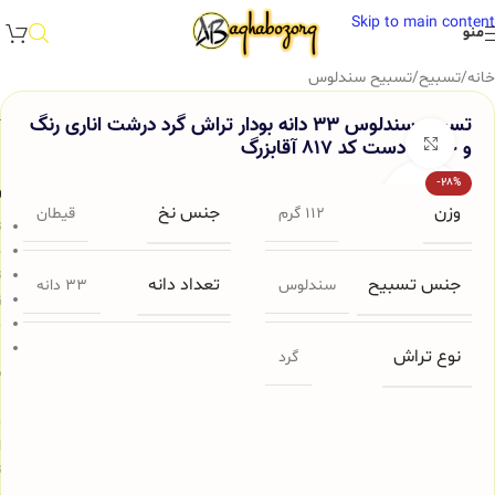
Skip to main content
منو
خانه
/
تسبیح
/
تسبیح سندلوس
تسبیح سندلوس 33 دانه بودار تراش گرد درشت اناری رنگ
و خوش دست کد 817 آقابزرگ
برای بزرگنمایی کلیک کنید
-28%
و
وزن
جنس نخ
112 گرم
قیطان
ت
ج
ت
جنس تسبیح
تعداد دانه
سندلوس
33 دانه
ز
م
ب
نوع تراش
گرد
س
ب
م
ا
ت
ج