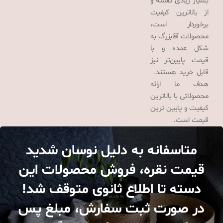
بسیار زیادی داشته و
از بالاترین کیفیت
برخوردار است،
محصولات آقابزرگ به
شکل عمده و با
قیمت پایین‌تر نیز
قابل خرید هستند.
هدف ما ارائه
محصولاتی با بالاترین
کیفیت و پایین ترین
قیمت است.
متاسفانه به دلیل نوسان شدید
قیمت نقره، فروش محصولات این
دسته تا اطلاع ثانوی متوقف شد!
در صورت ثبت سفارش، مبلغ پس