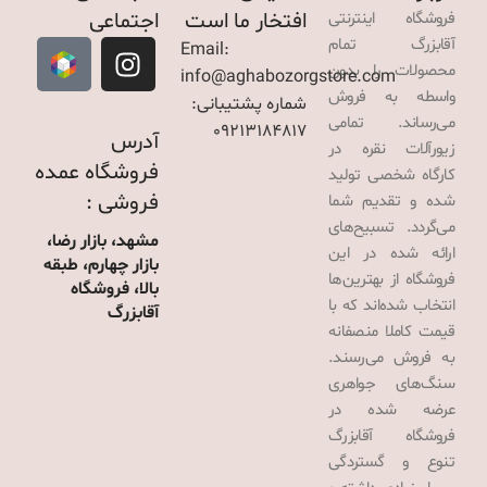
افتخار ما است
اجتماعی
فروشگاه اینترنتی
آقابزرگ تمام
Email:
محصولات را بدون
info@aghabozorgstore.com
واسطه به فروش
شماره پشتیبانی:
می‌رساند. تمامی
09213184817
آدرس
زیورآلات نقره در
فروشگاه عمده
کارگاه شخصی تولید
فروشی :
شده و تقدیم شما
می‌گردد. تسبیح‌های
مشهد، بازار رضا،
ارائه شده در این
بازار چهارم، طبقه
فروشگاه از بهترین‌ها
بالا، فروشگاه
انتخاب شده‌اند که با
آقابزرگ
قیمت کاملا منصفانه
به فروش می‌رسند.
سنگ‌های جواهری
عرضه شده در
فروشگاه آقابزرگ
تنوع و گستردگی