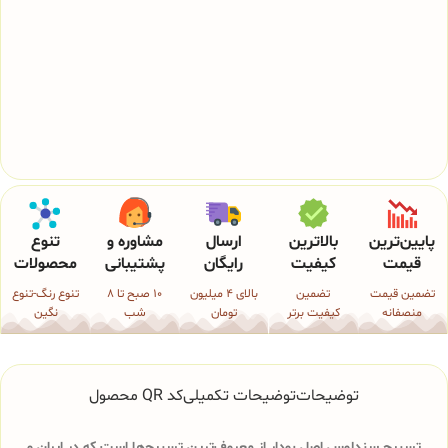
پایین‌ترین
بالاترین
ارسال
مشاوره و
تنوع
قیمت
کیفیت
رایگان
پشتیبانی
محصولات
تضمین قیمت
تضمین
بالای 4 میلیون
10 صبح تا 8
تنوع رنگ-تنوع
منصفانه
کیفیت برتر
تومان
شب
نگین
توضیحات
توضیحات تکمیلی
کد QR محصول
تسبیح سندلوس اصل بودار از معروف‌ترین تسبیح‌ها است که در ایران و