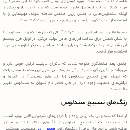
هاست که گم شده است. موزه کومبولوی یونان اصرار دارد که این شیمی‌دان،
فردی کویتی به نام اسماعیل فتوران بوده است که برای اولین بار و پیش از
اینکه سندلوس‌هایی با جنس رزین صنعتی ساخته شوند، مهره‌هایی را با
استفاده از مخلوط کهربا با سایر رزین‌های طبیعی، درست کرده است.
بعدها فاتوران به نام تجاری یک شرکت آلمانی تبدیل شد که رزین مصنوعی را
به شکل شمش برای ساخت ابزارهای خاص تولید می‌کرد. در اوایل قرن بیستم
این شمش‌ها وارد ترکیه شده و برای ساخت مبلمان و دیگر لوازم منزل مورد
استفاده قرار گرفت.
چندی بعد صنعتگران متوجه شدند که فاتوران قابلیت تراش خوبی دارد و
می‌تواند جایگزین کهربا شود. از آن به بعد سیر تحول این ماده به سمتی رفت
که امروزه انواع تسبیح‌ سندلوس (با رزین‌های مصنوعی) در رنگ‌ها و
تراش‌های متفاوت وجود دارد. در حال حاضر نام فتوران به سندلوس تغییر
یافته است.
رنگ‌های تسبیح سندلوس
از آنجا که سندلوس یک رزین بوده و با فرمول‌های شیمیایی قابل تولید است،
لذا عجیب نیست که تسبیح سندلوس در رنگ‌های مختلف تولید و به بازار
عرضه شود؛ با این حال برخی از رنگ‌های آن،
همچون زرد
، محبوب‌تر هستند.