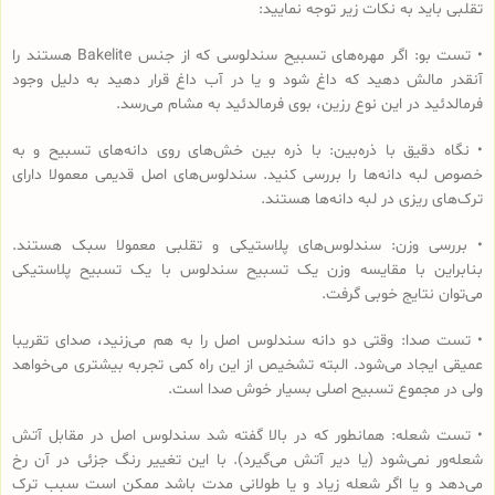
تقلبی باید به نکات زیر توجه نمایید:
• تست بو: اگر مهره‌های تسبیح‌ سندلوسی که از جنس Bakelite هستند را
آنقدر مالش دهید که داغ شود و یا در آب داغ قرار دهید به دلیل وجود
فرمالدئید در این نوع رزین، بوی فرمالدئید به مشام می‌رسد.
• نگاه دقیق با ذره‌بین: با ذره بین خش‌های روی دانه‌های تسبیح و به
خصوص لبه دانه‌ها را بررسی کنید. سندلوس‌های اصل قدیمی معمولا دارای
ترک‌های ریزی در لبه دانه‌ها هستند.
• بررسی وزن: سندلوس‌های پلاستیکی و تقلبی معمولا سبک هستند.
بنابراین با مقایسه وزن یک تسبیح سندلوس با یک تسبیح پلاستیکی
می‌توان نتایج خوبی گرفت.
• تست صدا: وقتی دو دانه سندلوس اصل را به هم می‌زنید، صدای تقریبا
عمیقی ایجاد می‌شود. البته تشخیص از این راه کمی تجربه بیشتری می‌خواهد
ولی در مجموع تسبیح اصلی بسیار خوش صدا است.
• تست شعله: همانطور که در بالا گفته شد سندلوس اصل در مقابل آتش
شعله‌ور نمی‌شود (یا دیر آتش می‌گیرد). با این تغییر رنگ جزئی در آن رخ
می‌دهد و یا اگر شعله زیاد و یا طولانی مدت باشد ممکن است سبب ترک