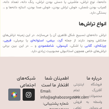
دانه‌ها، نوع تراش، ماشینی یا دستی بودن تراش، رنگ دانه، تعداد دانه،
کمیاب بودن شمش، خوش تراش بودن، خوش صدا بودن، اندازه دانه‌ها و …
بستگی دارد.
انواع تراش‌ها
تراش دانه‌های تسبیح شکل ظاهری آن را می‌سازند. در این زمینه تراش‌های
مختلفی وجود دارند از جمله
گرد
،
بیضی
،
استوانه‌ای
یا برمیلی،
قیچی
،
چرتکه‌ای
،
گلابی
یا اشکی،
کپسولی
،
شامقصودی
و … در این بین برخی
تراش‌های خاص همچون استانبولی محبوبیت زیادی دارد.
درباره ما
اطمینان شما
شبکه‌های
افتخار ما است
اجتماعی
فروشگاه اینترنتی
آقابزرگ تمام
Email:
محصولات را بدون
info@aghabozorgstore.com
واسطه به فروش
شماره پشتیبانی:
می‌رساند. تمامی