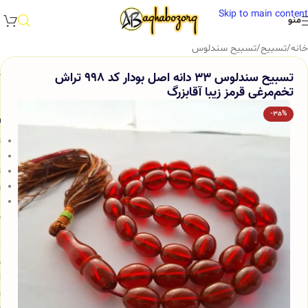
Skip to main content
منو
خانه
/
تسبیح
/
تسبیح سندلوس
تسبیح سندلوس 33 دانه اصل بودار کد 998 تراش
تخم‌مرغی قرمز زیبا آقابزرگ
-35%
و
ت
ج
ت
ز
م
س
ب
م
ش
ا
و
س