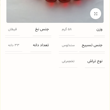
ا
برای بزرگنمایی کلیک کنید
وزن
جنس نخ
58 گرم
قیطان
جنس تسبیح
تعداد دانه
سندلوس
33 دانه
نوع تراش
تخم‌مرغی