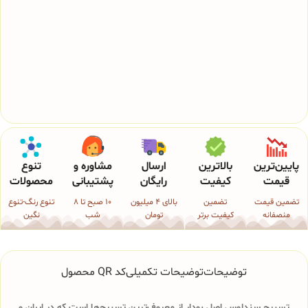
پایین‌ترین
بالاترین
ارسال
مشاوره و
تنوع
قیمت
کیفیت
رایگان
پشتیبانی
محصولات
تضمین قیمت
تضمین
بالای 4 میلیون
10 صبح تا 8
تنوع رنگ-تنوع
منصفانه
کیفیت برتر
تومان
شب
نگین
توضیحات
توضیحات تکمیلی
کد QR محصول
تسبیح سندلوس اصل بودار از معروف‌ترین تسبیح‌ها است که در ایران و