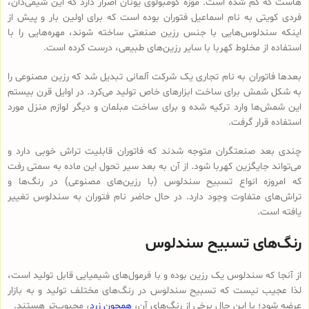
هاست که گم شده است. موزه کومبولوی یونان اصرار دارد که این شیمی‌دان،
فردی کویتی به نام اسماعیل فتوران بوده است که برای اولین بار و پیش از
اینکه سندلوس‌هایی با جنس رزین صنعتی ساخته شوند، مهره‌هایی را با
استفاده از مخلوط کهربا با سایر رزین‌های طبیعی، درست کرده است.
بعدها فاتوران به نام تجاری یک شرکت آلمانی تبدیل شد که رزین مصنوعی را
به شکل شمش برای ساخت ابزارهای خاص تولید می‌کرد. در اوایل قرن بیستم
این شمش‌ها وارد ترکیه شده و برای ساخت مبلمان و دیگر لوازم منزل مورد
استفاده قرار گرفت.
چندی بعد صنعتگران متوجه شدند که فاتوران قابلیت تراش خوبی دارد و
می‌تواند جایگزین کهربا شود. از آن به بعد سیر تحول این ماده به سمتی رفت
که امروزه انواع تسبیح‌ سندلوس (با رزین‌های مصنوعی) در رنگ‌ها و
تراش‌های متفاوت وجود دارد. در حال حاضر نام فتوران به سندلوس تغییر
یافته است.
رنگ‌های تسبیح سندلوس
از آنجا که سندلوس یک رزین بوده و با فرمول‌های شیمیایی قابل تولید است،
لذا عجیب نیست که تسبیح سندلوس در رنگ‌های مختلف تولید و به بازار
عرضه شود؛ با این حال برخی از رنگ‌های آن،
همچون زرد
، محبوب‌تر هستند.