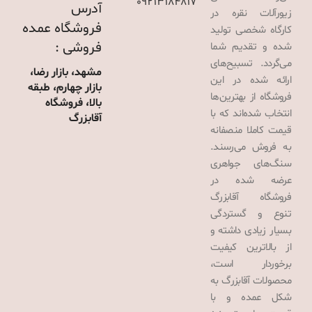
09213184817
آدرس
زیورآلات نقره در
فروشگاه عمده
کارگاه شخصی تولید
فروشی :
شده و تقدیم شما
می‌گردد. تسبیح‌های
مشهد، بازار رضا،
ارائه شده در این
بازار چهارم، طبقه
فروشگاه از بهترین‌ها
بالا، فروشگاه
انتخاب شده‌اند که با
آقابزرگ
قیمت کاملا منصفانه
به فروش می‌رسند.
سنگ‌های جواهری
عرضه شده در
فروشگاه آقابزرگ
تنوع و گستردگی
بسیار زیادی داشته و
از بالاترین کیفیت
برخوردار است،
محصولات آقابزرگ به
شکل عمده و با