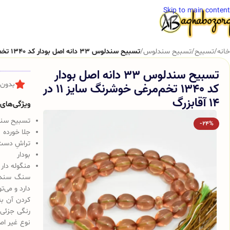
Skip to main content
خانه
/
تسبیح
/
تسبیح سندلوس
/
تسبیح سندلوس 33 دانه اصل بودار کد 1340 تخم‌مرغی خوشرنگ سایز 11 در 14 آقابزرگ
تسبیح سندلوس 33 دانه اصل بودار
کد 1340 تخم‌مرغی خوشرنگ سایز 11 در
بدون 
14 آقابزرگ
ویژگی‌های ک
تسبیح سندلوس 
-24%
جلا خورده
تراشِ دست
بودار
منگوله دار
سنگ سندلو
دارد و می‌
کردن آن به
رنگی جزئی 
نوع غیر اص