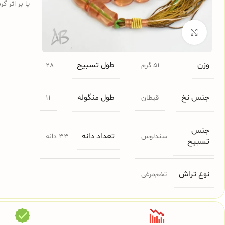
یا بر اثر گ
برای بزرگنمایی کلیک کنید
وزن
طول تسبیح
51 گرم
28
جنس نخ
طول منگوله
قیطان
11
جنس
تعداد دانه
سندلوس
33 دانه
تسبیح
نوع تراش
تخم‌مرغی