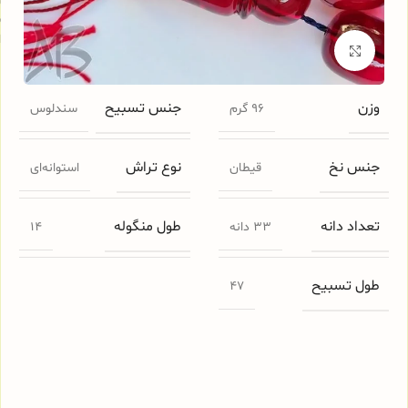
س
ا
برای بزرگنمایی کلیک کنید
وزن
جنس تسبیح
96 گرم
سندلوس
جنس نخ
نوع تراش
قیطان
استوانه‌ای
تعداد دانه
طول منگوله
33 دانه
14
طول تسبیح
47