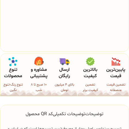
پایین‌ترین
بالاترین
ارسال
مشاوره و
تنوع
قیمت
کیفیت
رایگان
پشتیبانی
محصولات
تضمین قیمت
تضمین
بالای 4 میلیون
10 صبح تا 8
تنوع رنگ-تنوع
منصفانه
کیفیت برتر
تومان
شب
نگین
توضیحات
توضیحات تکمیلی
کد QR محصول
تسبیح سندلوس اصل بودار از معروف‌ترین تسبیح‌ها است که در ایران و