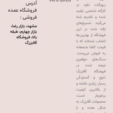
09213184817
آدرس
زیورآلات نقره در
فروشگاه عمده
کارگاه شخصی تولید
فروشی :
شده و تقدیم شما
می‌گردد. تسبیح‌های
مشهد، بازار رضا،
ارائه شده در این
بازار چهارم، طبقه
فروشگاه از بهترین‌ها
بالا، فروشگاه
انتخاب شده‌اند که با
آقابزرگ
قیمت کاملا منصفانه
به فروش می‌رسند.
سنگ‌های جواهری
عرضه شده در
فروشگاه آقابزرگ
تنوع و گستردگی
بسیار زیادی داشته و
از بالاترین کیفیت
برخوردار است،
محصولات آقابزرگ به
شکل عمده و با