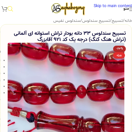
Skip to main content
منو
خانه
/
تسبیح
/
تسبیح سندلوس
/
سندلوس نفیس
تسبیح سندلوس 33 دانه بودار تراش استوانه ای آلمانی
(تراش هنگ کنگ) درجه یک کد 921 آقابزرگ
-23%
و
ویژه
ت
ج
ت
ز
م
خ
س
ب
م
ش
ا
و