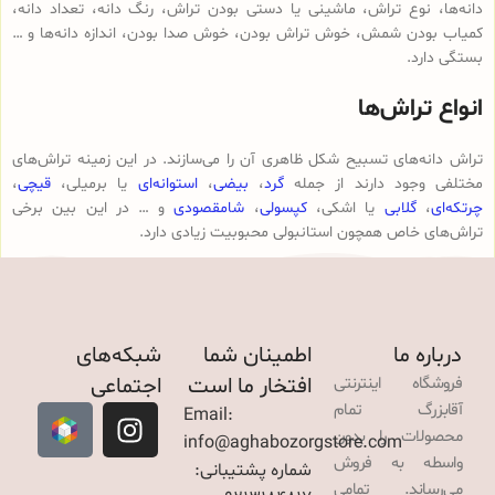
دانه‌ها، نوع تراش، ماشینی یا دستی بودن تراش، رنگ دانه، تعداد دانه،
کمیاب بودن شمش، خوش تراش بودن، خوش صدا بودن، اندازه دانه‌ها و …
بستگی دارد.
انواع تراش‌ها
تراش دانه‌های تسبیح شکل ظاهری آن را می‌سازند. در این زمینه تراش‌های
مختلفی وجود دارند از جمله
گرد
،
بیضی
،
استوانه‌ای
یا برمیلی،
قیچی
،
چرتکه‌ای
،
گلابی
یا اشکی،
کپسولی
،
شامقصودی
و … در این بین برخی
تراش‌های خاص همچون استانبولی محبوبیت زیادی دارد.
درباره ما
اطمینان شما
شبکه‌های
افتخار ما است
اجتماعی
فروشگاه اینترنتی
آقابزرگ تمام
Email:
محصولات را بدون
info@aghabozorgstore.com
واسطه به فروش
شماره پشتیبانی:
می‌رساند. تمامی