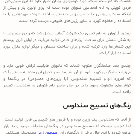
هاست که گم شده است. موزه کومبولوی یونان اصرار دارد که این شیمی‌دان،
فردی کویتی به نام اسماعیل فتوران بوده است که برای اولین بار و پیش از
اینکه سندلوس‌هایی با جنس رزین صنعتی ساخته شوند، مهره‌هایی را با
استفاده از مخلوط کهربا با سایر رزین‌های طبیعی، درست کرده است.
بعدها فاتوران به نام تجاری یک شرکت آلمانی تبدیل شد که رزین مصنوعی را
به شکل شمش برای ساخت ابزارهای خاص تولید می‌کرد. در اوایل قرن بیستم
این شمش‌ها وارد ترکیه شده و برای ساخت مبلمان و دیگر لوازم منزل مورد
استفاده قرار گرفت.
چندی بعد صنعتگران متوجه شدند که فاتوران قابلیت تراش خوبی دارد و
می‌تواند جایگزین کهربا شود. از آن به بعد سیر تحول این ماده به سمتی رفت
که امروزه انواع تسبیح‌ سندلوس (با رزین‌های مصنوعی) در رنگ‌ها و
تراش‌های متفاوت وجود دارد. در حال حاضر نام فتوران به سندلوس تغییر
یافته است.
رنگ‌های تسبیح سندلوس
از آنجا که سندلوس یک رزین بوده و با فرمول‌های شیمیایی قابل تولید است،
لذا عجیب نیست که تسبیح سندلوس در رنگ‌های مختلف تولید و به بازار
عرضه شود؛ با این حال برخی از رنگ‌های آن،
همچون زرد
، محبوب‌تر هستند.