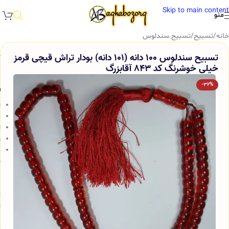
Skip to main content
منو
خانه
/
تسبیح
/
تسبیح سندلوس
تسبیح سندلوس 100 دانه (101 دانه) بودار تراش قیچی قرمز
خیلی خوشرنگ کد 843 آقابزرگ
-32%
و
ت
ج
ت
ز
م
س
ب
م
ا
ت
ج
ا