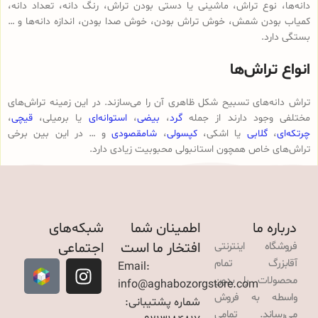
دانه‌ها، نوع تراش، ماشینی یا دستی بودن تراش، رنگ دانه، تعداد دانه،
کمیاب بودن شمش، خوش تراش بودن، خوش صدا بودن، اندازه دانه‌ها و …
بستگی دارد.
انواع تراش‌ها
تراش دانه‌های تسبیح شکل ظاهری آن را می‌سازند. در این زمینه تراش‌های
مختلفی وجود دارند از جمله
گرد
،
بیضی
،
استوانه‌ای
یا برمیلی،
قیچی
،
چرتکه‌ای
،
گلابی
یا اشکی،
کپسولی
،
شامقصودی
و … در این بین برخی
تراش‌های خاص همچون استانبولی محبوبیت زیادی دارد.
درباره ما
اطمینان شما
شبکه‌های
افتخار ما است
اجتماعی
فروشگاه اینترنتی
آقابزرگ تمام
Email:
محصولات را بدون
info@aghabozorgstore.com
واسطه به فروش
شماره پشتیبانی:
می‌رساند. تمامی