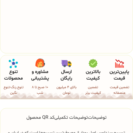
پایین‌ترین
بالاترین
ارسال
مشاوره و
تنوع
قیمت
کیفیت
رایگان
پشتیبانی
محصولات
تضمین قیمت
تضمین
بالای 4 میلیون
10 صبح تا 8
تنوع رنگ-تنوع
منصفانه
کیفیت برتر
تومان
شب
نگین
توضیحات
توضیحات تکمیلی
کد QR محصول
تسبیح سندلوس اصل بودار از معروف‌ترین تسبیح‌ها است که در ایران و