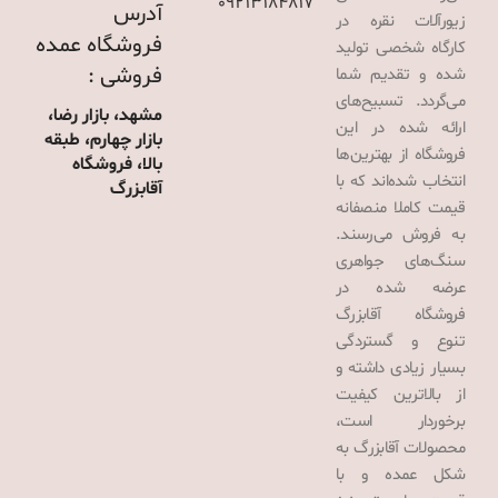
09213184817
آدرس
زیورآلات نقره در
فروشگاه عمده
کارگاه شخصی تولید
فروشی :
شده و تقدیم شما
می‌گردد. تسبیح‌های
مشهد، بازار رضا،
ارائه شده در این
بازار چهارم، طبقه
فروشگاه از بهترین‌ها
بالا، فروشگاه
انتخاب شده‌اند که با
آقابزرگ
قیمت کاملا منصفانه
به فروش می‌رسند.
سنگ‌های جواهری
عرضه شده در
فروشگاه آقابزرگ
تنوع و گستردگی
بسیار زیادی داشته و
از بالاترین کیفیت
برخوردار است،
محصولات آقابزرگ به
شکل عمده و با