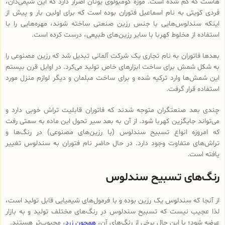
هاست که گم شده است. موزه کومبولوی یونان اصرار دارد که این شیمی‌دان،
فردی کویتی به نام اسماعیل فتوران بوده است که برای اولین بار و پیش از
اینکه سندلوس‌هایی با جنس رزین صنعتی ساخته شوند، مهره‌هایی را با
استفاده از مخلوط کهربا با سایر رزین‌های طبیعی، درست کرده است.
بعدها فاتوران به نام تجاری یک شرکت آلمانی تبدیل شد که رزین مصنوعی را
به شکل شمش برای ساخت ابزارهای خاص تولید می‌کرد. در اوایل قرن بیستم
این شمش‌ها وارد ترکیه شده و برای ساخت مبلمان و دیگر لوازم منزل مورد
استفاده قرار گرفت.
چندی بعد صنعتگران متوجه شدند که فاتوران قابلیت تراش خوبی دارد و
می‌تواند جایگزین کهربا شود. از آن به بعد سیر تحول این ماده به سمتی رفت
که امروزه انواع تسبیح‌ سندلوس (با رزین‌های مصنوعی) در رنگ‌ها و
تراش‌های متفاوت وجود دارد. در حال حاضر نام فتوران به سندلوس تغییر
یافته است.
رنگ‌های تسبیح سندلوس
از آنجا که سندلوس یک رزین بوده و با فرمول‌های شیمیایی قابل تولید است،
لذا عجیب نیست که تسبیح سندلوس در رنگ‌های مختلف تولید و به بازار
عرضه شود؛ با این حال برخی از رنگ‌های آن،
همچون زرد
، محبوب‌تر هستند.