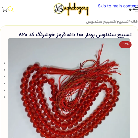
Skip to main content
منو
خانه
/
تسبیح
/
تسبیح سندلوس
تسبیح سندلوس بودار 100 دانه قرمز خوشرنگ کد 820
-14%
و
ت
ج
ت
ز
م
ا
س
ب
م
ا
ت
ج