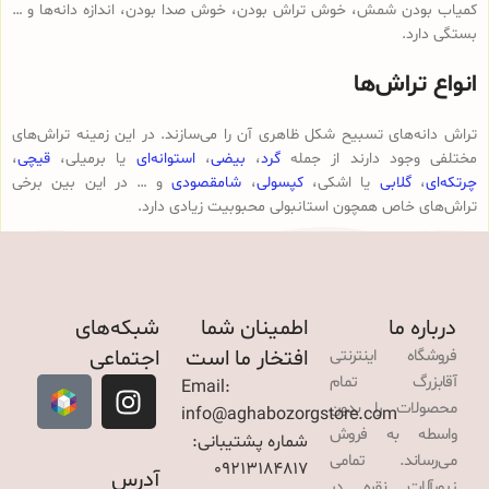
کمیاب بودن شمش، خوش تراش بودن، خوش صدا بودن، اندازه دانه‌ها و …
بستگی دارد.
انواع تراش‌ها
تراش دانه‌های تسبیح شکل ظاهری آن را می‌سازند. در این زمینه تراش‌های
مختلفی وجود دارند از جمله
گرد
،
بیضی
،
استوانه‌ای
یا برمیلی،
قیچی
،
چرتکه‌ای
،
گلابی
یا اشکی،
کپسولی
،
شامقصودی
و … در این بین برخی
تراش‌های خاص همچون استانبولی محبوبیت زیادی دارد.
درباره ما
اطمینان شما
شبکه‌های
افتخار ما است
اجتماعی
فروشگاه اینترنتی
آقابزرگ تمام
Email:
محصولات را بدون
info@aghabozorgstore.com
واسطه به فروش
شماره پشتیبانی:
می‌رساند. تمامی
09213184817
آدرس
زیورآلات نقره در