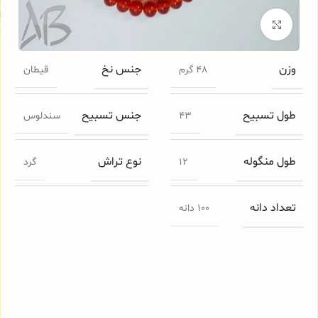
ا
برای بزرگنمایی کلیک کنید
م
وزن
جنس نخ
48 گرم
قیطان
طول تسبیح
جنس تسبیح
43
سندلوس
طول منگوله
نوع تراش
12
گرد
تعداد دانه
100 دانه