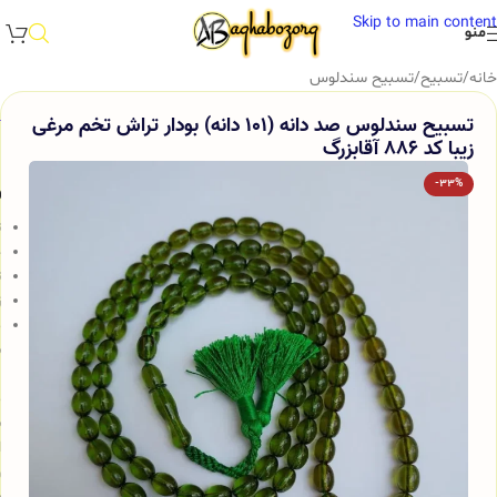
Skip to main content
منو
خانه
/
تسبیح
/
تسبیح سندلوس
تسبیح سندلوس صد دانه (101 دانه) بودار تراش تخم مرغی
زیبا کد 886 آقابزرگ
-33%
و
ت
ج
ت
ز
م
س
ب
م
ش
ا
و
س