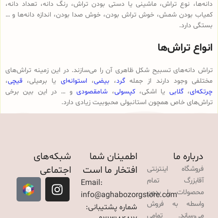
دانه‌ها، نوع تراش، ماشینی یا دستی بودن تراش، رنگ دانه، تعداد دانه،
کمیاب بودن شمش، خوش تراش بودن، خوش صدا بودن، اندازه دانه‌ها و …
بستگی دارد.
انواع تراش‌ها
تراش دانه‌های تسبیح شکل ظاهری آن را می‌سازند. در این زمینه تراش‌های
مختلفی وجود دارند از جمله
گرد
،
بیضی
،
استوانه‌ای
یا برمیلی،
قیچی
،
چرتکه‌ای
،
گلابی
یا اشکی،
کپسولی
،
شامقصودی
و … در این بین برخی
تراش‌های خاص همچون استانبولی محبوبیت زیادی دارد.
درباره ما
اطمینان شما
شبکه‌های
افتخار ما است
اجتماعی
فروشگاه اینترنتی
آقابزرگ تمام
Email:
محصولات را بدون
info@aghabozorgstore.com
واسطه به فروش
شماره پشتیبانی:
می‌رساند. تمامی