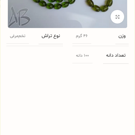
ا
برای بزرگنمایی کلیک کنید
وزن
نوع تراش
46 گرم
تخم‌مرغی
تعداد دانه
100 دانه