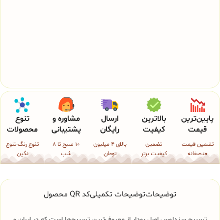
پایین‌ترین
بالاترین
ارسال
مشاوره و
تنوع
قیمت
کیفیت
رایگان
پشتیبانی
محصولات
تضمین قیمت
تضمین
بالای 4 میلیون
10 صبح تا 8
تنوع رنگ-تنوع
منصفانه
کیفیت برتر
تومان
شب
نگین
توضیحات
توضیحات تکمیلی
کد QR محصول
تسبیح سندلوس اصل بودار از معروف‌ترین تسبیح‌ها است که در ایران و