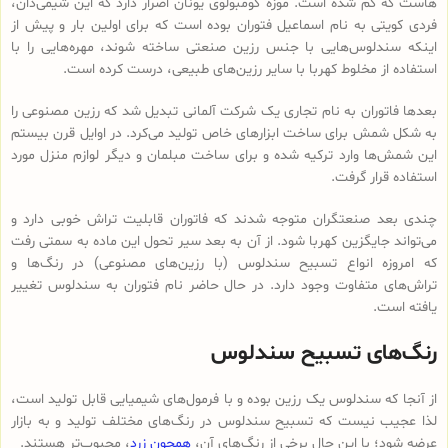
هاست که گم شده است. موزه کومبولوی یونان اصرار دارد که این شیمی‌دان،
فردی کویتی به نام اسماعیل فتوران بوده است که برای اولین بار و پیش از
اینکه سندلوس‌هایی با جنس رزین صنعتی ساخته شوند، مهره‌هایی را با
استفاده از مخلوط کهربا با سایر رزین‌های طبیعی، درست کرده است.
بعدها فاتوران به نام تجاری یک شرکت آلمانی تبدیل شد که رزین مصنوعی را
به شکل شمش برای ساخت ابزارهای خاص تولید می‌کرد. در اوایل قرن بیستم
این شمش‌ها وارد ترکیه شده و برای ساخت مبلمان و دیگر لوازم منزل مورد
استفاده قرار گرفت.
چندی بعد صنعتگران متوجه شدند که فاتوران قابلیت تراش خوبی دارد و
می‌تواند جایگزین کهربا شود. از آن به بعد سیر تحول این ماده به سمتی رفت
که امروزه انواع تسبیح‌ سندلوس (با رزین‌های مصنوعی) در رنگ‌ها و
تراش‌های متفاوت وجود دارد. در حال حاضر نام فتوران به سندلوس تغییر
یافته است.
رنگ‌های تسبیح سندلوس
از آنجا که سندلوس یک رزین بوده و با فرمول‌های شیمیایی قابل تولید است،
لذا عجیب نیست که تسبیح سندلوس در رنگ‌های مختلف تولید و به بازار
عرضه شود؛ با این حال برخی از رنگ‌های آن،
همچون زرد
، محبوب‌تر هستند.