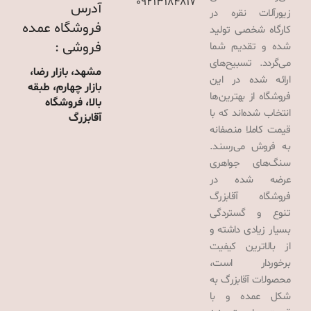
09213184817
آدرس
زیورآلات نقره در
فروشگاه عمده
کارگاه شخصی تولید
فروشی :
شده و تقدیم شما
می‌گردد. تسبیح‌های
مشهد، بازار رضا،
ارائه شده در این
بازار چهارم، طبقه
فروشگاه از بهترین‌ها
بالا، فروشگاه
انتخاب شده‌اند که با
آقابزرگ
قیمت کاملا منصفانه
به فروش می‌رسند.
سنگ‌های جواهری
عرضه شده در
فروشگاه آقابزرگ
تنوع و گستردگی
بسیار زیادی داشته و
از بالاترین کیفیت
برخوردار است،
محصولات آقابزرگ به
شکل عمده و با