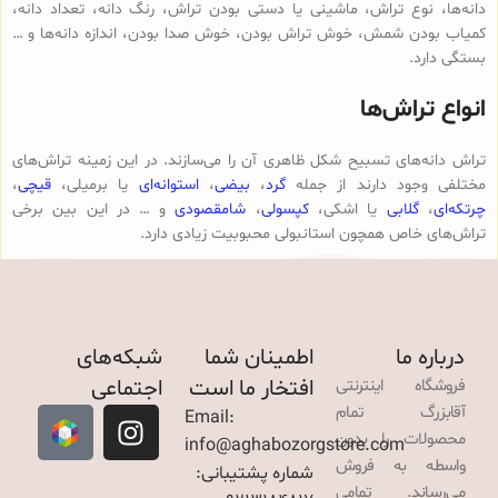
دانه‌ها، نوع تراش، ماشینی یا دستی بودن تراش، رنگ دانه، تعداد دانه،
کمیاب بودن شمش، خوش تراش بودن، خوش صدا بودن، اندازه دانه‌ها و …
بستگی دارد.
انواع تراش‌ها
تراش دانه‌های تسبیح شکل ظاهری آن را می‌سازند. در این زمینه تراش‌های
مختلفی وجود دارند از جمله
گرد
،
بیضی
،
استوانه‌ای
یا برمیلی،
قیچی
،
چرتکه‌ای
،
گلابی
یا اشکی،
کپسولی
،
شامقصودی
و … در این بین برخی
تراش‌های خاص همچون استانبولی محبوبیت زیادی دارد.
درباره ما
اطمینان شما
شبکه‌های
افتخار ما است
اجتماعی
فروشگاه اینترنتی
آقابزرگ تمام
Email:
محصولات را بدون
info@aghabozorgstore.com
واسطه به فروش
شماره پشتیبانی:
می‌رساند. تمامی