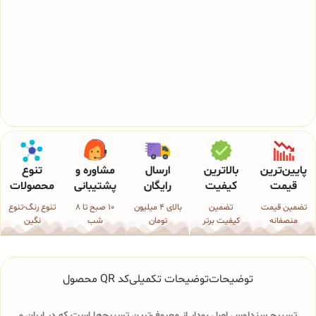
پایین‌ترین
بالاترین
ارسال
مشاوره و
تنوع
قیمت
کیفیت
رایگان
پشتیبانی
محصولات
تضمین قیمت
تضمین
بالای 4 میلیون
10 صبح تا 8
تنوع رنگ-تنوع
منصفانه
کیفیت برتر
تومان
شب
نگین
توضیحات
توضیحات تکمیلی
کد QR محصول
تسبیح سندلوس اصل بودار از معروف‌ترین تسبیح‌ها است که در ایران و