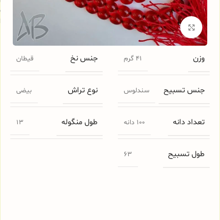
س
ا
برای بزرگنمایی کلیک کنید
وزن
جنس نخ
41 گرم
قیطان
جنس تسبیح
نوع تراش
سندلوس
بیضی
تعداد دانه
طول منگوله
100 دانه
13
طول تسبیح
63