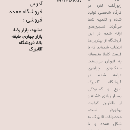
09213184817
آدرس
زیورآلات نقره در
فروشگاه عمده
کارگاه شخصی تولید
فروشی :
شده و تقدیم شما
می‌گردد. تسبیح‌های
مشهد، بازار رضا،
ارائه شده در این
بازار چهارم، طبقه
فروشگاه از بهترین‌ها
بالا، فروشگاه
انتخاب شده‌اند که با
آقابزرگ
قیمت کاملا منصفانه
به فروش می‌رسند.
سنگ‌های جواهری
عرضه شده در
فروشگاه آقابزرگ
تنوع و گستردگی
بسیار زیادی داشته و
از بالاترین کیفیت
برخوردار است،
محصولات آقابزرگ به
شکل عمده و با