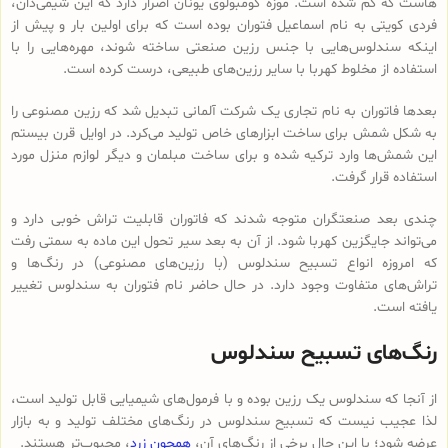
هاست که گم شده است. موزه کومبولوی یونان اصرار دارد که این شیمی‌دان،
فردی کویتی به نام اسماعیل فتوران بوده است که برای اولین بار و پیش از
اینکه سندلوس‌هایی با جنس رزین صنعتی ساخته شوند، مهره‌هایی را با
استفاده از مخلوط کهربا با سایر رزین‌های طبیعی، درست کرده است.
بعدها فاتوران به نام تجاری یک شرکت آلمانی تبدیل شد که رزین مصنوعی را
به شکل شمش برای ساخت ابزارهای خاص تولید می‌کرد. در اوایل قرن بیستم
این شمش‌ها وارد ترکیه شده و برای ساخت مبلمان و دیگر لوازم منزل مورد
استفاده قرار گرفت.
چندی بعد صنعتگران متوجه شدند که فاتوران قابلیت تراش خوبی دارد و
می‌تواند جایگزین کهربا شود. از آن به بعد سیر تحول این ماده به سمتی رفت
که امروزه انواع تسبیح‌ سندلوس (با رزین‌های مصنوعی) در رنگ‌ها و
تراش‌های متفاوت وجود دارد. در حال حاضر نام فتوران به سندلوس تغییر
یافته است.
رنگ‌های تسبیح سندلوس
از آنجا که سندلوس یک رزین بوده و با فرمول‌های شیمیایی قابل تولید است،
لذا عجیب نیست که تسبیح سندلوس در رنگ‌های مختلف تولید و به بازار
عرضه شود؛ با این حال برخی از رنگ‌های آن،
همچون زرد
، محبوب‌تر هستند.