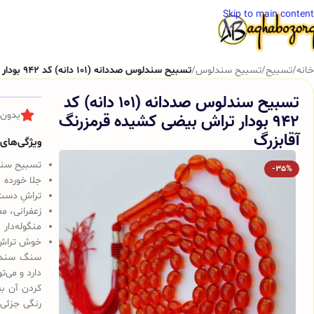
Skip to main content
خانه
/
تسبیح
/
تسبیح سندلوس
/
تسبیح سندلوس صددانه (101 دانه) کد 942 بودار تراش بیضی کشیده قرمزرنگ آقابزرگ
تسبیح سندلوس صددانه (101 دانه) کد
942 بودار تراش بیضی کشیده قرمزرنگ
بدون 
آقابزرگ
ویژگی‌های ک
تسبیح سندلوس 
-35%
جلا خورده
تراشِ دست
زعفرانی، م
منگوله‌دار
خوش تراش
سنگ سندلو
دارد و می‌
کردن آن به
رنگی جزئی 