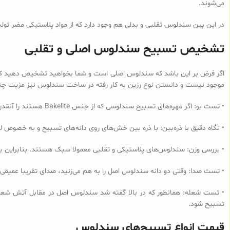
می‌شوند.
در این بین سندلوس تقلبی و بدلی هم وجود دارد که از مواد پلاستیکی مضر تولی
تشخیص تسبیح سندلوس اصلی و تقلبی
اگر فرض بر این باشد که سندلوس اصلی است و شما بخواهید تشخیص دهید که از 
موجود نیست و دانستن نوع رزین به کار رفته در ساخت سندلوس نیز مزیت چندانی
• تست بو: اگر مهره‌های تسبیح‌ سندلوسی که از جنس Bakelite هستند را آنقدر مالش دهید که داغ شود و یا در آب داغ قرار دهید به دلیل وجود فرمالدئید در این نوع رزین، بوی فرمالدئید به مشام می‌رسد.
• نگاه دقیق با ذره‌بین: با ذره بین خش‌های روی دانه‌های تسبیح و به خصوص لب
• بررسی وزن: سندلوس‌های پلاستیکی و تقلبی معمولا سبک هستند. بنابراین ب
• تست صدا: وقتی دو دانه سندلوس اصل را به هم می‌زنید، صدای تقریبا عمیقی
• تست شعله: همانطور که در بالا گفته شد سندلوس اصل در مقابل آتش شعله‌و
تسبیح شود.
قیمت انواع تسبیح‌های سندلوس