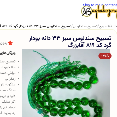
Skip to main content
خانه
/
تسبیح
/
تسبیح سندلوس
/
تسبیح سندلوس سبز 33 دانه بودار گرد کد 819 آقابزرگ
تسبیح سندلوس سبز 33 دانه بودار
گرد کد 819 آقابزرگ
بدون 
ویژگی‌های ک
-35%
تسبیح سندلوس 
جلا خورده
تراشِ دست
زعفرانی
منگوله دار
سنگ سندلو
دارد و می‌ت
اگر سنگ س
ایجاد نمی‌
به وجود آم