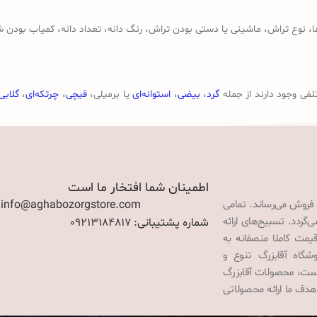
وع تراش، ماشینی یا دستی بودن تراش، رنگ دانه، تعداد دانه، کمیاب بودن ش
لفی وجود دارند از جمله
گرد
،
بیضی
،
استوانه‌ای
یا برمیلی،
قیچی
،
چرتکه‌ای
،
گلابی
اطمینان شما افتخار ما است
 فروش می‌رساند. تمامی
: info@aghabozorgstore.com
گردد. تسبیح‌های ارائه
شماره پشتیبانی: 09213184817
قیمت کاملا منصفانه به
گاه آقابزرگ تنوع و
 است، محصولات آقابزرگ
هدف ما ارائه محصولاتی