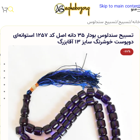
Skip to main content
منو
خانه
/
تسبیح
/
تسبیح سندلوس
تسبیح سندلوس بودار 35 دانه اصل کد 1257 استوانه‌ای
دوپوست خوشرنگ سایز 13 آقابزرگ
-28%
و
ت
ج
ت
ب
م
خ
س
ب
م
ش
ا
و