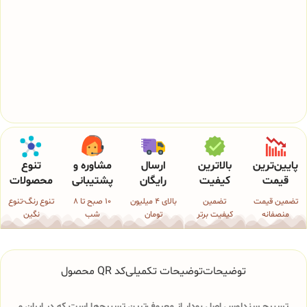
پایین‌ترین
بالاترین
ارسال
مشاوره و
تنوع
قیمت
کیفیت
رایگان
پشتیبانی
محصولات
تضمین قیمت
تضمین
بالای 4 میلیون
10 صبح تا 8
تنوع رنگ-تنوع
منصفانه
کیفیت برتر
تومان
شب
نگین
توضیحات
توضیحات تکمیلی
کد QR محصول
تسبیح سندلوس اصل بودار از معروف‌ترین تسبیح‌ها است که در ایران و