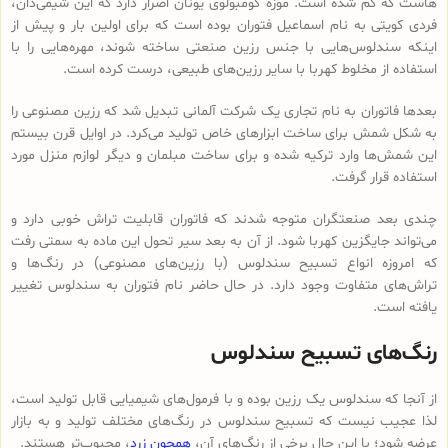
هاست که گم شده است. موزه کومبولوی یونان اصرار دارد که این شیمی‌دان،
فردی کویتی به نام اسماعیل فتوران بوده است که برای اولین بار و پیش از
اینکه سندلوس‌هایی با جنس رزین صنعتی ساخته شوند، مهره‌هایی را با
استفاده از مخلوط کهربا با سایر رزین‌های طبیعی، درست کرده است.
بعدها فاتوران به نام تجاری یک شرکت آلمانی تبدیل شد که رزین مصنوعی را
به شکل شمش برای ساخت ابزارهای خاص تولید می‌کرد. در اوایل قرن بیستم
این شمش‌ها وارد ترکیه شده و برای ساخت مبلمان و دیگر لوازم منزل مورد
استفاده قرار گرفت.
چندی بعد صنعتگران متوجه شدند که فاتوران قابلیت تراش خوبی دارد و
می‌تواند جایگزین کهربا شود. از آن به بعد سیر تحول این ماده به سمتی رفت
که امروزه انواع تسبیح‌ سندلوس (با رزین‌های مصنوعی) در رنگ‌ها و
تراش‌های متفاوت وجود دارد. در حال حاضر نام فتوران به سندلوس تغییر
یافته است.
رنگ‌های تسبیح سندلوس
از آنجا که سندلوس یک رزین بوده و با فرمول‌های شیمیایی قابل تولید است،
لذا عجیب نیست که تسبیح سندلوس در رنگ‌های مختلف تولید و به بازار
عرضه شود؛ با این حال برخی از رنگ‌های آن،
همچون زرد
، محبوب‌تر هستند.