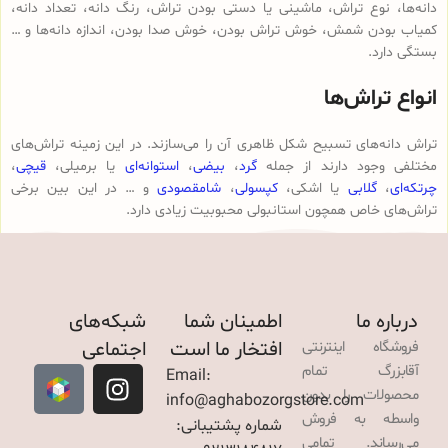
دانه‌ها، نوع تراش، ماشینی یا دستی بودن تراش، رنگ دانه، تعداد دانه،
کمیاب بودن شمش، خوش تراش بودن، خوش صدا بودن، اندازه دانه‌ها و …
بستگی دارد.
انواع تراش‌ها
تراش دانه‌های تسبیح شکل ظاهری آن را می‌سازند. در این زمینه تراش‌های
مختلفی وجود دارند از جمله
گرد
،
بیضی
،
استوانه‌ای
یا برمیلی،
قیچی
،
چرتکه‌ای
،
گلابی
یا اشکی،
کپسولی
،
شامقصودی
و … در این بین برخی
تراش‌های خاص همچون استانبولی محبوبیت زیادی دارد.
درباره ما
اطمینان شما
شبکه‌های
افتخار ما است
اجتماعی
فروشگاه اینترنتی
آقابزرگ تمام
Email:
محصولات را بدون
info@aghabozorgstore.com
واسطه به فروش
شماره پشتیبانی:
می‌رساند. تمامی