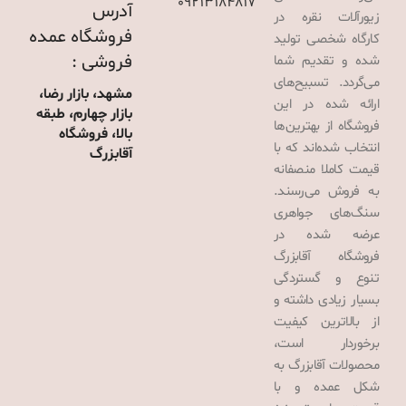
09213184817
آدرس
زیورآلات نقره در
فروشگاه عمده
کارگاه شخصی تولید
فروشی :
شده و تقدیم شما
می‌گردد. تسبیح‌های
مشهد، بازار رضا،
ارائه شده در این
بازار چهارم، طبقه
فروشگاه از بهترین‌ها
بالا، فروشگاه
انتخاب شده‌اند که با
آقابزرگ
قیمت کاملا منصفانه
به فروش می‌رسند.
سنگ‌های جواهری
عرضه شده در
فروشگاه آقابزرگ
تنوع و گستردگی
بسیار زیادی داشته و
از بالاترین کیفیت
برخوردار است،
محصولات آقابزرگ به
شکل عمده و با