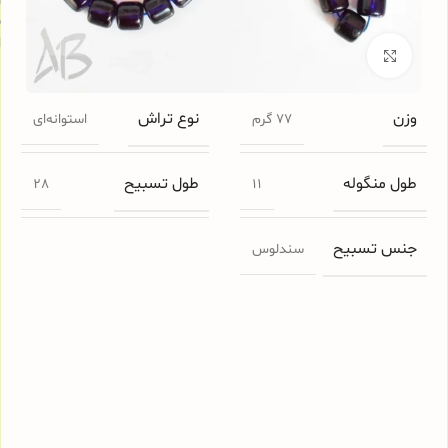
س
ا
برای بزرگنمایی کلیک کنید
وزن
نوع تراش
77 گرم
استوانه‌ای
طول منگوله
طول تسبیح
28
11
جنس تسبیح
سندلوس