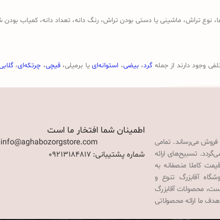
وع تراش، ماشینی یا دستی بودن تراش، رنگ دانه، تعداد دانه، کمیاب بودن ش
لفی وجود دارند از جمله
گرد
،
بیضی
،
استوانه‌ای
یا برمیلی،
قیچی
،
چرتکه‌ای
،
گلابی
اطمینان شما افتخار ما است
 فروش می‌رساند. تمامی
: info@aghabozorgstore.com
گردد. تسبیح‌های ارائه
شماره پشتیبانی: 09213184817
قیمت کاملا منصفانه به
گاه آقابزرگ تنوع و
 است، محصولات آقابزرگ
هدف ما ارائه محصولاتی