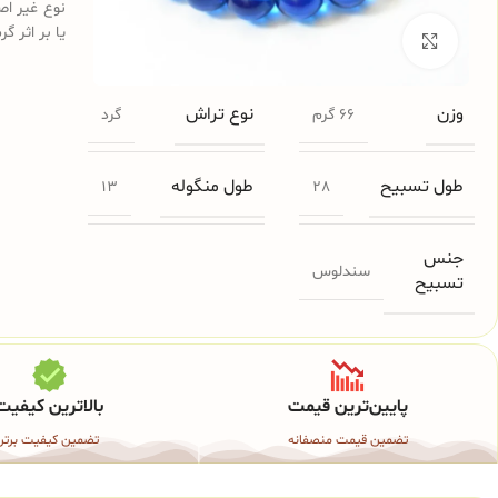
نوع غیر اص
یا بر اثر گ
برای بزرگنمایی کلیک کنید
وزن
نوع تراش
66 گرم
گرد
طول تسبیح
طول منگوله
13
28
جنس
سندلوس
تسبیح
پایین‌ترین قیمت
بالاترین کیفیت
تضمین قیمت منصفانه
تضمین کیفیت برتر