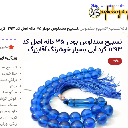
Skip to main content
خانه
/
تسبیح
/
تسبیح سندلوس
/
تسبیح سندلوس بودار 35 دانه اصل کد 1293 گرد آبی بسیار خوشرنگ آقابزرگ
تسبیح سندلوس بودار 35 دانه اصل کد
1293 گرد آبی بسیار خوشرنگ آقابزرگ
بدون 
ویژگی‌های ک
-31%
تسبیح سندلوس 
جلا خورده
تراشِ دست
بودار
منگوله‌دار
خوش تراش
سنگ سندلو
دارد و می‌
کردن آن به
رنگی جزئی 