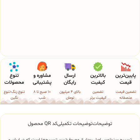
پایین‌ترین
بالاترین
ارسال
مشاوره و
تنوع
قیمت
کیفیت
رایگان
پشتیبانی
محصولات
تضمین قیمت
تضمین
بالای 4 میلیون
10 صبح تا 8
تنوع رنگ-تنوع
منصفانه
کیفیت برتر
تومان
شب
نگین
توضیحات
توضیحات تکمیلی
کد QR محصول
تسبیح سندلوس اصل بودار از معروف‌ترین تسبیح‌ها است که در ایران و