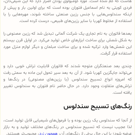
هاست که گم شده است. موزه کومبولوی یونان اصرار دارد که این شیمی‌دان،
فردی کویتی به نام اسماعیل فتوران بوده است که برای اولین بار و پیش از
اینکه سندلوس‌هایی با جنس رزین صنعتی ساخته شوند، مهره‌هایی را با
استفاده از مخلوط کهربا با سایر رزین‌های طبیعی، درست کرده است.
بعدها فاتوران به نام تجاری یک شرکت آلمانی تبدیل شد که رزین مصنوعی را
به شکل شمش برای ساخت ابزارهای خاص تولید می‌کرد. در اوایل قرن بیستم
این شمش‌ها وارد ترکیه شده و برای ساخت مبلمان و دیگر لوازم منزل مورد
استفاده قرار گرفت.
چندی بعد صنعتگران متوجه شدند که فاتوران قابلیت تراش خوبی دارد و
می‌تواند جایگزین کهربا شود. از آن به بعد سیر تحول این ماده به سمتی رفت
که امروزه انواع تسبیح‌ سندلوس (با رزین‌های مصنوعی) در رنگ‌ها و
تراش‌های متفاوت وجود دارد. در حال حاضر نام فتوران به سندلوس تغییر
یافته است.
رنگ‌های تسبیح سندلوس
از آنجا که سندلوس یک رزین بوده و با فرمول‌های شیمیایی قابل تولید است،
لذا عجیب نیست که تسبیح سندلوس در رنگ‌های مختلف تولید و به بازار
عرضه شود؛ با این حال برخی از رنگ‌های آن،
همچون زرد
، محبوب‌تر هستند.