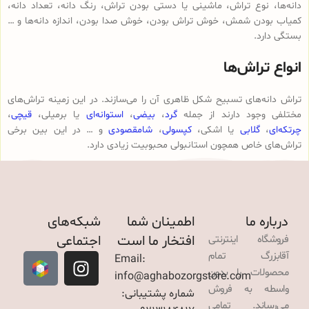
دانه‌ها، نوع تراش، ماشینی یا دستی بودن تراش، رنگ دانه، تعداد دانه،
کمیاب بودن شمش، خوش تراش بودن، خوش صدا بودن، اندازه دانه‌ها و …
بستگی دارد.
انواع تراش‌ها
تراش دانه‌های تسبیح شکل ظاهری آن را می‌سازند. در این زمینه تراش‌های
مختلفی وجود دارند از جمله
گرد
،
بیضی
،
استوانه‌ای
یا برمیلی،
قیچی
،
چرتکه‌ای
،
گلابی
یا اشکی،
کپسولی
،
شامقصودی
و … در این بین برخی
تراش‌های خاص همچون استانبولی محبوبیت زیادی دارد.
درباره ما
اطمینان شما
شبکه‌های
افتخار ما است
اجتماعی
فروشگاه اینترنتی
آقابزرگ تمام
Email:
محصولات را بدون
info@aghabozorgstore.com
واسطه به فروش
شماره پشتیبانی:
می‌رساند. تمامی