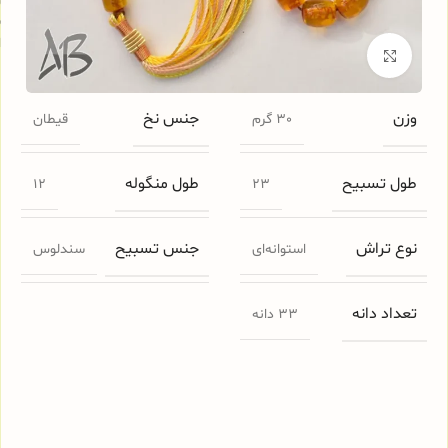
س
ا
برای بزرگنمایی کلیک کنید
وزن
جنس نخ
30 گرم
قیطان
طول تسبیح
طول منگوله
12
23
نوع تراش
جنس تسبیح
استوانه‌ای
سندلوس
تعداد دانه
33 دانه