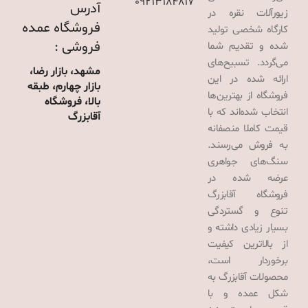
09213184817
آدرس
زیورآلات نقره در
فروشگاه عمده
کارگاه شخصی تولید
فروشی :
شده و تقدیم شما
می‌گردد. تسبیح‌های
مشهد، بازار رضا،
ارائه شده در این
بازار چهارم، طبقه
فروشگاه از بهترین‌ها
بالا، فروشگاه
انتخاب شده‌اند که با
آقابزرگ
قیمت کاملا منصفانه
به فروش می‌رسند.
سنگ‌های جواهری
عرضه شده در
فروشگاه آقابزرگ
تنوع و گستردگی
بسیار زیادی داشته و
از بالاترین کیفیت
برخوردار است،
محصولات آقابزرگ به
شکل عمده و با