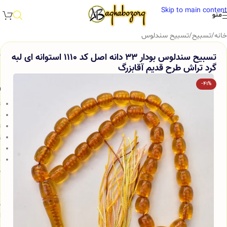
Skip to main content
منو
خانه
/
تسبیح
/
تسبیح سندلوس
تسبیح سندلوس بودار 33 دانه اصل کد 1110 استوانه ای لبه
گرد تراش طرح قدیم آقابزرگ
-41%
و
ت
ج
ت
ز
م
خ
س
ب
م
ش
ا
و